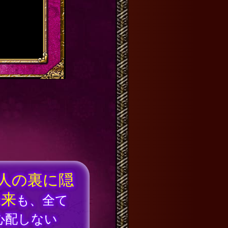
人の裏に隠
未来
も、全て
心配しない