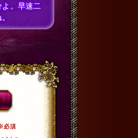
分よ。早速二
ね。
※必須