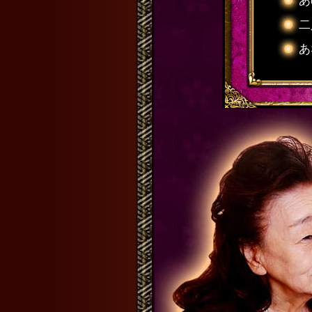
あ
二
あ