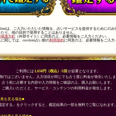
coloniは、ご入力いただいた情報を、占いサービスを提供するためにの
ったり、他の目的で使用することはありません。
報保護方針
（外部サイト）に同意の上、必要情報をご入力ください。
関しては、cocoloni占い館の
利用規約
に同意の上、必要情報をご入力
ご利用には
1,650円（税込）/1回
が必要となります。
額制ではございません。入力項目が同じでも占う度に料金が発生いたしま
占う前に占断する内容や入力情報をご確認の上、購入お願いします。
ご購入いただくと、サービス・コンテンツの利用料金が発生します。
結果を見る場合■
鑑定する」をクリックすると、鑑定結果の一部を無料でご覧になれます