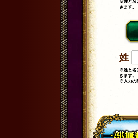
※姓と名
きます。
姓
※姓と名
きます。
※入力の