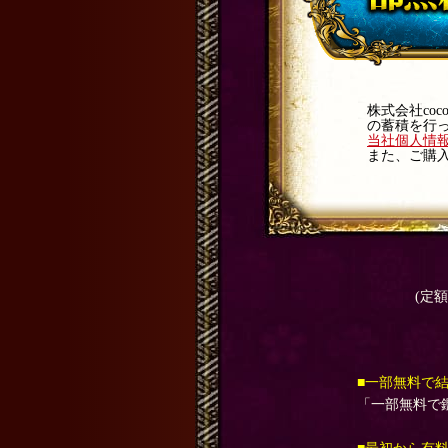
株式会社co
の蓄積を行
当社個人情
また、ご購入に
(定
■一部無料で
「一部無料で