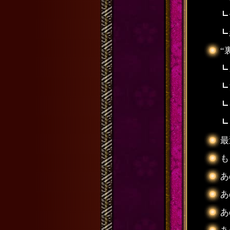
“
最
も
あ
あ
あ