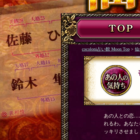
cocoloni占い館 Moon Top
>
仙
あの人との恋…
れるわ。あなた
ッキリさせまし