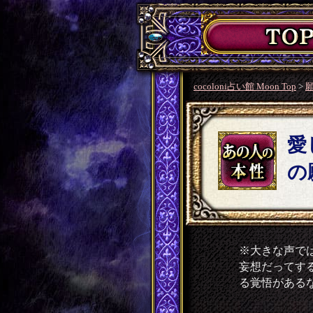
cocoloni占い館 Moon Top
>
願
愛
の
※大きな声で
妄想だってす
る覚悟がある