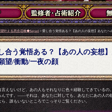
望叶える思念召喚◆Sayuel
> 愛し合う覚悟ある？【あの人の妄想】あなたへの
し合う覚悟ある？【あの人の妄想】
願望/衝動/一夜の顔
は言えないけど、あの人もそれなりに色々経験してきているの
るんです。――それは、あなたに対しても。あなたにあの人の
なら、誰もいないところでこっそりご覧ください。