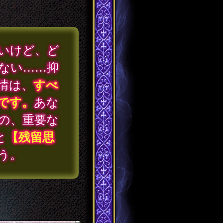
いけど、ど
ない……抑
情は、
すべ
です。
あな
の、重要な
と
【残留思
う。