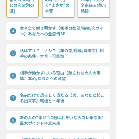
との恋or別の
く“まさか”の
全宿縁＆想い/
道]
本音
結婚
本音全て解き明かす【相手の欲望/秘密/恋サイ
4
ン】あなたへの全感情SP
私はアリ？ ナシ？【年の差/略奪/職場恋】相
5
手の条件・本音・可能性
相手が動かずにいる理由【隠された大人の事
6
情】本心/あなたへの願望
名前だけで恐ろしく当たる【次、あなたに起こ
7
る出来事】転機と一年後
あの人の“本命”に選ばれたいならコレ◆恋脈/
8
最大ポイント⇒恋未来