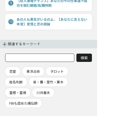
【収入激増チャンス】あなたの今の仕事運⇒成
9
功を掴む瞬間/転職時期
あの人も勇気がいるのよ。【あなたに言えない
10
本音】覚悟と恋の結論
関連するキーワード
恋愛
東洋占術
タロット
姓名判断
易・賽・筮竹・算木
霊感・霊視
川井春水
FBIも認めた魂伝師