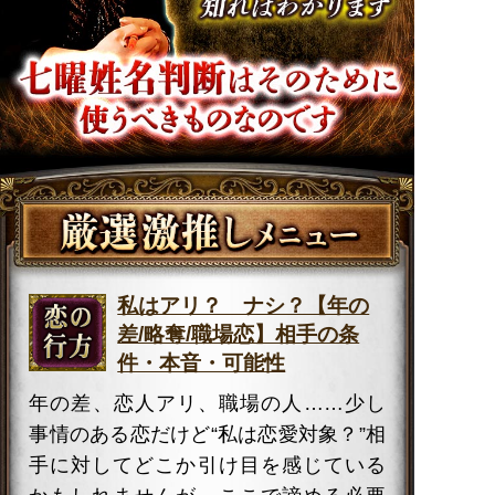
私はアリ？ ナシ？【年の
差/略奪/職場恋】相手の条
件・本音・可能性
年の差、恋人アリ、職場の人……少し
事情のある恋だけど“私は恋愛対象？”相
手に対してどこか引け目を感じている