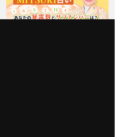
Moonの注目占い
New
一部無料
二人用
一部無料
二人用
あの態度の真意は？【星
前触れはあったはずよ。
ひとみが解く】あの人の
あの人が出した答えは
恋現状×裏本音×本気度
[あなたとの恋or別の道]