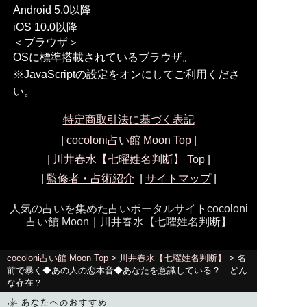
Android 5.0以降
iOS 10.0以降
＜ブラウザ＞
OSに標準搭載されているブラウザ。
※JavaScriptの設定をオンにしてご利用くださ
い。
特定商取引法に基づく表記
|
cocoloni占い館 Moon Top
|
|
川井春水【七曜姓名判断】
Top
|
|
監修者・占術紹介
|
サイトマップ
|
人気の占いを集めた占いポータルサイトcocoloni
占い館 Moon｜
川井春水【七曜姓名判断】
cocoloni占い館 Moon Top
>
川井春水【七曜姓名判断】
> 名
前で暴く◆あの人の恋本音◆あなたを意識している？ どん
な存在？
あなたへのおすすめ