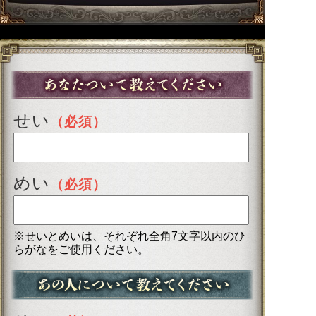
せい
（必須）
めい
（必須）
※せいとめいは、それぞれ全角7文字以内のひ
らがなをご使用ください。