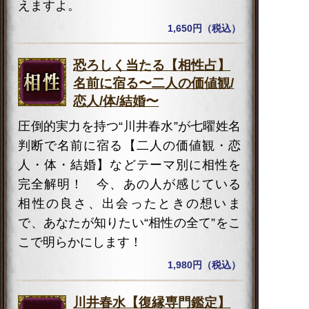
えますよ。
1,650円（税込）
恐ろしく当たる【相性占】
名前に宿る〜二人の価値観/
恋人/体/結婚〜
圧倒的実力を持つ“川井春水”が七曜姓名
判断で名前に宿る【二人の価値観・恋
人・体・結婚】などテーマ別に相性を
完全解明！ 今、あの人が感じている
相性の良さ、出会ったときの想いま
で、あなたが知りたい“相性の全て”をこ
こで明らかにします！
1,980円（税込）
川井春水【復縁専門鑑定】