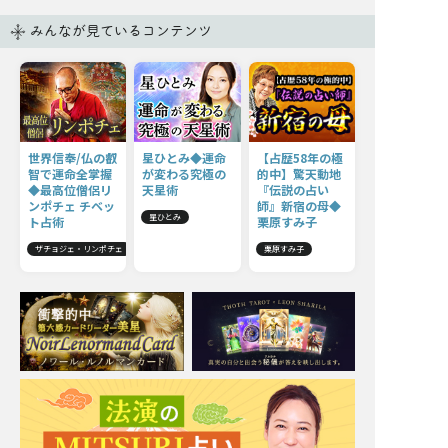
みんなが見ているコンテンツ
世界信奉/仏の叡
星ひとみ◆運命
【占歴58年の極
智で運命全掌握
が変わる究極の
的中】驚天動地
◆最高位僧侶リ
天星術
『伝説の占い
ンポチェ チベッ
師』新宿の母◆
星ひとみ
ト占術
栗原すみ子
ザチョジェ・リンポチェ
栗原すみ子