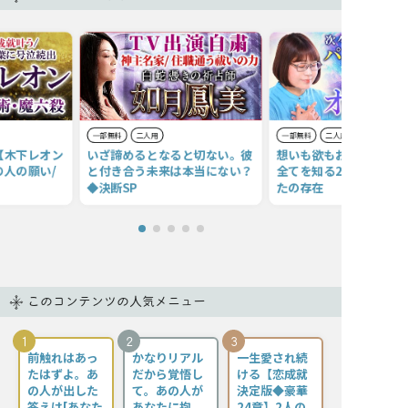
一部無料
二人用
一部無料
二人用
【木下レオン
いざ諦めるとなると切ない。彼
想いも欲もお見通し【あ
人の願い/
と付き合う未来は本当にない？
全てを知る20項】繋ぐ絆
◆決断SP
たの存在
このコンテンツの人気メニュー
1
2
3
前触れはあっ
かなりリアル
一生愛され続
たはずよ。あ
だから覚悟し
ける【恋成就
の人が出した
て。あの人が
決定版◆豪華
答えは[あなた
あなたに抱
24章】2人の