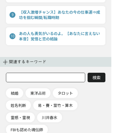
【収入激増チャンス】あなたの今の仕事運⇒成
9
功を掴む瞬間/転職時期
あの人も勇気がいるのよ。【あなたに言えない
10
本音】覚悟と恋の結論
関連するキーワード
結婚
東洋占術
タロット
姓名判断
易・賽・筮竹・算木
霊感・霊視
川井春水
FBIも認めた魂伝師