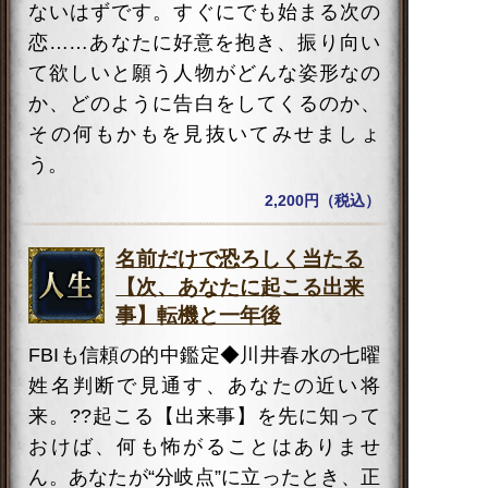
ないはずです。すぐにでも始まる次の
恋……あなたに好意を抱き、振り向い
て欲しいと願う人物がどんな姿形なの
か、どのように告白をしてくるのか、
その何もかもを見抜いてみせましょ
う。
2,200円（税込）
名前だけで恐ろしく当たる
【次、あなたに起こる出来
事】転機と一年後
FBIも信頼の的中鑑定◆川井春水の七曜
姓名判断で見通す、あなたの近い将
来。??起こる【出来事】を先に知って
おけば、何も怖がることはありませ
ん。あなたが“分岐点”に立ったとき、正