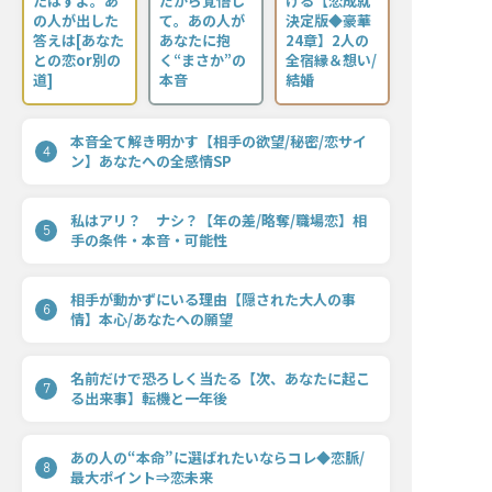
たはずよ。あ
だから覚悟し
ける【恋成就
の人が出した
て。あの人が
決定版◆豪華
答えは[あなた
あなたに抱
24章】2人の
との恋or別の
く“まさか”の
全宿縁＆想い/
道]
本音
結婚
本音全て解き明かす【相手の欲望/秘密/恋サイ
4
ン】あなたへの全感情SP
私はアリ？ ナシ？【年の差/略奪/職場恋】相
5
手の条件・本音・可能性
相手が動かずにいる理由【隠された大人の事
6
情】本心/あなたへの願望
名前だけで恐ろしく当たる【次、あなたに起こ
7
る出来事】転機と一年後
あの人の“本命”に選ばれたいならコレ◆恋脈/
8
最大ポイント⇒恋未来