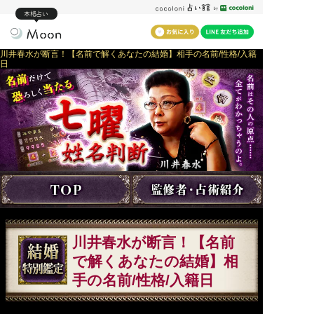
本格占い
川井春水が断言！【名前で解くあなたの結婚】相手の名前/性格/入籍
日
川井春水が断言！【名前
で解くあなたの結婚】相
手の名前/性格/入籍日