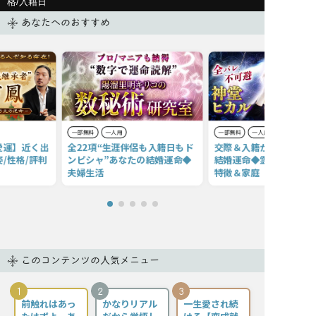
格/入籍日
あなたへのおすすめ
一部無料
一人用
一部無料
一人用
愛運】近く出
全22項“生涯伴侶も入籍日もド
交際＆入籍が即叶う【あ
/性格/評判
ンピシャ”あなたの結婚運命◆
結婚運命◆霊視22項】
夫婦生活
特徴＆家庭
このコンテンツの人気メニュー
1
2
3
前触れはあっ
かなりリアル
一生愛され続