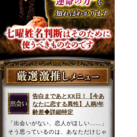
告白まであとXX日！【今あ
なたに恋する異性】人柄/年
齢差◆詳細特定
「出会いがない、恋人がほしい……」
そう思っているのは、あなただけじゃ