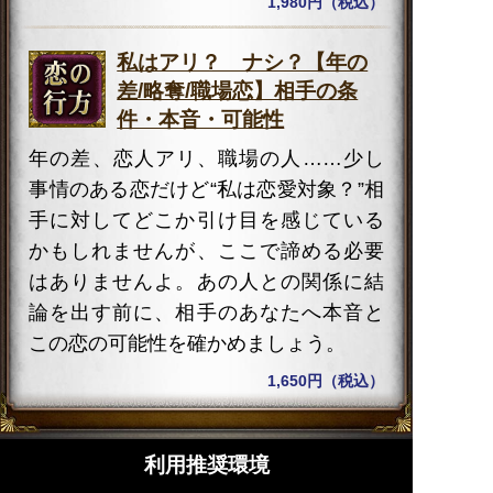
1,980円（税込）
私はアリ？ ナシ？【年の
差/略奪/職場恋】相手の条
件・本音・可能性
年の差、恋人アリ、職場の人……少し
事情のある恋だけど“私は恋愛対象？”相
手に対してどこか引け目を感じている
かもしれませんが、ここで諦める必要
はありませんよ。あの人との関係に結
論を出す前に、相手のあなたへ本音と
この恋の可能性を確かめましょう。
1,650円（税込）
利用推奨環境