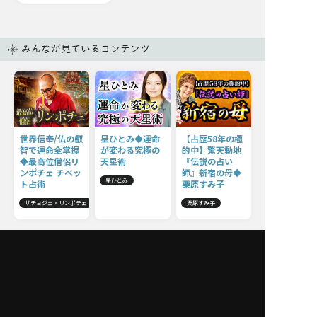
みんなが見ているコンテンツ
世界信奉/仏の叡
星ひとみ◆運命
【占歴58年の極
智で運命全掌握
が変わる究極の
的中】驚天動地
◆最高位僧侶リ
天星術
『伝説の占い
ンポチェ チベッ
師』新宿の母◆
星ひとみ
ト占術
栗原すみ子
ザチョジェ・リンポチェ
栗原すみ子