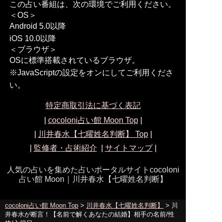
この占い番組は、次の環境でご利用ください。
＜OS＞
Android 5.0以降
iOS 10.0以降
＜ブラウザ＞
OSに標準搭載されているブラウザ。
※JavaScriptの設定をオンにしてご利用くださ
い。
特定商取引法に基づく表記
|
cocoloni占い館 Moon Top
|
|
川井春水【七曜姓名判断】
Top
|
|
監修者・占術紹介
|
サイトマップ
|
人気の占いを集めた占いポータルサイトcocoloni
占い館 Moon｜
川井春水【七曜姓名判断】
cocoloni占い館 Moon Top
>
川井春水【七曜姓名判断】
> 川
井春水が断言！【名前で解くあなたの結婚】相手の名前/性