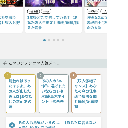
一部無料
一人用
一部無料
二人用
なたを救う
1年後どこで何している？【あ
お得な2本立て◆あなた
占】収入と貯
なたの人生鑑定】充実/転機/視
の理由＋今後の人生に関
えた変化
命の人物
このコンテンツの人気メニュー
1
2
3
前触れはあっ
あの人の“本
【収入激増チ
たはずよ。あ
命”に選ばれた
ャンス】あな
の人が出した
いならコレ◆
たの今の仕事
答えは[あなた
恋脈/最大ポイ
運⇒成功を掴
との恋or別の
ント⇒恋未来
む瞬間/転職時
道]
期
あの人も勇気がいるのよ。【あなたに言えない
4
本音】覚悟と恋の結論