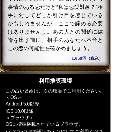
事情のある恋だけど“私は恋愛対象？”相
手に対してどこか引け目を感じている
かもしれませんが、ここで諦める必要
はありませんよ。あの人との関係に結
論を出す前に、相手のあなたへ本音と
この恋の可能性を確かめましょう。
1,650円（税込）
利用推奨環境
この占い番組は、次の環境でご利用ください。
＜OS＞
Android 5.0以降
iOS 10.0以降
＜ブラウザ＞
OSに標準搭載されているブラウザ。
※JavaScriptの設定をオンにしてご利用くださ