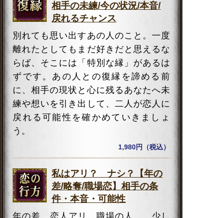
相手の未練/今の状況/本音/
戻れるチャンス
別れても思い出すあの人のこと。一度
離れたとしてもまだ好きだと思えるな
らば、そこには「特別な縁」があるは
ずです。あの人との復縁を諦める前
に、相手の現状と心に残るあなたへ未
練や想いを引き出して、二人が恋人に
戻れる可能性を確かめていきましょ
う。
1,980円（税込）
私はアリ？ ナシ？【年の
差/略奪/職場恋】相手の条
件・本音・可能性
年の差、恋人アリ、職場の人……少し