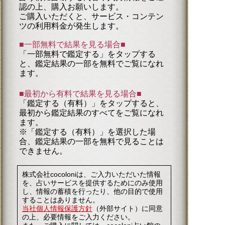
認の上、購入お願いします。
ご購入いただくと、サービス・コンテン
ツの利用料金が発生します。
■一部無料で結果を見る場合■
「一部無料で鑑定する」を
タップ
する
と、鑑定結果の一部を無料でご覧になれ
ます。
■最初から有料で結果を見る場合■
「鑑定する（有料）」を
タップ
すると、
最初から鑑定結果のすべてをご覧になれ
ます。
※「鑑定する（有料）」を選択した場
合、鑑定結果の一部を無料で見ることは
できません。
株式会社cocoloniは、ご入力いただいた情報
を、占いサービスを提供するためにのみ使用
し、情報の蓄積を行ったり、他の目的で使用
することはありません。
当社個人情報保護方針
（外部サイト）に同意
の上、必要情報をご入力ください。