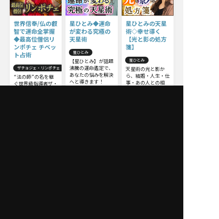
世界信奉/仏の叡
星ひとみ◆運命
星ひとみの天星
智で運命全掌握
が変わる究極の
術◇幸せ導く
◆最高位僧侶リ
天星術
【光と影の処方
ンポチェ チベッ
箋】
星ひとみ
ト占術
【星ひとみ】が話題
星ひとみ
沸騰の運命鑑定で、
ザチョジェ・リンポチェ
天星術の光と影か
あなたの悩みを解決
ら、結婚・人生・仕
“法の師”の名を継
へと導きます！
事・あの人との相
ぐ世界級指導者ザ・
性……様々なテー
リンポチェ師による
マから真実を導きま
圧倒的本物のチベッ
す！ 今からでも遅
ト占術。他の占いと
くはありません。さ
は一線を画すチベッ
らに運命を切り開
ト占術の極意をお伝
き、幸せな未来を手
えしましょう。
に入れましょう。