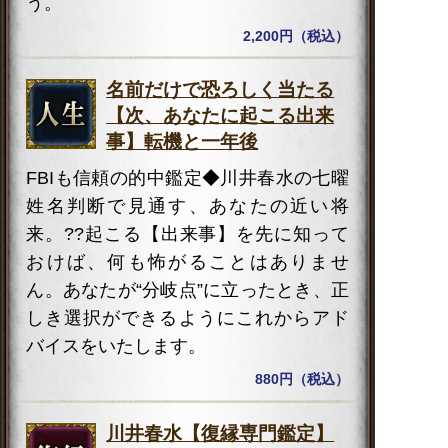
う。
2,200円（税込）
名前だけで恐ろしく当たる
【次、あなたに起こる出来
事】転機と一年後
FBIも信頼の的中鑑定◆川井春水の七曜
姓名判断で見通す、あなたの近い将
来。??起こる【出来事】を先に知って
おけば、何も怖がることはありませ
ん。あなたが“分岐点”に立ったとき、正
しき選択ができるようにこれからアド
バイスをいたします。
880円（税込）
川井春水【復縁専門鑑定】