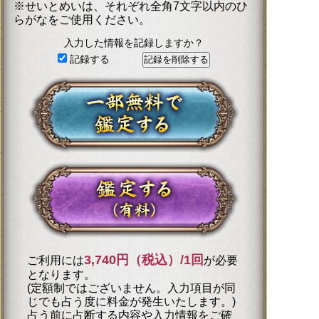
※せいとめいは、それぞれ全角7文字以内のひ
らがなをご使用ください。
入力した情報を記録しますか？
記録する
3,740円（税込）/1回
ご利用には
が必要
となります。
(定額制ではございません。入力項目が同
じでも占う度に料金が発生いたします。)
占う前に占断する内容や入力情報をご確