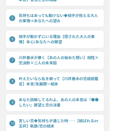
気持ちはあっても動けない◆相手が抱える大人
5
の事情⇒あなたへの望み
相手が動かずにいる理由【隠された大人の事
6
情】本心/あなたへの願望
川井春水が暴く【あの人の秘めた想い】相性×
7
恋決断×二人の未来図
叶えたいなら私を頼って【川井春水の恋成就鑑
8
定】本音/急展開〜結末
あなた誤解してるわよ。あの人の本音は『●●
9
したい』願望と恋の決着
苦しい恋◆気持ちが通じた時……【結ばれるor
10
玉砕】軌跡/恋の結末