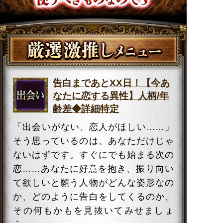
告白まであとXX日！【今あ
なたに恋する異性】人柄/年
齢差◆詳細特定
「出会いがない、恋人がほしい……」
そう思っているのは、あなただけじゃ
ないはずです。すぐにでも始まる次の
恋……あなたに好意を抱き、振り向い
て欲しいと願う人物がどんな姿形なの
か、どのように告白をしてくるのか、
その何もかもを見抜いてみせましょ