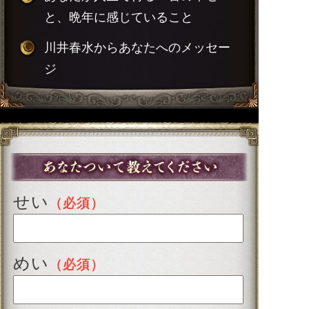
と、晩年に感じていること
川井春水からあなたへのメッセー
ジ
せい
（必須）
めい
（必須）