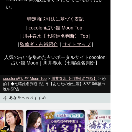
い。
特定商取引法に基づく表記
|
cocoloni占い館 Moon Top
|
|
川井春水【七曜姓名判断】
Top
|
|
監修者・占術紹介
|
サイトマップ
|
人気の占いを集めた占いポータルサイトcocoloni
占い館 Moon｜
川井春水【七曜姓名判断】
cocoloni占い館 Moon Top
>
川井春水【七曜姓名判断】
> 恐
的中◆七曜姓名判断で占う【あなたの全生涯】3/5/10年後⇒
晩年SP占
あなたへのおすすめ