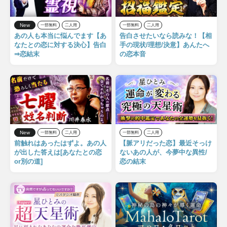
New
一部無料
二人用
一部無料
二人用
あの人も本当に悩んでます【あ
告白させたいなら読みな！【相
なたとの恋に対する決心】告白
手の現状/理想/決意】あんたへ
⇒恋結末
の恋本音
New
一部無料
二人用
一部無料
二人用
前触れはあったはずよ。あの人
【脈アリだった恋】最近そっけ
が出した答えは[あなたとの恋
ないあの人が、今夢中な異性/
or別の道]
恋の結末