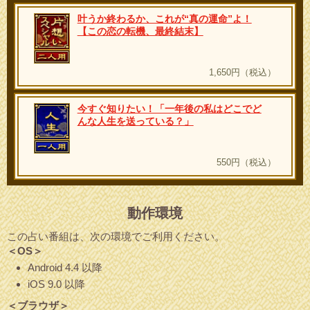
叶うか終わるか、これが“真の運命”よ！
【この恋の転機、最終結末】
1,650円（税込）
今すぐ知りたい！「一年後の私はどこでど
んな人生を送っている？」
550円（税込）
動作環境
この占い番組は、次の環境でご利用ください。
＜OS＞
Android 4.4 以降
iOS 9.0 以降
＜ブラウザ＞