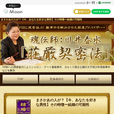
本格占い
まさかあの人が？【今、あなたを好きな異性】その特徴〜結婚の可能性
※
※FBIへの捜査協力によりシャロン・テート惨殺事件、ヨセミテ国立公園行方不明少年捜索事件
などを解決
TOP
監修者紹介
占術紹介
まさかあの人が？【今、あなたを好き
な異性】その特徴〜結婚の可能性