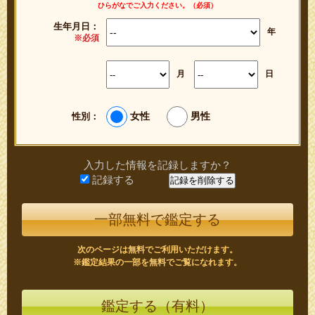
ひらがなでご入力ください。（必須）
生年月日：
年
※必須
月
日
女性
男性
性別：
入力した情報を記録しますか？
記録する
一部無料で鑑定する
次のページは無料でご利用いただけます。
※鑑定結果の一部を無料でご覧になれます。
鑑定する（有料）