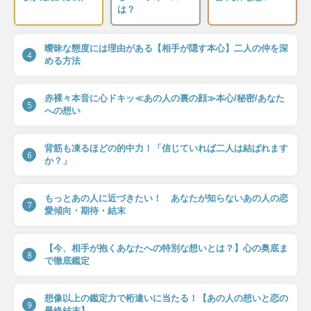
は？
曖昧な態度には理由がある【相手が隠す本心】二人の仲を深
4
める方法
赤裸々本音に心ドキッ≪あの人の裏の顔≫本心/秘密/あなた
5
への想い
背筋も凍るほどの的中力！「信じていれば二人は結ばれます
6
か？」
もっとあの人に近づきたい！ あなたが知らないあの人の恋
7
愛傾向・期待・結末
【今、相手が抱くあなたへの特別な想いとは？】心の奥底ま
8
で徹底鑑定
想像以上の鑑定力で桁違いに当たる！【あの人の想いと恋の
9
最終結末】