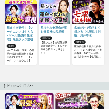
視えすぎ覚悟！【シ
星ひとみ◆運命が変
名前だけで恐ろしく
ークエンスはやとも
わる究極の天星術
当たる【七曜姓名判
×ギャル霊媒師 飯塚
断】川井春水
星ひとみ
唯】最強タッグ霊視
川井春水
【星ひとみ】が話題沸騰
の運命鑑定で、あなたの
飯塚唯
圧倒的信頼＆実力の的中
悩みを解決へと導きま
占！ FBIへ捜査協力⇒事
YouTube界に旋風！心霊
す！
件解決、100万人が頼っ
系の鑑定依頼殺到！視え
た川井春水の【七曜姓名
る界の2大スター、【シ
判断】をあなたも体感！
ークエンスはやとも】
×【ギャル霊媒師 飯塚
唯】最強タッグによるW
視点のコラボ霊視鑑定を
リアルに再現！
Moonの注目占い