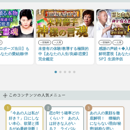
用
一部無料
一人用
一部無料
一人用
プロポーズ当日】も
未曾有の体験/教導する極限的
感謝の声続々◆入
なたの愛結婚/伴
中【あなたの人生/良縁/恋愛】
鮮明霊視【あなた
完全鑑定
SP】生涯伴侶
このコンテンツの人気メニュー
1
2
3
「今あの人は私が
恋が叶う確率どの
あの人の素顔を徹
好き？」口にしな
くらい？ あの人
底解明！ 積極的
い本心、欲望と揺
は好きな人がい
にならない理由/秘
るがぬ最終決断！
る？ ライバル
密/純粋な想い