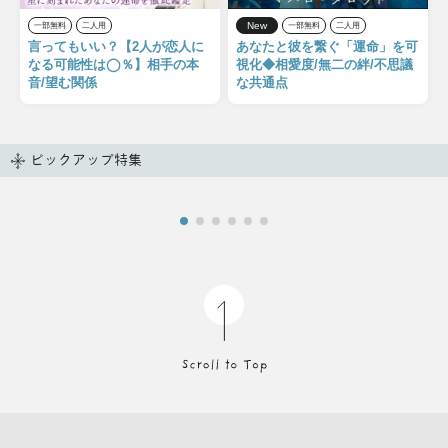
New
一部無料
二人用
一部無料
二人用
言ってもいい？【2人が恋人に
あなたと彼を繋ぐ「運命」を可
なる可能性は◯％】相手の本
視化◆相愛度/無二の絆/不思議
音/望む関係
な共通点
ピックアップ特集