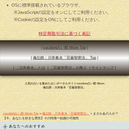
OSに標準搭載されているブラウザ。
※JavaScriptの設定をオンにしてご利用ください。
※Cookieの設定をONにしてご利用ください。
特定商取引法に基づく表記
|
cocoloni占い館 Moon Top
|
|
魂伝師：川井春水「荘厳契密法」
Top
|
|
「川井春水」とは
|
「荘厳契密法」の教え
|
サイトマップ
|
人気の占いを集めた占いポータルサイトcocoloni占い館 Moon
魂伝師：川井春水「荘厳契密法」
cocoloni占い館 Moon Top
>
魂伝師：川井春水「荘厳契密法」
> まさかあの人が？
【今、あなたを好きな異性】その特徴〜結婚の可能性
あなたへのおすすめ