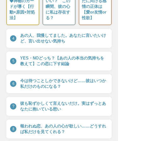
◆神秘のカー
いい？ この
たに向ける感
ドが導く【行
瞬間、彼の心
情の正体は
動×原因×対処
に私は存在す
【愛or友情or
法】
る？
性欲】
あの人、我慢してました。あなたに言いたいけ
4
ど、言い出せない気持ち
YES・NOどっち？【あの人の本当の気持ちを
5
教えて】この恋に下す結論
今は待つことしかできないけど……彼はいつか
6
私だけのものになる？
彼も恥ずかしくて言えないだけ。実はずっとあ
7
なたに抱いている想い
報われぬ恋、あの人の心が欲しい……どうすれ
8
ば私だけを見てくれる？