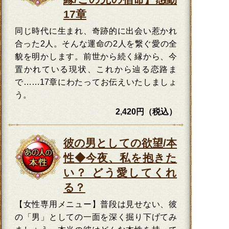
17章
同じ時代に生まれ、奇跡的に出会い惹かれ
合った2人。そんな運命の2人を繋ぐ愛の全
貌を明かします。前世から続く縁から、今
置かれている現状、これから辿る恋路ま
で……17章にわたってお伝えいたしましょ
う。
2,420円（税込）
彼の男としての欲望/本
性◆今夜、私を抱きた
い？ どう愛してくれ
る？
【女性専用メニュー】普段は見せない、彼
の「男」としての一面を深く掘り下げてみ