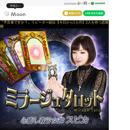
本格占い
『予言者ですか？』リピーター続出【今日から1カ月】2人を待つ恋展
開