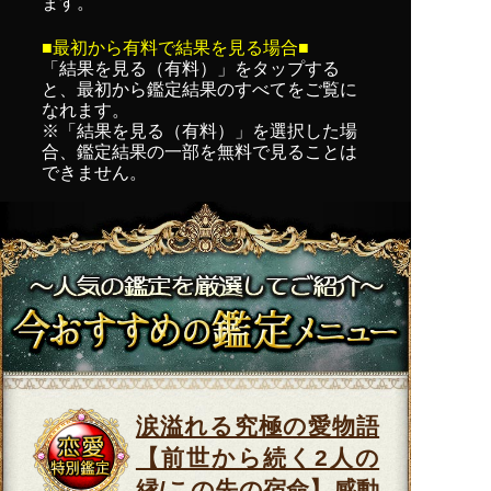
ます。
■最初から有料で結果を見る場合■
「結果を見る（有料）」を
タップ
する
と、最初から鑑定結果のすべてをご覧に
なれます。
※「結果を見る（有料）」を選択した場
合、鑑定結果の一部を無料で見ることは
できません。
涙溢れる究極の愛物語
【前世から続く2人の
縁/この先の宿命】感動