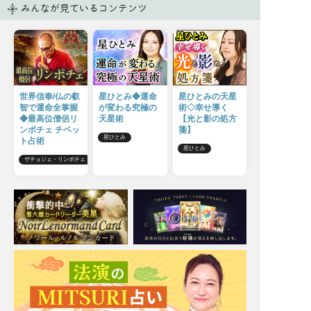
みんなが見ているコンテンツ
世界信奉/仏の叡
星ひとみ◆運命
星ひとみの天星
智で運命全掌握
が変わる究極の
術◇幸せ導く
◆最高位僧侶リ
天星術
【光と影の処方
ンポチェ チベッ
箋】
星ひとみ
ト占術
星ひとみ
ザチョジェ・リンポチェ