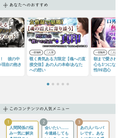
あなたへのおすすめ
一部無料
二人用
一部無料
二人用
本！ 彼の中
覗く勇気ある方限定【魂への直
朝まで愛され満たされる
今現在の抱き
接交信】あの人の本命/あなた
心も1つになるSEX占】
への想い
性/H/恋心
このコンテンツの人気メニュー
1
2
3
人間関係の悩
会いたい……
あの人バレバ
み一気に解決
今連絡しても
レです。あな