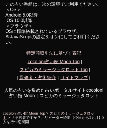
この占い番組は、次の環境でご利用ください。
＜OS＞
Android 5.0以降
iOS 10.0以降
＜ブラウザ＞
OSに標準搭載されているブラウザ。
※JavaScriptの設定をオンにしてご利用くださ
い。
特定商取引法に基づく表記
|
cocoloni占い館 Moon Top
|
|
スピカのミラージュタロット
Top
|
|
監修者・占術紹介
|
サイトマップ
|
人気の占いを集めた占いポータルサイトcocoloni
占い館 Moon｜
スピカのミラージュタロット
cocoloni占い館 Moon Top
>
スピカのミラージュタロッ
ト
> 『予言者ですか？』リピーター続出【今日から1カ月】2
人を待つ恋展開