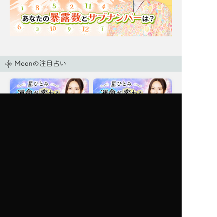
Moonの注目占い
New
一部無料
二人用
一部無料
二人用
進展ナシ＝ウザがられて
【星ひとみ◇復縁救済】
る？【あの人の今の気持
相手の現状、残る思い
ち】秘密/葛藤/恋結論
出、元サヤになる可能性