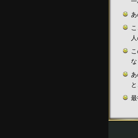
一
あ
こ
人
こ
な
あ
と
最