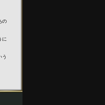
あの
うに
いう