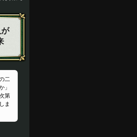
人が
来
の二
か」
次第
しま