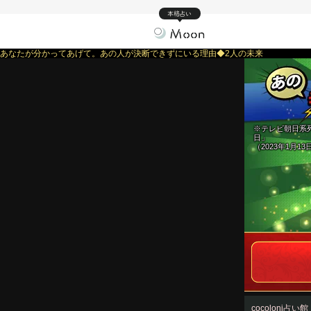
本格占い
あなたが分かってあげて。あの人が決断できずにいる理由◆2人の未来
※テレビ朝日系
日」
（2023年1月1
cocoloni占い館 