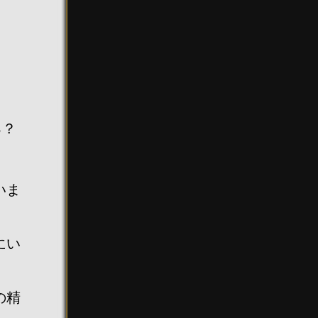
る？
いま
にい
の精