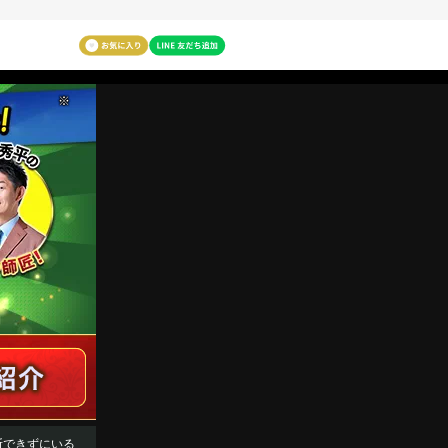
※
断できずにいる