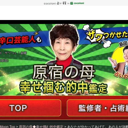
列「ザワつく！金曜
3日放送）
Moon Top
>
原宿の母◆幸せ掴む的中鑑定
> あなたが分かってあげて。あの人が決