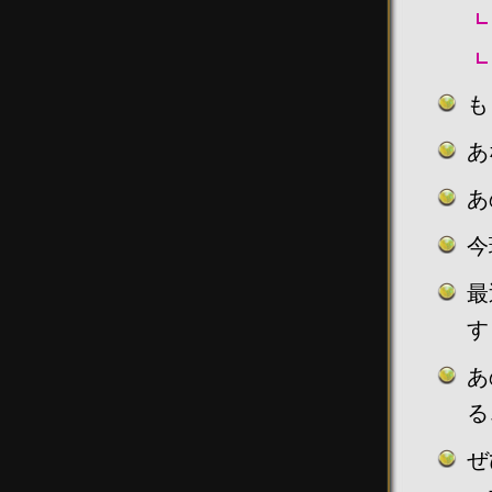
も
あ
あ
今
最
す
あ
る
ぜ