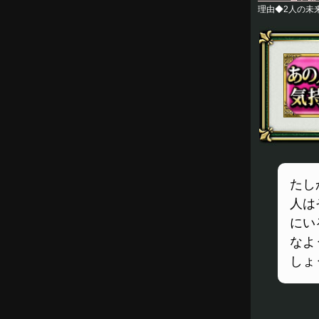
理由◆2人の未
たし
人は
にい
なよ
しょ