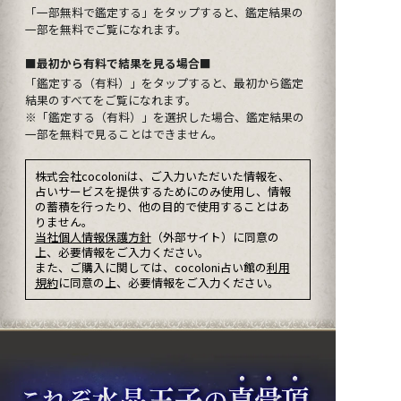
「一部無料で鑑定する」を
タップ
すると、鑑定結果の
一部を無料でご覧になれます。
■最初から有料で結果を見る場合■
「鑑定する（有料）」を
タップ
すると、最初から鑑定
結果のすべてをご覧になれます。
※「鑑定する（有料）」を選択した場合、鑑定結果の
一部を無料で見ることはできません。
株式会社cocoloniは、ご入力いただいた情報を、
占いサービスを提供するためにのみ使用し、情報
の蓄積を行ったり、他の目的で使用することはあ
りません。
当社個人情報保護方針
（外部サイト）に同意の
上、必要情報をご入力ください。
また、ご購入に関しては、cocoloni占い館の
利用
規約
に同意の上、必要情報をご入力ください。