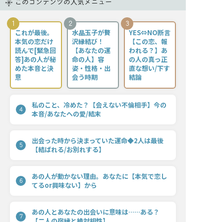
このコンテンツの人気メニュー
1
2
3
これが最後。
水晶玉子が贅
YES⇔NO断言
本気の恋だけ
沢縁結び！
【この恋、報
読んで[緊急回
【あなたの運
われる？】あ
答]あの人が秘
命の人】容
の人の真っ正
めた本音と決
姿・性格・出
直な想い/下す
意
会う時期
結論
私のこと、冷めた？【会えない不倫相手】今の
4
本音/あなたへの愛/結末
出会った時から決まっていた運命◆2人は最後
5
【結ばれる/お別れする】
あの人が動かない理由。あなたに【本気で恋し
6
てるor興味ない】から
あの人とあなたの出会いに意味は……ある？
7
【二人の宿縁と絶対相性】