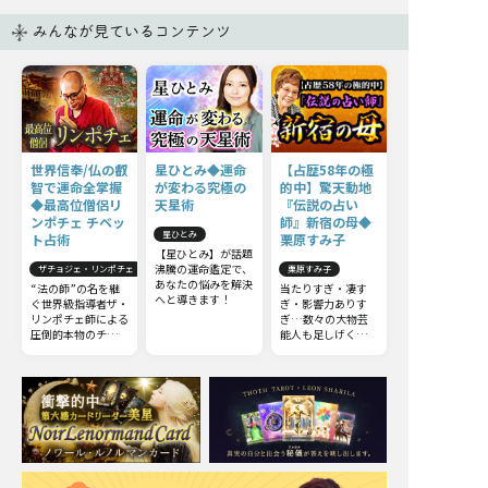
みんなが見ているコンテンツ
世界信奉/仏の叡
星ひとみ◆運命
【占歴58年の極
智で運命全掌握
が変わる究極の
的中】驚天動地
◆最高位僧侶リ
天星術
『伝説の占い
ンポチェ チベッ
師』新宿の母◆
星ひとみ
ト占術
栗原すみ子
【星ひとみ】が話題
沸騰の運命鑑定で、
ザチョジェ・リンポチェ
栗原すみ子
あなたの悩みを解決
“法の師”の名を継
当たりすぎ・凄す
へと導きます！
ぐ世界級指導者ザ・
ぎ・影響力ありす
リンポチェ師による
ぎ…数々の大物芸
圧倒的本物のチベッ
能人も足しげく通う
ト占術。他の占いと
『伝説の占い師』新
は一線を画すチベッ
宿の母◆栗原すみ子
ト占術の極意をお伝
えしましょう。