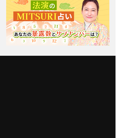
Moonの注目占い
New
一部無料
二人用
一部無料
二人用
あの態度の真意は？【星
前触れはあったはずよ。
ひとみが解く】あの人の
あの人が出した答えは
恋現状×裏本音×本気度
[あなたとの恋or別の道]