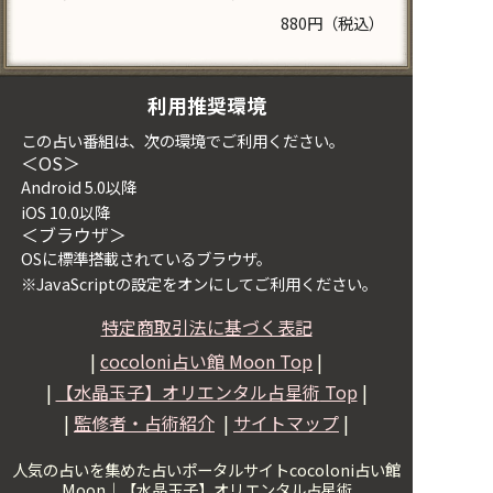
880円（税込）
利用推奨環境
この占い番組は、次の環境でご利用ください。
＜OS＞
Android 5.0以降
iOS 10.0以降
＜ブラウザ＞
OSに標準搭載されているブラウザ。
※JavaScriptの設定をオンにしてご利用ください。
特定商取引法に基づく表記
|
cocoloni占い館 Moon Top
|
|
【水晶玉子】オリエンタル占星術
Top
|
|
監修者・占術紹介
|
サイトマップ
|
人気の占いを集めた占いポータルサイトcocoloni占い館
Moon｜
【水晶玉子】オリエンタル占星術