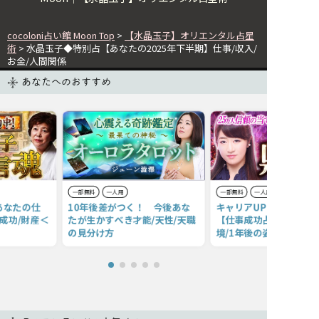
cocoloni占い館 Moon Top
>
【水晶玉子】オリエンタル占星
術
> 水晶玉子◆特別占【あなたの2025年下半期】仕事/収入/
お金/人間関係
あなたへのおすすめ
一部無料
一人用
一部無料
一人用
あなたの仕
10年後差がつく！ 今後あな
キャリアUPを目指すあ
/成功/財産＜
たが生かすべき才能/天性/天職
【仕事成功占】才能/職
の見分け方
境/1年後の姿