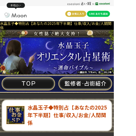
本格占い
水晶玉子◆特別占【あなたの2025年下半期】仕事/収入/お金/人間関
係
※
※講談社「FRaU」他 2012年
水晶玉子◆特別占【あなたの2025
年下半期】仕事/収入/お金/人間関
係