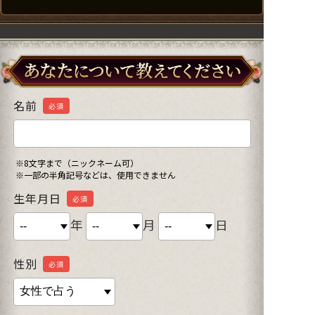
名前
必須
※8文字まで（ニックネーム可）
※一部の半角記号などは、使用できません
生年月日
必須
年
月
日
性別
必須