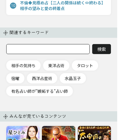
不倫◆見極め占【二人の関係は続く⇔終わる】
10
相手の望みと愛の終着点
関連するキーワード
相手の気持ち
東洋占術
タロット
宿曜
西洋占星術
水晶玉子
有名占い師が”嫉妬する”占い師
みんなが見ているコンテンツ