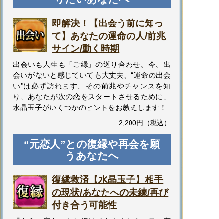
即解決！【出会う前に知っ
て】あなたの運命の人/前兆
サイン/動く時期
出会いも人生も「ご縁」の巡り合わせ。今、出
会いがないと感じていても大丈夫、“運命の出会
い”は必ず訪れます。その前兆やチャンスを知
り、あなたが次の恋をスタートさせるために、
水晶玉子がいくつかのヒントをお教えします！
2,200円（税込）
“元恋人”との復縁や再会を願
うあなたへ
復縁救済【水晶玉子】相手
の現状/あなたへの未練/再び
付き合う可能性