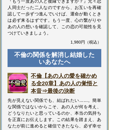
『もう一度あの人と復縁できますか？』元々恋
人同士だった二人なのですから、お互いを再確
認して一歩ずつ進んでいけば、運命が動くとき
は必ず来るはずです。もう一度、心の繋がりや
あの人の想いを確認して、この恋の可能性を見
つけていきましょう。
1,980円（税込）
不倫の関係を解消し結婚した
いあなたへ
不倫【あの人の愛を確かめ
る全20章】あの人の覚悟と
本音⇒最後の決断
先が見えない関係でも、結ばれたい……。簡単
な関係ではないからこそ、あの人が何を考え、
どうなりたいと思っているのか、本当の気持ち
を正直にお伝えします。この結果を踏まえ、あ
なたが前に進めると確信できたなら、必ず幸せ