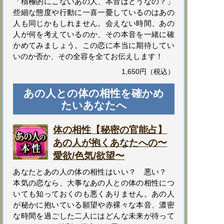
「積極的にこないあの人、本音はどうなの？」
些細な態度や行動に一喜一憂しているのはあの
人も同じかもしれません。会えない時間、あの
人が何を考えているのか、その本音を一緒に確
かめてみましょう。この恋に本当に期待してい
いのか否か、その全容を全てお伝えします！
1,650円（税込）
あの人との体の相性を確かめ
たいあなたへ
体の相性【秘密の官能占】
あの人が抱くあなたへの〜
愛欲/色気/欲望〜
あなたとあの人の体の相性はいい？ 悪い？
本気の恋なら、大事なあの人との体の相性につ
いても知っておくのも悪くありません。あの人
が秘かに抱いている願望や赤裸々な本音、濃密
な時間を過ごした二人にはどんな未来が待って