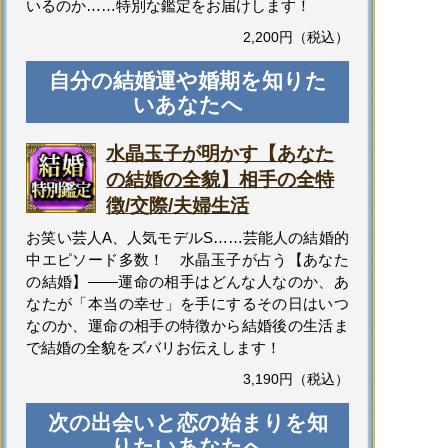
いるのか……特別な鑑定をお届けします！
2,200円（税込）
自分の結婚運や婚期を知りた
いあなたへ
水晶玉子が明かす【あなた
の結婚の全貌】相手の全特
徴/交際/夫婦生活
お笑い芸人A、人気モデルS……芸能人の結婚的
中エピソード多数！ 水晶玉子が占う【あなた
の結婚】――運命の相手はどんな人なのか、あ
なたが「本当の幸せ」を手にするその日はいつ
なのか、運命の相手の特徴から結婚後の生活ま
で結婚の全貌をズバリお伝えします！
3,190円（税込）
次の出会いと恋の始まりを知
りたいあなたへ