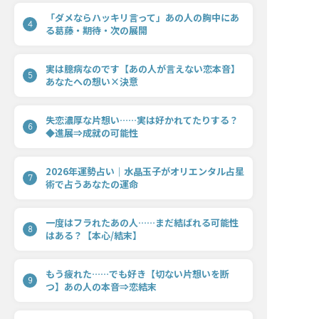
「ダメならハッキリ言って」あの人の胸中にあ
4
る葛藤・期待・次の展開
実は臆病なのです【あの人が言えない恋本音】
5
あなたへの想い×決意
失恋濃厚な片想い……実は好かれてたりする？
6
◆進展⇒成就の可能性
2026年運勢占い｜水晶玉子がオリエンタル占星
7
術で占うあなたの運命
一度はフラれたあの人……まだ結ばれる可能性
8
はある？【本心/結末】
もう疲れた……でも好き【切ない片想いを断
9
つ】あの人の本音⇒恋結末