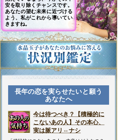
安を取り除くチャンスです。
あなたの望む未来に近づける
よう、私がこれから導いてい
きますね。
長年の恋を実らせたいと願う
あなたへ
今は待つべき？【積極的に
こないあの人】その本心、
実は脈アリ⇔ナシ