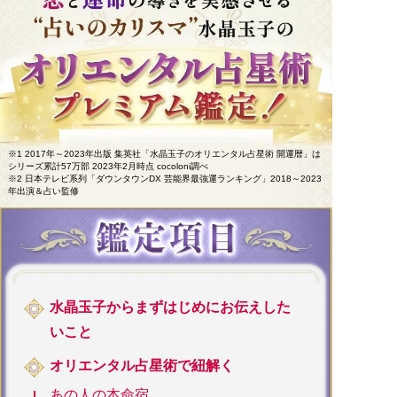
※1 2017年～2023年出版 集英社「水晶玉子のオリエンタル占星術 開運暦」は
シリーズ累計57万部 2023年2月時点 cocoloni調べ
※2 日本テレビ系列「ダウンタウンDX 芸能界最強運ランキング」2018～2023
年出演＆占い監修
水晶玉子からまずはじめにお伝えした
いこと
オリエンタル占星術で紐解く
あの人の本命宿