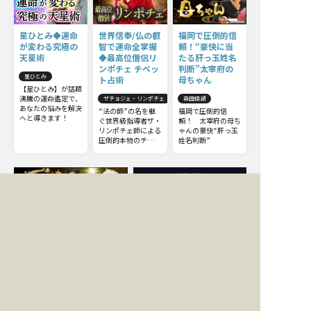
星ひとみ◆運命
世界信奉/仏の叡
福岡で圧倒的信
が変わる究極の
智で運命全掌握
頼！“豪快に当
天星術
◆最高位僧侶リ
たる肝っ玉姓名
ンポチェ チベッ
判断”太宰府の
星ひとみ
ト占術
母ちゃん
【星ひとみ】が話題
沸騰の運命鑑定で、
ザチョジェ・リンポチェ
森田鏡湖
あなたの悩みを解決
“法の師”の名を継
福岡で圧倒的信
へと導きます！
ぐ世界級指導者ザ・
頼！ 太宰府の母ち
リンポチェ師による
ゃんの豪快“肝っ玉
圧倒的本物のチベッ
姓名判断”
ト占術。他の占いと
は一線を画すチベッ
ト占術の極意をお伝
えしましょう。