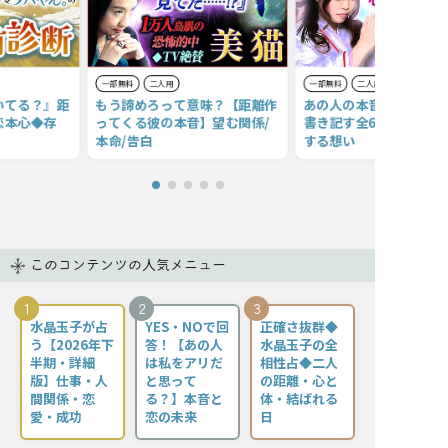
一部無料
二人用
一部無料
二人用
いてる？』距
もう諦めろって意味？【距離作
あの人の本音＆感情【生
恋本心◆存
ってくる彼の本音】望む関係/
書き記す全6千字】あな
本命/告白
する想い
このコンテンツの人気メニュー
1
2
3
水晶玉子が占
YES・NOで回
正確さ抜群◆
う【2026年下
答！【あの人
水晶玉子の全
半期・詳細
は私をアリだ
相性占◆二人
版】仕事・人
と思って
の距離・心と
間関係・恋
る？】本音と
体・結ばれる
愛・成功
恋の未来
日