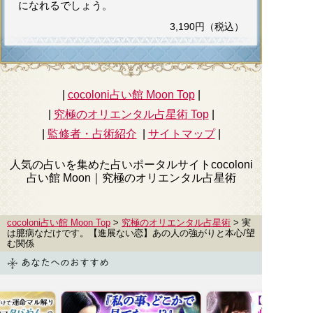
になれるでしょう。
3,190円（税込）
|
cocoloni占い館 Moon Top
|
|
究極のオリエンタル占星術
Top
|
|
監修者・占術紹介
|
サイトマップ
|
人気の占いを集めた占いポータルサイトcocoloni
占い館 Moon｜
究極のオリエンタル占星術
cocoloni占い館 Moon Top
>
究極のオリエンタル占星術
> 実
は臆病なだけです。【進展ない恋】あの人の強がりと本心/望
む関係
あなたへのおすすめ