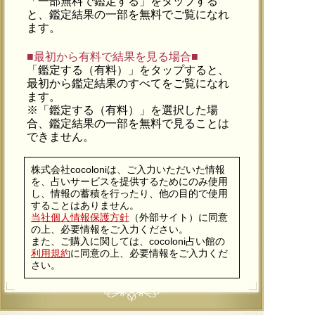
「一部無料で鑑定する」を
タップ
する
と、鑑定結果の一部を無料でご覧になれ
ます。
■最初から有料で結果を見る場合■
「鑑定する（有料）」を
タップ
すると、
最初から鑑定結果のすべてをご覧になれ
ます。
※「鑑定する（有料）」を選択した場
合、鑑定結果の一部を無料で見ることは
できません。
株式会社cocoloniは、ご入力いただいた情報
を、占いサービスを提供するためにのみ使用
し、情報の蓄積を行ったり、他の目的で使用
することはありません。
当社個人情報保護方針
（外部サイト）に同意
の上、必要情報をご入力ください。
また、ご購入に関しては、cocoloni占い館の
利用規約
に同意の上、必要情報をご入力くだ
さい。