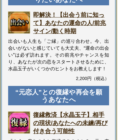
即解決！【出会う前に知っ
て】あなたの運命の人/前兆
サイン/動く時期
出会いも人生も「ご縁」の巡り合わせ。今、出
会いがないと感じていても大丈夫、“運命の出会
い”は必ず訪れます。その前兆やチャンスを知
り、あなたが次の恋をスタートさせるために、
水晶玉子がいくつかのヒントをお教えします！
2,200円（税込）
“元恋人”との復縁や再会を願
うあなたへ
復縁救済【水晶玉子】相手
の現状/あなたへの未練/再び
付き合う可能性