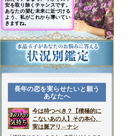
安を取り除くチャンスです。
あなたの望む未来に近づける
よう、私がこれから導いてい
きますね。
長年の恋を実らせたいと願う
あなたへ
今は待つべき？【積極的に
こないあの人】その本心、
実は脈アリ⇔ナシ