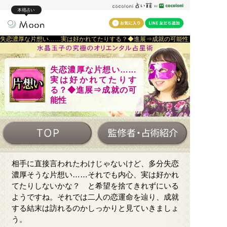
本格占い
失恋濃厚な片想い……実は好かれてたりする？◆進展⇒成就の可能性
失恋濃厚な片想い……
実は好かれてたりす
る？◆進展⇒成就の可
能性
相手に直接言われたわけじゃないけど、多分失恋
濃厚そうな片想い……それでも内心、実は好かれ
てたりしないかな？ と希望を捨てきれずにいる
ようですね。それでは二人の恋運命を辿り、成就
する結末は訪れるのかしっかりと見ていきましょ
う。