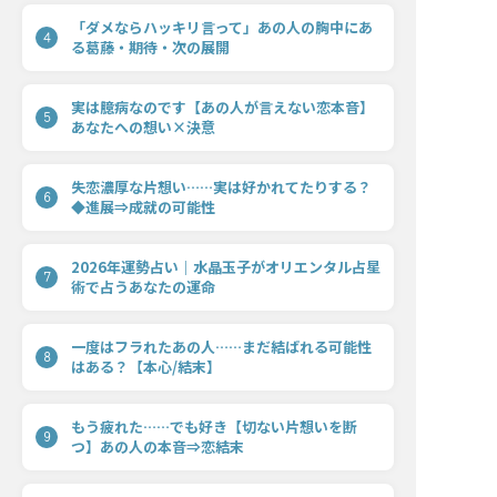
「ダメならハッキリ言って」あの人の胸中にあ
4
る葛藤・期待・次の展開
実は臆病なのです【あの人が言えない恋本音】
5
あなたへの想い×決意
失恋濃厚な片想い……実は好かれてたりする？
6
◆進展⇒成就の可能性
2026年運勢占い｜水晶玉子がオリエンタル占星
7
術で占うあなたの運命
一度はフラれたあの人……まだ結ばれる可能性
8
はある？【本心/結末】
もう疲れた……でも好き【切ない片想いを断
9
つ】あの人の本音⇒恋結末