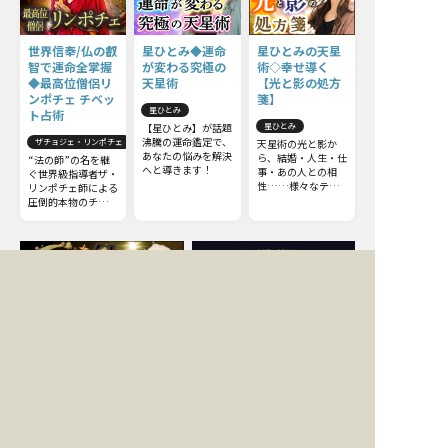
世界信奉/仏の叡
星ひとみ◆運命
星ひとみの天星
智で運命全掌握
が変わる究極の
術◇幸せ導く
◆最高位僧侶リ
天星術
【光と影の処方
ンポチェ チベッ
箋】
星ひとみ
ト占術
【星ひとみ】が話題
星ひとみ
沸騰の運命鑑定で、
ザチョジェ・リンポチェ
天星術の光と影か
あなたの悩みを解決
ら、結婚・人生・仕
“法の師”の名を継
へと導きます！
事・あの人との相
ぐ世界級指導者ザ・
性……様々なテー
リンポチェ師による
マから真実を導きま
圧倒的本物のチベッ
す！ 今からでも遅
ト占術。他の占いと
くはありません。さ
は一線を画すチベッ
らに運命を切り開
ト占術の極意をお伝
き、幸せな未来を手
えしましょう。
に入れましょう。