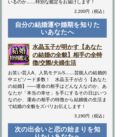
いるのか……特別な鑑定をお届けします！
2,200円（税込）
自分の結婚運や婚期を知りた
いあなたへ
水晶玉子が明かす【あなた
の結婚の全貌】相手の全特
徴/交際/夫婦生活
お笑い芸人A、人気モデルS……芸能人の結婚的
中エピソード多数！ 水晶玉子が占う【あなた
の結婚】――運命の相手はどんな人なのか、あ
なたが「本当の幸せ」を手にするその日はいつ
なのか、運命の相手の特徴から結婚後の生活ま
で結婚の全貌をズバリお伝えします！
3,190円（税込）
次の出会いと恋の始まりを知
りたいあなたへ