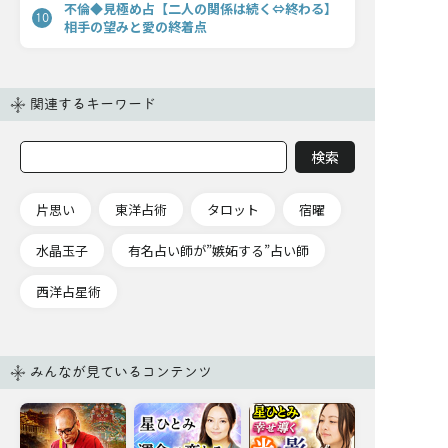
不倫◆見極め占【二人の関係は続く⇔終わる】
10
相手の望みと愛の終着点
関連するキーワード
片思い
東洋占術
タロット
宿曜
水晶玉子
有名占い師が”嫉妬する”占い師
西洋占星術
みんなが見ているコンテンツ