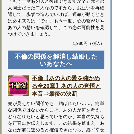
『もう一度あの人と復縁できますか？』元々恋
人同士だった二人なのですから、お互いを再確
認して一歩ずつ進んでいけば、運命が動くとき
は必ず来るはずです。もう一度、心の繋がりや
あの人の想いを確認して、この恋の可能性を見
つけていきましょう。
1,980円（税込）
不倫の関係を解消し結婚した
いあなたへ
不倫【あの人の愛を確かめ
る全20章】あの人の覚悟と
本音⇒最後の決断
先が見えない関係でも、結ばれたい……。簡単
な関係ではないからこそ、あの人が何を考え、
どうなりたいと思っているのか、本当の気持ち
を正直にお伝えします。この結果を踏まえ、あ
なたが前に進めると確信できたなら、必ず幸せ