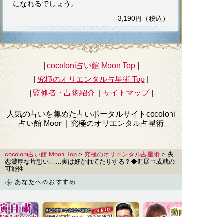
になれるでしょう。
3,190円（税込）
|
cocoloni占い館 Moon Top
|
|
究極のオリエンタル占星術
Top
|
|
監修者・占術紹介
|
サイトマップ
|
人気の占いを集めた占いポータルサイトcocoloni
占い館 Moon｜
究極のオリエンタル占星術
cocoloni占い館 Moon Top
>
究極のオリエンタル占星術
> 失
恋濃厚な片想い……実は好かれてたりする？◆進展⇒成就の
可能性
あなたへのおすすめ