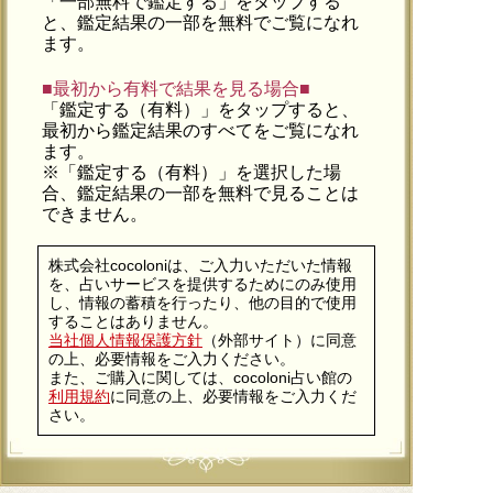
「一部無料で鑑定する」を
タップ
する
と、鑑定結果の一部を無料でご覧になれ
ます。
■最初から有料で結果を見る場合■
「鑑定する（有料）」を
タップ
すると、
最初から鑑定結果のすべてをご覧になれ
ます。
※「鑑定する（有料）」を選択した場
合、鑑定結果の一部を無料で見ることは
できません。
株式会社cocoloniは、ご入力いただいた情報
を、占いサービスを提供するためにのみ使用
し、情報の蓄積を行ったり、他の目的で使用
することはありません。
当社個人情報保護方針
（外部サイト）に同意
の上、必要情報をご入力ください。
また、ご購入に関しては、cocoloni占い館の
利用規約
に同意の上、必要情報をご入力くだ
さい。