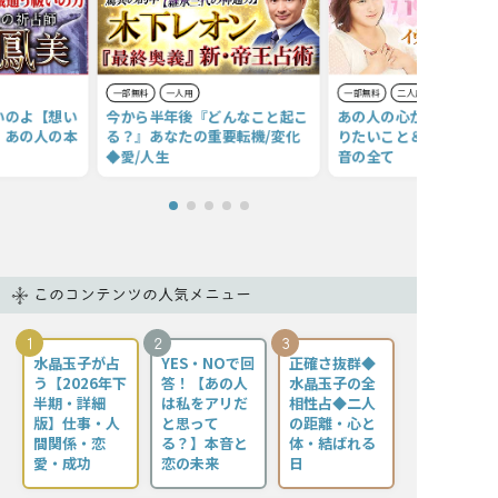
一部無料
一人用
一部無料
二人用
いのよ【想い
今から半年後『どんなこと起こ
あの人の心からの回答で
】あの人の本
る？』あなたの重要転機/変化
りたいこと＆聞きたいこ
◆愛/人生
音の全て
このコンテンツの人気メニュー
1
2
3
水晶玉子が占
YES・NOで回
正確さ抜群◆
う【2026年下
答！【あの人
水晶玉子の全
半期・詳細
は私をアリだ
相性占◆二人
版】仕事・人
と思って
の距離・心と
間関係・恋
る？】本音と
体・結ばれる
愛・成功
恋の未来
日