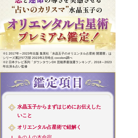
※1 2017年～2023年出版 集英社「水晶玉子のオリエンタル占星術 開運暦」は
シリーズ累計57万部 2023年2月時点 cocoloni調べ
※2 日本テレビ系列「ダウンタウンDX 芸能界最強運ランキング」2018～2023
年出演＆占い監修
水晶玉子からまずはじめにお伝えした
いこと
オリエンタル占星術で紐解く
あの人の本命宿