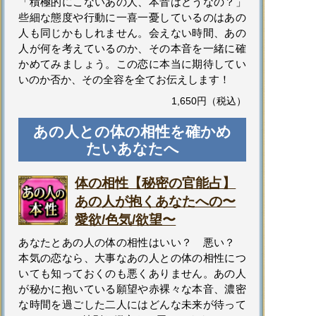
「積極的にこないあの人、本音はどうなの？」
些細な態度や行動に一喜一憂しているのはあの
人も同じかもしれません。会えない時間、あの
人が何を考えているのか、その本音を一緒に確
かめてみましょう。この恋に本当に期待してい
いのか否か、その全容を全てお伝えします！
1,650円（税込）
あの人との体の相性を確かめ
たいあなたへ
体の相性【秘密の官能占】
あの人が抱くあなたへの〜
愛欲/色気/欲望〜
あなたとあの人の体の相性はいい？ 悪い？
本気の恋なら、大事なあの人との体の相性につ
いても知っておくのも悪くありません。あの人
が秘かに抱いている願望や赤裸々な本音、濃密
な時間を過ごした二人にはどんな未来が待って