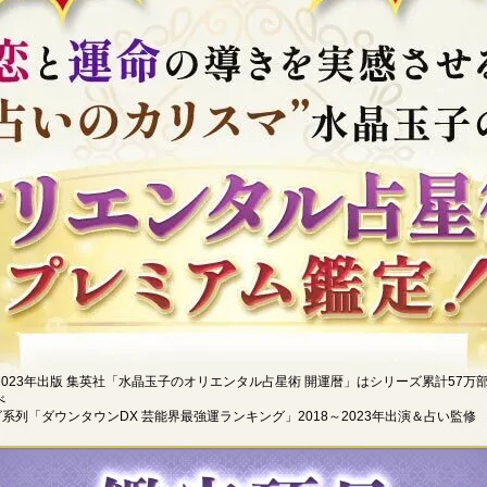
年～2023年出版 集英社「水晶玉子のオリエンタル占星術 開運暦」はシリーズ累計57万部 
べ
ビ系列「ダウンタウンDX 芸能界最強運ランキング」2018～2023年出演＆占い監修