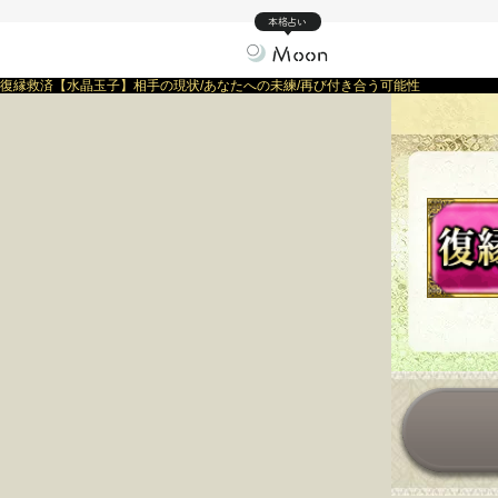
本格占い
復縁救済【水晶玉子】相手の現状/あなたへの未練/再び付き合う可能性