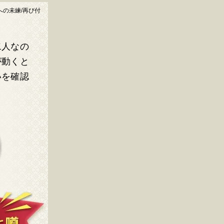
への未練/再び付
二人なの
が動くと
いを確認