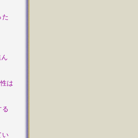
った
日
進ん
異性は
する
てい