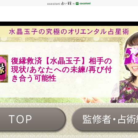
復縁救済【水晶玉子】相手の
現状/あなたへの未練/再び付
き合う可能性