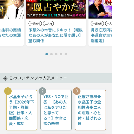
一部無料
二人用
一部無料
一人用
≪抜群の実績
予想外の本音にドキッ！【曖昧
月収〇万円以上も夢じゃな
あなたの生涯
なあの人があなたに隠す想い】
◆運命が示すあなたの金
望む関係
別鑑定】
このコンテンツの人気メニュー
1
2
3
水晶玉子が占
YES・NOで回
正確さ抜群◆
う【2026年下
答！【あの人
水晶玉子の全
半期・詳細
は私をアリだ
相性占◆二人
版】仕事・人
と思って
の距離・心と
間関係・恋
る？】本音と
体・結ばれる
愛・成功
恋の未来
日