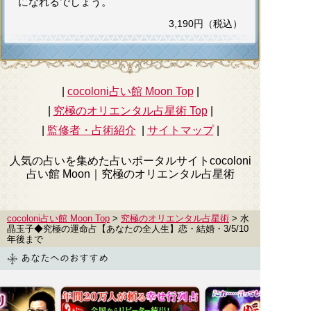
になれるでしょう。
3,190円（税込）
|
cocoloni占い館 Moon Top
|
|
究極のオリエンタル占星術
Top
|
|
監修者・占術紹介
|
サイトマップ
|
人気の占いを集めた占いポータルサイトcocoloni
占い館 Moon｜
究極のオリエンタル占星術
cocoloni占い館 Moon Top
>
究極のオリエンタル占星術
> 水
晶玉子◆究極の運命占【あなたの全人生】恋・結婚・3/5/10
年後まで
あなたへのおすすめ