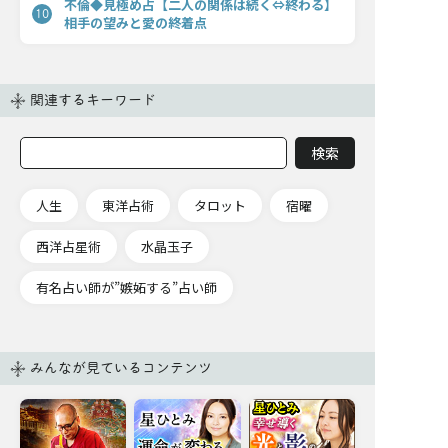
不倫◆見極め占【二人の関係は続く⇔終わる】
10
相手の望みと愛の終着点
関連するキーワード
人生
東洋占術
タロット
宿曜
西洋占星術
水晶玉子
有名占い師が”嫉妬する”占い師
みんなが見ているコンテンツ