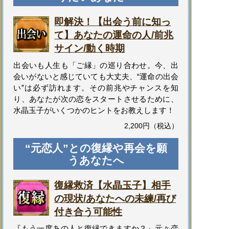
即解決！【出会う前に知っ
て】あなたの運命の人/前兆
サイン/動く時期
出会いも人生も「ご縁」の巡り合わせ。今、出
会いがないと感じていても大丈夫、“運命の出会
い”は必ず訪れます。その前兆やチャンスを知
り、あなたが次の恋をスタートさせるために、
水晶玉子がいくつかのヒントをお教えします！
2,200円（税込）
“元恋人”との復縁や再会を願
うあなたへ
復縁救済【水晶玉子】相手
の現状/あなたへの未練/再び
付き合う可能性
『もう一度あの人と復縁できますか？』元々恋