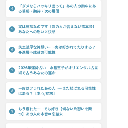
「ダメならハッキリ言って」あの人の胸中にあ
4
る葛藤・期待・次の展開
実は臆病なのです【あの人が言えない恋本音】
5
あなたへの想い×決意
失恋濃厚な片想い……実は好かれてたりする？
6
◆進展⇒成就の可能性
2026年運勢占い｜水晶玉子がオリエンタル占星
7
術で占うあなたの運命
一度はフラれたあの人……まだ結ばれる可能性
8
はある？【本心/結末】
もう疲れた……でも好き【切ない片想いを断
9
つ】あの人の本音⇒恋結末