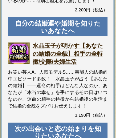
いるのか……特別な鑑定をお届けします！
2,200円（税込）
自分の結婚運や婚期を知りた
いあなたへ
水晶玉子が明かす【あなた
の結婚の全貌】相手の全特
徴/交際/夫婦生活
お笑い芸人A、人気モデルS……芸能人の結婚的
中エピソード多数！ 水晶玉子が占う【あなた
の結婚】――運命の相手はどんな人なのか、あ
なたが「本当の幸せ」を手にするその日はいつ
なのか、運命の相手の特徴から結婚後の生活ま
で結婚の全貌をズバリお伝えします！
3,190円（税込）
次の出会いと恋の始まりを知
りたいあなたへ