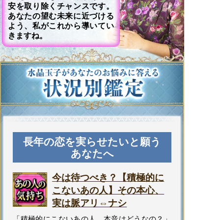
安を取り除くチャンスです。
あなたの望む未来に近づける
よう、私がこれから導いてい
きますね。
長年の恋を実らせたいと願う
あなたへ
今は待つべき？【積極的に
こないあの人】その本心、
実は脈アリ⇔ナシ
「積極的にこないあの人、本音はどうなの？」