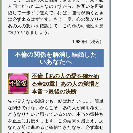
人同士だった二人なのですから、お互いを再確
認して一歩ずつ進んでいけば、運命が動くとき
は必ず来るはずです。もう一度、心の繋がりや
あの人の想いを確認して、この恋の可能性を見
つけていきましょう。
1,980円（税込）
不倫の関係を解消し結婚した
いあなたへ
不倫【あの人の愛を確かめ
る全20章】あの人の覚悟と
本音⇒最後の決断
先が見えない関係でも、結ばれたい……。簡単
な関係ではないからこそ、あの人が何を考え、
どうなりたいと思っているのか、本当の気持ち
を正直にお伝えします。この結果を踏まえ、あ
なたが前に進めると確信できたなら、必ず幸せ