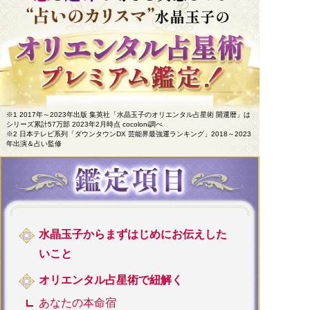
※1 2017年～2023年出版 集英社「水晶玉子のオリエンタル占星術 開運暦」は
シリーズ累計57万部 2023年2月時点 cocoloni調べ
※2 日本テレビ系列「ダウンタウンDX 芸能界最強運ランキング」2018～2023
年出演＆占い監修
水晶玉子からまずはじめにお伝えした
いこと
オリエンタル占星術で紐解く
あなたの本命宿