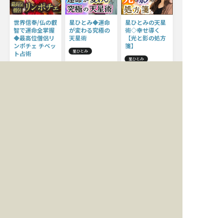
世界信奉/仏の叡
星ひとみ◆運命
星ひとみの天星
智で運命全掌握
が変わる究極の
術◇幸せ導く
◆最高位僧侶リ
天星術
【光と影の処方
ンポチェ チベッ
箋】
星ひとみ
ト占術
星ひとみ
ザチョジェ・リンポチェ