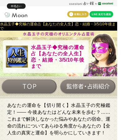
本格占い
水晶玉子◆究極の運命占【あなたの全人生】恋・結婚・3/5/10年後ま
で
水晶玉子◆究極の運命
占【あなたの全人生】
恋・結婚・3/5/10年後
まで
あなたの運命を【切り開く】水晶玉子の究極鑑
定！―― 今後あなたはどんな未来を歩む？……
これまで解決しなかった悩みやあなたの宿命、運
命の流れについてあらゆる角度からあなたの【全
人生の真実と運命】を明らかにしていきます！