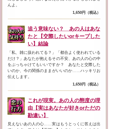
んよ。
1,650円（税込）
追う意味ない？ あの人はあな
たと【交際したいorキープした
い】結論
「私、雑に扱われてる？」「都合よく使われている
だけ？」あなたが抱えるその不安、あの人の心の中
をぶっちゃけてもいいですか？ あなたと交際した
いのか、今の関係のままがいいのか……ハッキリお
伝えします。
1,650円（税込）
これが現実。あの人の態度の理
由【実はあなたが好きorただの
勘違い】
見えないあの人の心……実はもうとっくに答えは出