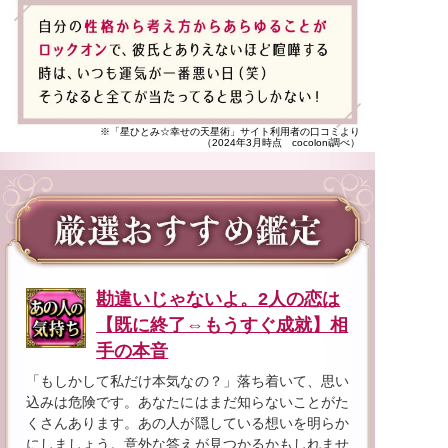
※「星ひとみ☆幸せの天星術」サイト利用者の口コミより
（2024年3月時点 cocoloni調べ）
勘違いじゃないよ。2人の恋は
【既に終了⇔もうすぐ成就】相
手の本音
「もしかして私だけ本気なの？」落ち着いて、思い
込みは危険です。あなたにはまだ知らないことがた
くさんあります。あの人が隠している想いを明らか
にしましょう。意外な答えが見つかるかもしれませ