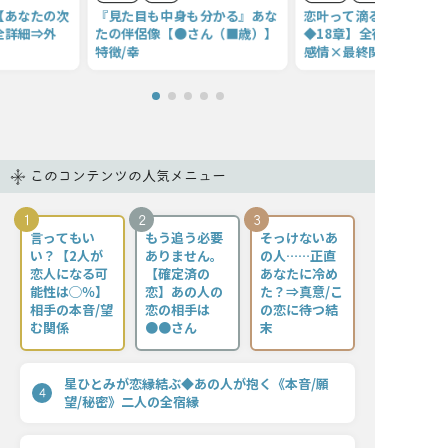
【あなたの次
『見た目も中身も分かる』あな
恋叶って滴る涙【二人の
全詳細⇒外
たの伴侶像【●さん（■歳）】
◆18章】全宿縁×お互
特徴/幸
感情×最終関係
このコンテンツの人気メニュー
1
2
3
言ってもい
もう追う必要
そっけないあ
い？【2人が
ありません。
の人……正直
恋人になる可
【確定済の
あなたに冷め
能性は◯％】
恋】あの人の
た？⇒真意/こ
相手の本音/望
恋の相手は
の恋に待つ結
む関係
●●さん
末
星ひとみが恋縁結ぶ◆あの人が抱く《本音/願
4
望/秘密》二人の全宿縁