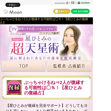
本格占い
ぶっちゃけるね⇒2人が復縁する可能性は◯％！【星ひとみの復縁
占】
※フジテレビ系列
ぶっちゃけるね⇒2人が復縁す
る可能性は◯％！【星ひとみ
の復縁占】
【星ひとみが復縁を完全サポート】どうしてもヨ
リを戻したい……そんな相手がいるあなたへ。ど