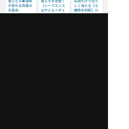
星ひとみ◆運命
視えすぎ覚悟！
名前だけで恐ろ
が変わる究極の
【シークエンス
しく当たる【七
天星術
はやとも×ギャ
曜姓名判断】川
ル霊媒師 飯塚
井春水
星ひとみ
唯】最強タッグ
川井春水
霊視
飯塚唯