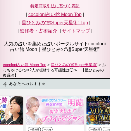
特定商取引法に基づく表記
|
cocoloni占い館 Moon Top
|
|
星ひとみの“超Super天星術”
Top
|
|
監修者・占術紹介
|
サイトマップ
|
人気の占いを集めた占いポータルサイトcocoloni
占い館 Moon｜
星ひとみの“超Super天星術”
cocoloni占い館 Moon Top
>
星ひとみの“超Super天星術”
> ぶ
っちゃけるね⇒2人が復縁する可能性は◯％！【星ひとみの
復縁占】
あなたへのおすすめ
一部無料
一人用
一部無料
二人用