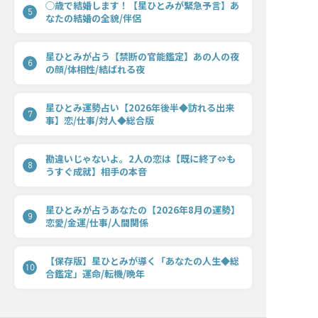
◯歳で結婚します！【星ひとみが緊急予言】あ
5
なたの結婚の全貌/伴侶
星ひとみが占う【禁断の官能鑑定】あの人の夜
6
の顔/体相性/結ばれる夜
星ひとみ運勢占い【2026年後半◆訪れる出来
7
事】恋/仕事/対人◆総合版
勘違いじゃないよ。2人の恋は【既に終了⇔も
8
うすぐ成就】相手の本音
星ひとみが占うあなたの【2026年8月の運勢】
9
恋愛/金運/仕事/人間関係
【保存版】星ひとみが導く「あなたの人生◆総
10
合鑑定」運命/転機/晩年