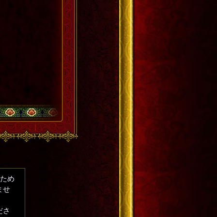
るため
ませ
ださ