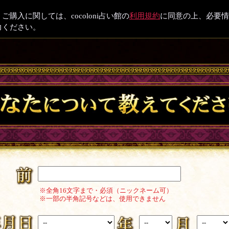
ご購入に関しては、cocoloni占い館の
利用規約
に同意の上、必要情
力ください。
※全角16文字まで・必須（ニックネーム可）
※一部の半角記号などは、使用できません