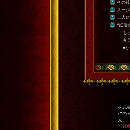
その後
スージ
二人に
“妊活
も
今
●
株式会
にの
ん。
当社