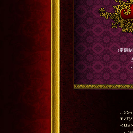
(定額
この占
▼パソ
＜OS
W