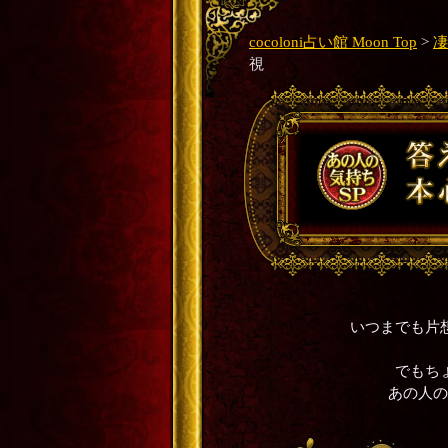
cocoloni占い館 Moon Top
>
凄
視
いつまでも片
でもち
あの人の