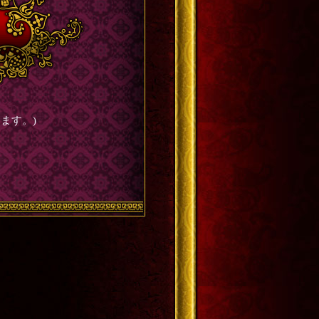
ます。)
。
。