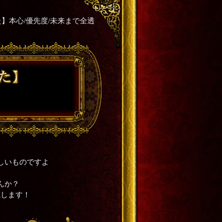
】本心/優先度/未来まで全透
しいものですよ
せんか？
視します！