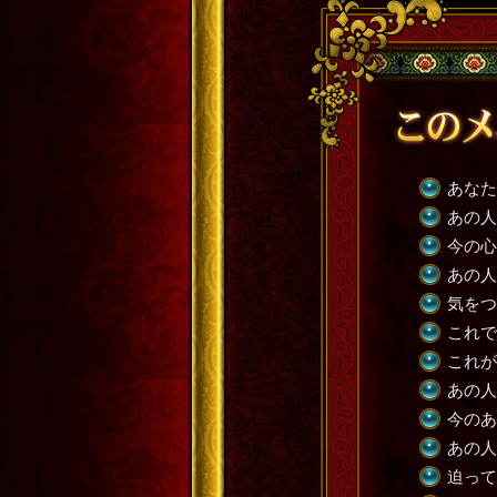
あなた
あの人
今の心
あの人
気をつ
これで
これが
あの人
今のあ
あの人
迫って