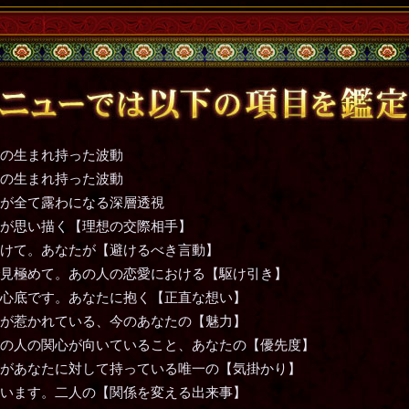
の生まれ持った波動
の生まれ持った波動
が全て露わになる深層透視
が思い描く【理想の交際相手】
けて。あなたが【避けるべき言動】
見極めて。あの人の恋愛における【駆け引き】
心底です。あなたに抱く【正直な想い】
が惹かれている、今のあなたの【魅力】
の人の関心が向いていること、あなたの【優先度】
があなたに対して持っている唯一の【気掛かり】
います。二人の【関係を変える出来事】