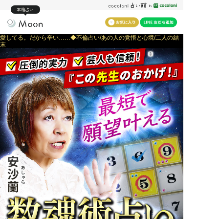
本格占い
愛してる。だから辛い……◆不倫占い/あの人の覚悟と心境/二人の結
末