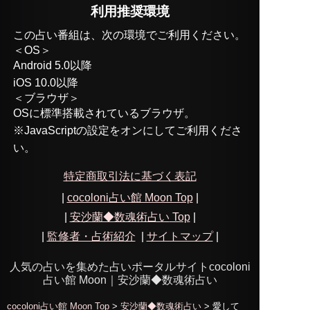
利用推奨環境
この占い番組は、次の環境でご利用ください。
＜OS＞
Android 5.0以降
iOS 10.0以降
＜ブラウザ＞
OSに標準搭載されているブラウザ。
※JavaScriptの設定をオンにしてご利用くださ
い。
特定商取引法に基づく表記
|
cocoloni占い館 Moon Top
|
|
安沙蘭◆数魂術占い
Top
|
|
監修者・占術紹介
|
サイトマップ
|
人気の占いを集めた占いポータルサイトcocoloni
占い館 Moon｜
安沙蘭◆数魂術占い
cocoloni占い館 Moon Top
>
安沙蘭◆数魂術占い
> 愛して