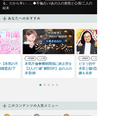
る。だから辛い……◆不倫占い/あの人の覚悟と心境/二人の
結末
あなたへのおすすめ
一部無料
二人用
一部無料
二人用
い【本気の不
本気不倫◆曖昧関係に終止符を
ピタリ的中【不倫占】あ
離婚意志/下
【2人の“縁”解剖SP】あの人の
本音と嘘/恋成就？ 二
本音/終
練＆未来
このコンテンツの人気メニュー