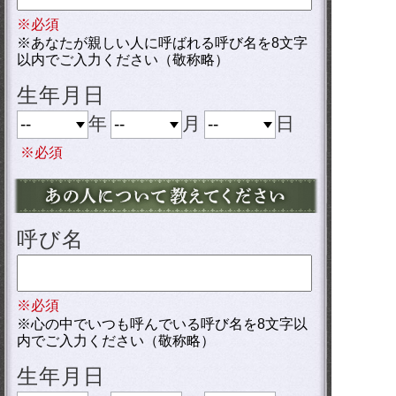
※必須
※あなたが親しい人に呼ばれる呼び名を8文字
以内でご入力ください（敬称略）
生年月日
年
月
日
※必須
呼び名
※必須
※心の中でいつも呼んでいる呼び名を8文字以
内でご入力ください（敬称略）
生年月日