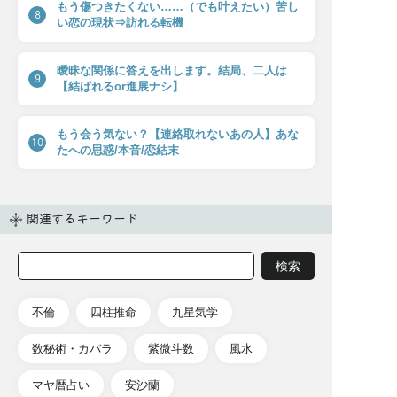
もう傷つきたくない……（でも叶えたい）苦し
8
い恋の現状⇒訪れる転機
曖昧な関係に答えを出します。結局、二人は
9
【結ばれるor進展ナシ】
もう会う気ない？【連絡取れないあの人】あな
10
たへの思惑/本音/恋結末
関連するキーワード
不倫
四柱推命
九星気学
数秘術・カバラ
紫微斗数
風水
マヤ暦占い
安沙蘭