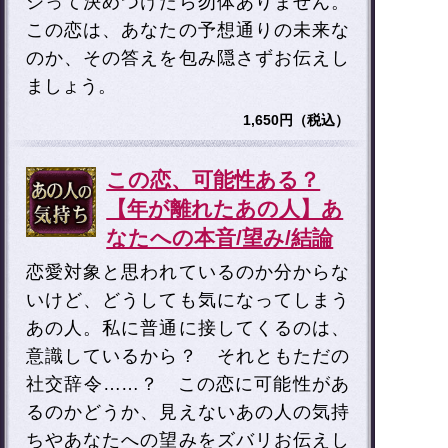
シって決めつけたら勿体ありません。
この恋は、あなたの予想通りの未来な
のか、その答えを包み隠さずお伝えし
ましょう。
1,650円（税込）
この恋、可能性ある？
【年が離れたあの人】あ
なたへの本音/望み/結論
恋愛対象と思われているのか分からな
いけど、どうしても気になってしまう
あの人。私に普通に接してくるのは、
意識しているから？ それともただの
社交辞令……？ この恋に可能性があ
るのかどうか、見えないあの人の気持
ちやあなたへの望みをズバリお伝えし