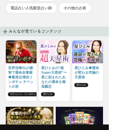
電話占い人気殿堂占い師
その他の占術
みんなが見ているコンテンツ
世界信奉/仏の叡
星ひとみの“超
星ひとみ◆運命
智で運命全掌握
Super天星術”〜
が変わる究極の
◆最高位僧侶リ
星に刻まれたあ
天星術
ンポチェ チベッ
なたの運命を徹
星ひとみ
ト占術
底鑑定
ザチョジェ・リンポチェ
星ひとみ