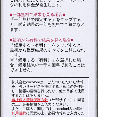
ツの利用料金が発生します。
■一部無料で結果を見る場合■
「一部無料で鑑定する」を
タップ
する
と、鑑定結果の一部を無料でご覧になれ
ます。
■最初から有料で結果を見る場合■
「鑑定する（有料）」を
タップ
すると、
最初から鑑定結果のすべてをご覧になれ
ます。
※「鑑定する（有料）」を選択した場
合、鑑定結果の一部を無料で見ることは
できません。
株式会社cocoloniは、ご入力いただいた情報
を、占いサービスを提供するためにのみ使用
し、情報の蓄積を行ったり、他の目的で使用
することはありません。
当社個人情報保護方針
（外部サイト）に同意
の上、必要情報をご入力ください。
また、ご購入に関しては、cocoloni占い館の
利用規約
に同意の上、必要情報をご入力くだ