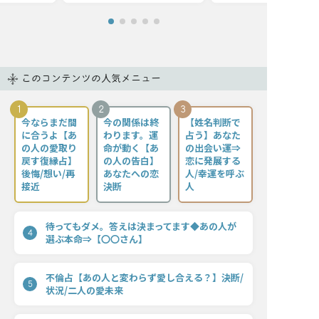
このコンテンツの人気メニュー
1
2
3
今ならまだ間
今の関係は終
【姓名判断で
に合うよ【あ
わります。運
占う】あなた
の人の愛取り
命が動く【あ
の出会い運⇒
戻す復縁占】
の人の告白】
恋に発展する
後悔/想い/再
あなたへの恋
人/幸運を呼ぶ
接近
決断
人
待ってもダメ。答えは決まってます◆あの人が
4
選ぶ本命⇒【〇〇さん】
不倫占【あの人と変わらず愛し合える？】決断/
5
状況/二人の愛未来