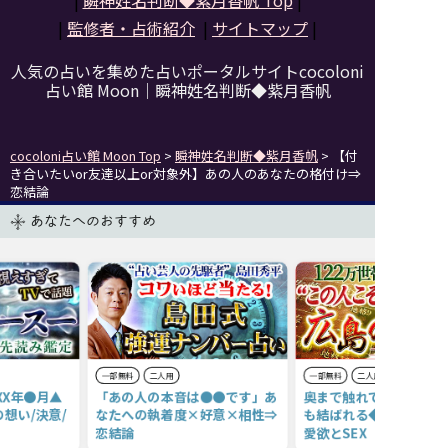
|
瞬神姓名判断◆紫月香帆
Top
|
|
監修者・占術紹介
|
サイトマップ
|
人気の占いを集めた占いポータルサイトcocoloni
占い館 Moon｜
瞬神姓名判断◆紫月香帆
cocoloni占い館 Moon Top
>
瞬神姓名判断◆紫月香帆
> 【付
き合いたいor友達以上or対象外】あの人のあなたの格付け⇒
恋結論
あなたへのおすすめ
一部無料
二人用
一部無料
二人用
XX年●月▲
「あの人の本音は●●です」あ
奥まで触れて愛深めて【
想い/決意/
なたへの執着度×好意×相性⇒
も結ばれる◆官能SP占
恋結論
愛欲とSEX