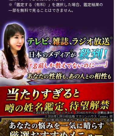
※「鑑定する（有料）」を選択した場合、鑑定結果の
一部を無料で見ることはできません。
※
※
※2015年4月16日～フジテレビ「TOKIOカケル」定期出演中
※2018年12月19日出版 マガジンハウス「anan」他
※2017年3月7日放送 ラジオ日本「ウラナビ！」出演