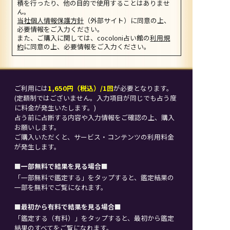
積を行ったり、他の目的で使用することはありませ
ん。
当社個人情報保護方針
（外部サイト）に同意の上、
必要情報をご入力ください。
また、ご購入に関しては、cocoloni占い館の
利用規
約
に同意の上、必要情報をご入力ください。
ご利用には
1,650円（税込）/1回
が必要となります。
(定額制ではございません。入力項目が同じでも占う度
に料金が発生いたします。)
占う前に占断する内容や入力情報をご確認の上、購入
お願いします。
ご購入いただくと、サービス・コンテンツの利用料金
が発生します。
■一部無料で結果を見る場合■
「一部無料で鑑定する」を
タップ
すると、鑑定結果の
一部を無料でご覧になれます。
■最初から有料で結果を見る場合■
「鑑定する（有料）」を
タップ
すると、最初から鑑定
結果のすべてをご覧になれます。