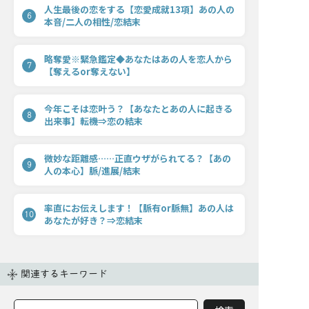
人生最後の恋をする【恋愛成就13項】あの人の
6
本音/二人の相性/恋結末
略奪愛※緊急鑑定◆あなたはあの人を恋人から
7
【奪えるor奪えない】
今年こそは恋叶う？【あなたとあの人に起きる
8
出来事】転機⇒恋の結末
微妙な距離感……正直ウザがられてる？【あの
9
人の本心】脈/進展/結末
率直にお伝えします！【脈有or脈無】あの人は
10
あなたが好き？⇒恋結末
関連するキーワード