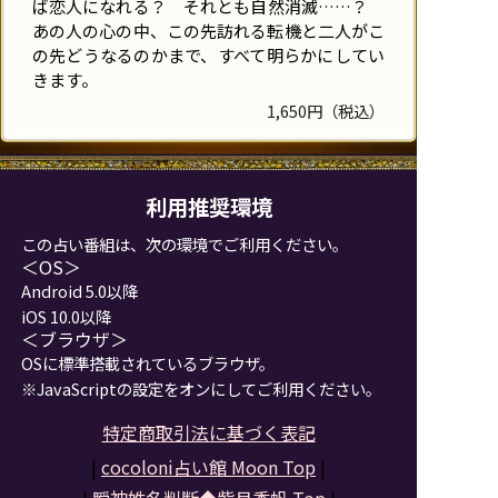
ば恋人になれる？ それとも自然消滅……？
あの人の心の中、この先訪れる転機と二人がこ
の先どうなるのかまで、すべて明らかにしてい
きます。
1,650円（税込）
利用推奨環境
この占い番組は、次の環境でご利用ください。
＜OS＞
Android 5.0以降
iOS 10.0以降
＜ブラウザ＞
OSに標準搭載されているブラウザ。
※JavaScriptの設定をオンにしてご利用ください。
特定商取引法に基づく表記
|
cocoloni占い館 Moon Top
|