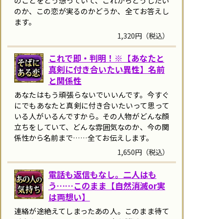
のことをどう想っていて、これからどうしたい
のか、この恋が実るのかどうか、全てお答えし
ます。
1,320円（税込）
これで即・判明！※【あなたと
真剣に付き合いたい異性】名前
と関係性
あなたはもう頑張らないでいいんです。今すぐ
にでもあなたと真剣に付き合いたいって思って
いる人がいるんですから。その人物がどんな顔
立ちをしていて、どんな雰囲気なのか、今の関
係性から名前まで……全てお伝えします。
1,650円（税込）
電話も返信もなし。二人はも
う……このまま【自然消滅or実
は両想い】
連絡が途絶えてしまったあの人。このまま待て