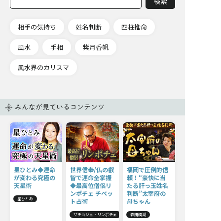
相手の気持ち
姓名判断
四柱推命
風水
手相
紫月香帆
風水界のカリスマ
みんなが見ているコンテンツ
星ひとみ◆運命
世界信奉/仏の叡
福岡で圧倒的信
が変わる究極の
智で運命全掌握
頼！“豪快に当
天星術
◆最高位僧侶リ
たる肝っ玉姓名
ンポチェ チベッ
判断”太宰府の
星ひとみ
ト占術
母ちゃん
ザチョジェ・リンポチェ
森田鏡湖