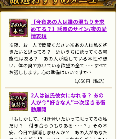
【今夜あの人は誰の温もりを求
めてる？】誘惑のサイン/夜の愛
情表現
※夜、お一人で閲覧ください※あの人は私を抱
きたいと思ってる？ 近いうちに誘ってくる可
能性はある？ あの人が隠している本性や想
い、体の奥で疼いている欲望の全て……すべて
お話しします。心の準備はいいですか？
1,650円（税込）
2人は彼氏彼女になれる？ あの
人が今“好きな人”⇒次起きる衝
動展開
「もしかして、付き合いたいって思ってるの私
だけ？ 付き合うつもりある……？」その不
安、今日で解消しませんか？ あの人があなた