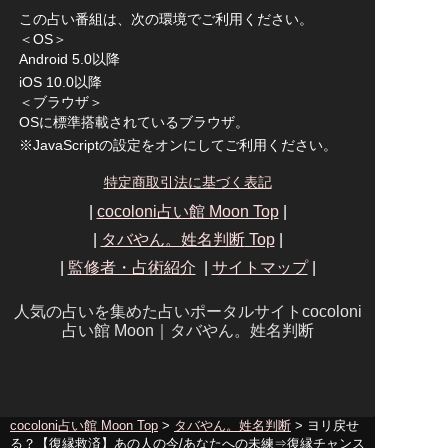
この占い番組は、次の環境でご利用ください。
＜OS＞
Android 5.0以降
iOS 10.0以降
＜ブラウザ＞
OSに標準搭載されているブラウザ。
※JavaScriptの設定をオンにしてご利用ください。
特定商取引法に基づく表記
|
cocoloni占い館 Moon Top
|
|
タバやん。姓名判断
Top
|
|
監修者・占術紹介
|
サイトマップ
|
人気の占いを集めた占いポータルサイトcocoloni
占い館 Moon｜
タバやん。姓名判断
cocoloni占い館 Moon Top
>
タバやん。姓名判断
> ヨリ戻せ
る？【復縁救済】あの人の今/あなたへの未練⇒復縁チャンス