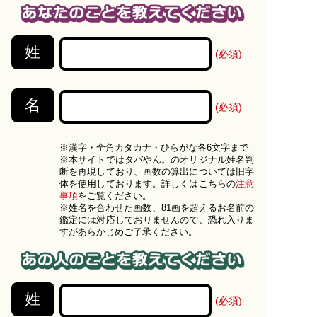
姓
(必須)
名
(必須)
※漢字・全角カタカナ・ひらがな各6文字まで
※本サイトではタバやん。のオリジナル姓名判
断を再現しており、画数の算出については旧字
体を使用しております。詳しくはこちらの
注意
事項
をご覧ください。
※姓名を合わせた画数、81画を超えるお名前の
鑑定には対応しておりませんので、恐れ入りま
すがあらかじめご了承ください。
姓
(必須)