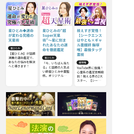
星ひとみ◆運命
星ひとみの“超
視えすぎ覚悟！
が変わる究極の
Super天星
【シークエンス
天星術
術”〜星に刻ま
はやとも×ギャ
れたあなたの運
ル霊媒師 飯塚
星ひとみ
命を徹底鑑定
唯】最強タッグ
【星ひとみ】が話題
霊視
沸騰の運命鑑定で、
星ひとみ
あなたの悩みを解決
「今、いちばん当た
飯塚唯
へと導きます！
る」と話題の人気占
YouTube界に旋風！
い師星ひとみ全面監
心霊系の鑑定依頼殺
修。オリジナル占
到！視える界の2大
術・天星術をさらに
スター、【シークエ
深掘りした特別な占
ンスはやとも】
い超Super天星術が
×【ギャル霊媒師
登場！ TV番組で
飯塚唯】最強タッグ
も話題の『◯◯の
によるW視点のコラ
星』やプライベート
ボ霊視鑑定をリアル
な面を見る『裏天
に再現！
星』他、複数の観点
から占う詳細な天星
術を再現！