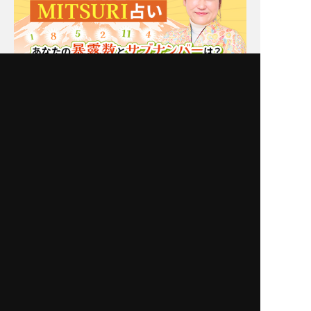
Moonの注目占い
New
一部無料
二人用
一部無料
二人用
あの人も本当に悩んでま
【脈アリだった恋】最近
す【あなたとの恋に対す
そっけないあの人が、今
る決心】告白⇒恋結末
夢中な異性/恋の結末