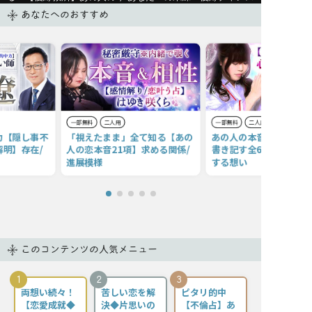
あなたへのおすすめ
一部無料
二人用
一部無料
二人用
力【隠し事不
「視えたまま」全て知る【あの
あの人の本音＆感情【生
明】存在/
人の恋本音21項】求める関係/
書き記す全6千字】あな
進展模様
する想い
このコンテンツの人気メニュー
1
2
3
両想い続々！
苦しい恋を解
ピタリ的中
【恋愛成就◆
決◆片思いの
【不倫占】あ