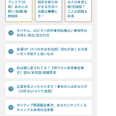
プレミア20
相手を振り向
の人の本音と
章】あの人の
かせる方法⇒
嘘/恋成就？
想い/転機/最
決着は●●と
二人の試練＆
終結末
き！
未来
タバやん。のピタリ的中◆恋転機占い◆相手の
4
気持ち/告白/恋の行方
金運UP【5つの方法を伝授】流れが良くなる使
5
い方×手放すと良いもの
私は彼に愛されてる？【知りたい本音◆全暴
6
き】望み/本気度/結婚意思
正直本音ぶっちゃけます！◆あの人はあなたが
7
【大好きorマジで迷惑】
ポジティブ開運鑑定◆次、あなたにやってくる
8
チャンス＆未来の出来事