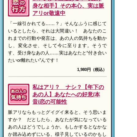
身な相手】その本心、実は脈
アリor敬遠中
「一線引かれてる……？」そんなふうに感じて
いるとしたら、それは大間違い！ あなたのこ
れまでの行動や発言は、あの人の気持ちを動か
し、変化させ、そして今に至ります。そうで
す、受け身なあの人……実はあなたと“付き合い
たいor離れたい”んです！
1,980円（税込）
私はアリ？ ナシ？【年下の
あの人】あなたへの好意/本
音/恋の可能性
脈アリならもっとグイグイ来ると、そう思いま
すか？ だとしたら、あなたが気になっている
あの人はどうでしょうか。もしかするとなかな
か踏み込めずにいる、様子見しているのかもし