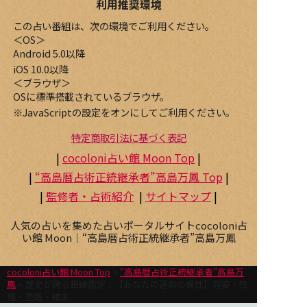
利用推奨環境
この占い番組は、次の環境でご利用ください。
＜OS＞
Android 5.0以降
iOS 10.0以降
＜ブラウザ＞
OSに標準搭載されているブラウザ。
※JavaScriptの設定をオンにしてご利用ください。
特定商取引法に基づく表記
|
cocoloni占い館 Moon Top
|
|
“高島暦占術正統継承者”高島万鳳
Top
|
|
監修者・占術紹介
|
サイトマップ
|
人気の占いを集めた占いポータルサイトcocoloni占
い館 Moon｜
“高島暦占術正統継承者”高島万鳳
cocoloni占い館 Moon Top
>
“高島暦占術正統継承者”高島万
鳳
> 歴史が誇る良縁鑑定！【あなたの運命の異性】容姿・性
格・恋路・結末