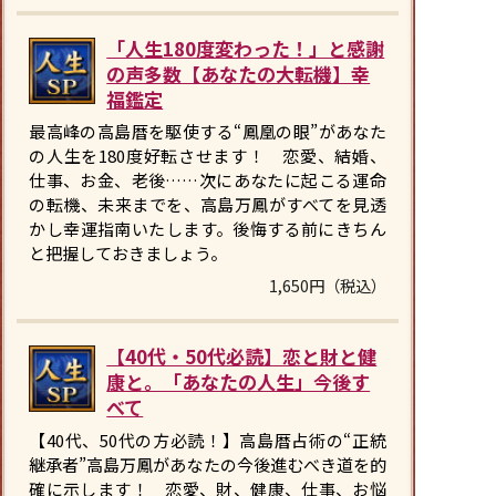
「人生180度変わった！」と感謝
の声多数【あなたの大転機】幸
福鑑定
最高峰の高島暦を駆使する“鳳凰の眼”があなた
の人生を180度好転させます！ 恋愛、結婚、
仕事、お金、老後……次にあなたに起こる運命
の転機、未来までを、高島万鳳がすべてを見透
かし幸運指南いたします。後悔する前にきちん
と把握しておきましょう。
1,650円（税込）
【40代・50代必読】恋と財と健
康と。「あなたの人生」今後す
べて
【40代、50代の方必読！】高島暦占術の“正統
継承者”高島万鳳があなたの今後進むべき道を的
確に示します！ 恋愛、財、健康、仕事、お悩