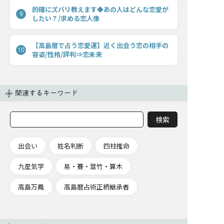
的確にズバリ教えます◆あの人はどんな恋愛が
9
したい？/求める恋人像
【高島暦で占う恋愛運】近く出会う恋の相手の
10
容姿/性格/評判⇒恋未来
関連するキーワード
出会い
姓名判断
四柱推命
九星気学
易・賽・筮竹・算木
高島万鳳
高島暦占術正統継承者