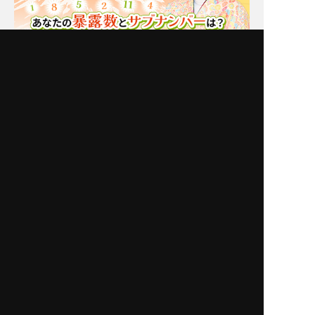
Moonの注目占い
New
一部無料
二人用
一部無料
二人用
あの態度の真意は？【星
前触れはあったはずよ。
ひとみが解く】あの人の
あの人が出した答えは
恋現状×裏本音×本気度
[あなたとの恋or別の道]
New
New
一部無料
二人用
一部無料
二人用