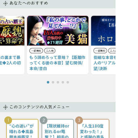
あなたへのおすすめ
一部無料
二人用
一部無料
二人用
裏の裏まで暴
もう諦めろって意味？【距離作
些細な本音も秘密も暴く
定◆2人の初
ってくる彼の本音】望む関係/
人の“リアル”な感情23
本命/告白
望/決断
このコンテンツの人気メニュー
1
2
3
“心の迷い”が
【現状維持or
「人生180度
晴れる◆高島
別れるor略
変わった！」
暦本格鑑定！
奪？】相手の
と感謝の声多