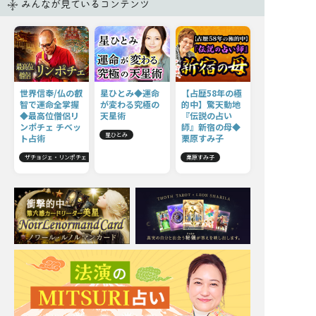
みんなが見ているコンテンツ
世界信奉/仏の叡
星ひとみ◆運命
【占歴58年の極
智で運命全掌握
が変わる究極の
的中】驚天動地
◆最高位僧侶リ
天星術
『伝説の占い
ンポチェ チベッ
師』新宿の母◆
星ひとみ
ト占術
栗原すみ子
ザチョジェ・リンポチェ
栗原すみ子