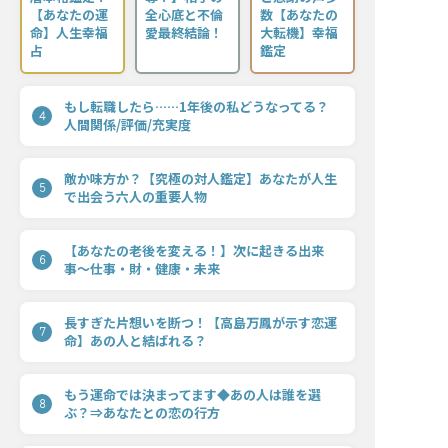
【あなたの運
全心底と不倫
数【あなたの
命】人生幸福
愛最終結論！
大転機】幸福
占
鑑定
もし転職したら……1年後の私どうなってる？
4
人間関係/評価/充実度
敵か味方か？【究極の対人鑑定】あなたが人生
5
で出会う六人の重要人物
【あなたの老後を変える！】次に起きる出来
6
事〜仕事・財・健康・未来
長すぎた片想いを断つ！【高島万鳳が示す恋運
7
命】あの人と結ばれる？
もう運命では決まってます◆あの人は誰を選
8
ぶ？⇒あなたとの恋の行方