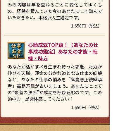
みの内容は年を重ねるごとに変化してゆくも
の。経験を積んできた今のあなたにこそ読んで
いただきたい、本格派人生鑑定です。
1,650円（税込）
心願成就TOP級！【あなたの仕
事成功鑑定】あなたの才能・転
機・味方
あなたが活かすべき生まれ持った才能、財力が
伸びる天職、運命の分かれ道となる仕事の転機
など、あなたの仕事の悩みを「高島暦正統継承
者」高島万鳳が占いましょう。あなたにとって
の“最善の決断”が成功を呼び込むのです。この
的中力、是非体感してください！
1,650円（税込）