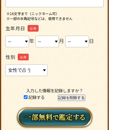
※16文字まで（ニックネーム可）
※一部の半角記号などは、使用できません
生年月日
必須
年
月
日
性別
必須
入力した情報を記録しますか？
記録する