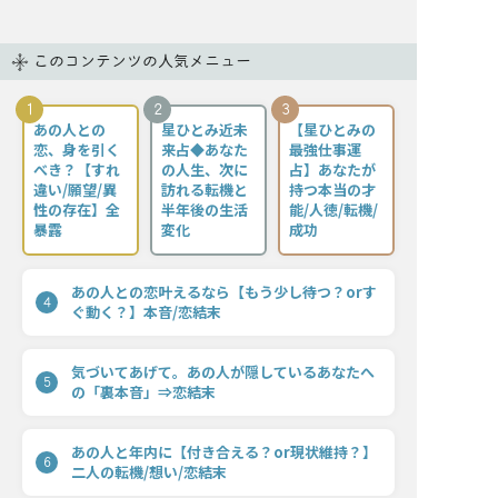
このコンテンツの人気メニュー
1
2
3
あの人との
星ひとみ近未
【星ひとみの
恋、身を引く
来占◆あなた
最強仕事運
べき？【すれ
の人生、次に
占】あなたが
違い/願望/異
訪れる転機と
持つ本当の才
性の存在】全
半年後の生活
能/人徳/転機/
暴露
変化
成功
あの人との恋叶えるなら【もう少し待つ？orす
4
ぐ動く？】本音/恋結末
気づいてあげて。あの人が隠しているあなたへ
5
の「裏本音」⇒恋結末
あの人と年内に【付き合える？or現状維持？】
6
二人の転機/想い/恋結末