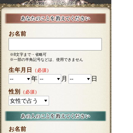
お名前
※8文字まで・省略可
※一部の半角記号などは、使用できません
生年月日
（必須）
年
月
日
性別
（必須）
お名前