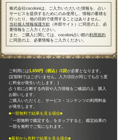
株式会社cocoloniは、ご入力いただいた情報を、占い
サービスを提供するためにのみ使用し、情報の蓄積を
行ったり、他の目的で使用することはありません。
当社個人情報保護方針
（外部サイト）に同意の上、必
要情報をご入力ください。
また、ご購入に関しては、cocoloni占い館の
利用規約
に同意の上、必要情報をご入力ください。
ご利用には
1,650円（税込）/1回
が必要となります。
(定額制ではございません。入力項目が同じでも占う度
に料金が発生いたします。)
占う前に占断する内容や入力情報をご確認の上、購入
お願いします。
ご購入いただくと、サービス・コンテンツの利用料金
が発生します。
■一部無料で結果を見る場合■
「一部無料で鑑定する」を
タップ
すると、鑑定結果の
一部を無料でご覧になれます。
■最初から有料で結果を見る場合■