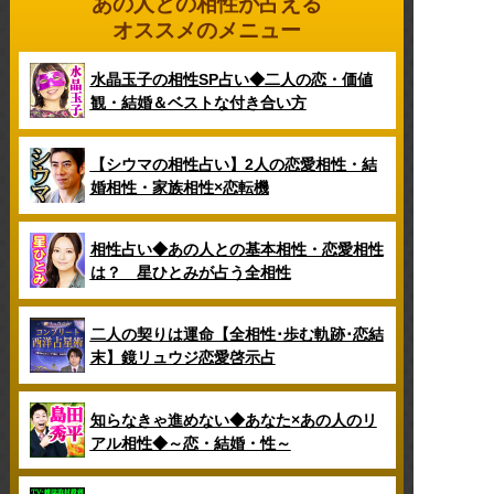
あの人との相性が占える
オススメのメニュー
水晶玉子の相性SP占い◆二人の恋・価値
観・結婚＆ベストな付き合い方
【シウマの相性占い】2人の恋愛相性・結
婚相性・家族相性×恋転機
相性占い◆あの人との基本相性・恋愛相性
は？ 星ひとみが占う全相性
二人の契りは運命【全相性･歩む軌跡･恋結
末】鏡リュウジ恋愛啓示占
知らなきゃ進めない◆あなた×あの人のリ
アル相性◆～恋・結婚・性～