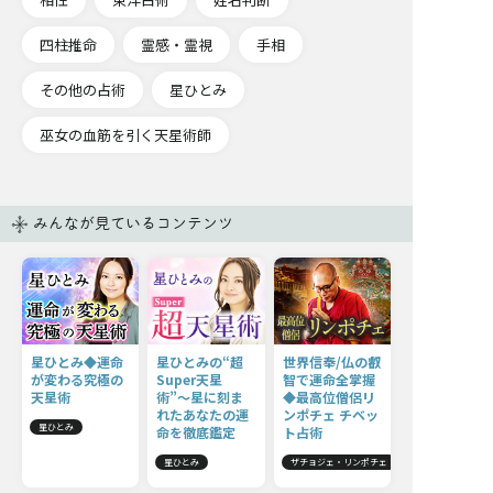
四柱推命
霊感・霊視
手相
その他の占術
星ひとみ
巫女の血筋を引く天星術師
みんなが見ているコンテンツ
星ひとみ◆運命
星ひとみの“超
世界信奉/仏の叡
が変わる究極の
Super天星
智で運命全掌握
天星術
術”〜星に刻ま
◆最高位僧侶リ
れたあなたの運
ンポチェ チベッ
星ひとみ
命を徹底鑑定
ト占術
星ひとみ
ザチョジェ・リンポチェ