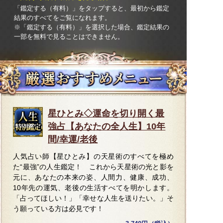
「鑑定する（有料）」を
タップ
すると、最初から鑑定
結果のすべてをご覧になれます。
※「鑑定する（有料）」を選択した場合、鑑定結果の
一部を無料で見ることはできません。
星ひとみ◇運命を切り開く最
強占【あなたの全人生】10年
間/幸運/老後
人気占い師【星ひとみ】の天星術のすべてを極め
た“最強”の人生鑑定！ これから天星術の光と影を
元に、あなたの本来の姿、人間力、健康、成功、
10年先の運気、老後の生活すべてを明かします。
「占ってほしい！」「幸せな人生を送りたい。」そ
う願っている方は必見です！