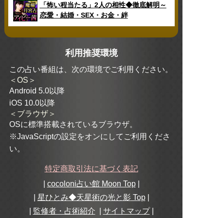
「怖い程当たる」2人の相性◆徹底解明～
恋愛・結婚・SEX・お金・絆
利用推奨環境
この占い番組は、次の環境でご利用ください。
＜OS＞
Android 5.0以降
iOS 10.0以降
＜ブラウザ＞
OSに標準搭載されているブラウザ。
※JavaScriptの設定をオンにしてご利用くださ
い。
特定商取引法に基づく表記
|
cocoloni占い館 Moon Top
|
|
星ひとみ◆天星術の光と影
Top
|
|
監修者・占術紹介
|
サイトマップ
|