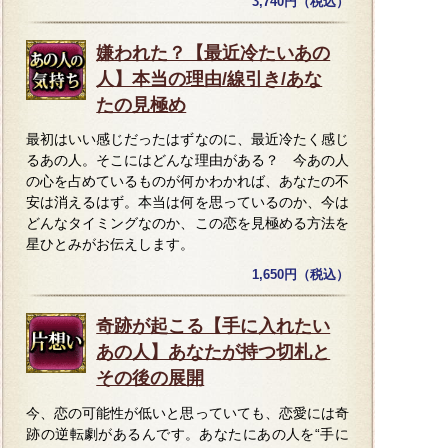
3,740円（税込）
嫌われた？【最近冷たいあの
人】本当の理由/線引き/あな
たの見極め
最初はいい感じだったはずなのに、最近冷たく感じ
るあの人。そこにはどんな理由がある？ 今あの人
の心を占めているものが何かわかれば、あなたの不
安は消えるはず。本当は何を思っているのか、今は
どんなタイミングなのか、この恋を見極める方法を
星ひとみがお伝えします。
1,650円（税込）
奇跡が起こる【手に入れたい
あの人】あなたが持つ切札と
その後の展開
今、恋の可能性が低いと思っていても、恋愛には奇
跡の逆転劇があるんです。あなたにあの人を“手に