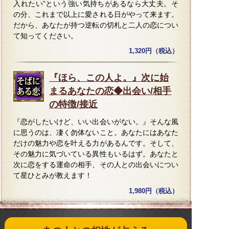
入れたい”という強い気持ちがあるなら大丈夫。そ
の分、これまで以上に愛される日がやって来ます。
だから、あなたが持つ逆転の切札と二人の恋につい
て知ってください。
1,320円（税込）
『ほら、この人よ。』次に始
まるあなたの恋◆出会い/相手
の特徴/接近
『恋がしたいけど、いい出会いがない。』そんな風
に思うのは、凄く勿体ないこと。あなたにはあなた
だけの魅力や恋を叶える力があるんです。そして、
その魅力に気づいている異性もいるはず。あなたと
次に恋をする運命の相手、その人との出会いについ
て星ひとみが教えます！
1,980円（税込）