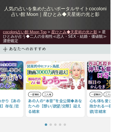
人気の占いを集めた占いポータルサイトcocoloni
占い館 Moon｜
星ひとみ◆天星術の光と影
cocoloni占い館 Moon Top
>
星ひとみ◆天星術の光と影
> 星
ひとみが占う◆二人の全相性≪恋人・SEX・結婚・価値観≫
濃密鑑定
あなたへのおすすめ
一部無料
二人用
一部無料
二人用
わかり【あの
あの人の“本音”を全公開◆あな
心も体も愛されたい“あ
】存在 /恋
たへの【想い/欲望/交際】迎え
抱かれる一夜”2人のH相
る結末
欲/恋結末