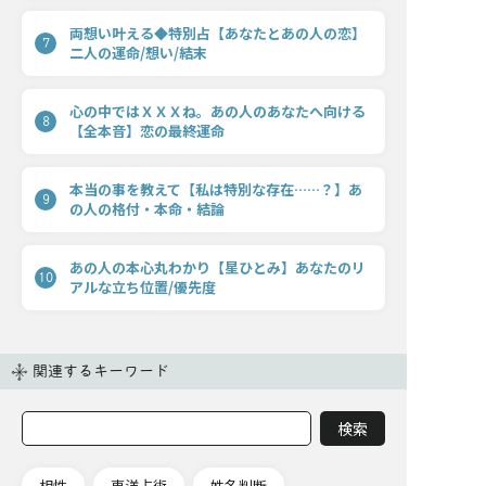
両想い叶える◆特別占【あなたとあの人の恋】
7
二人の運命/想い/結末
心の中ではＸＸＸね。あの人のあなたへ向ける
8
【全本音】恋の最終運命
本当の事を教えて【私は特別な存在……？】あ
9
の人の格付・本命・結論
あの人の本心丸わかり【星ひとみ】あなたのリ
10
アルな立ち位置/優先度
関連するキーワード
相性
東洋占術
姓名判断