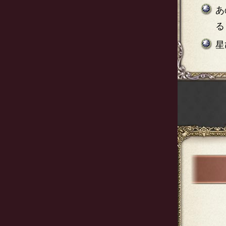
あ
る
星