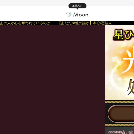
本格占い
あの人が心を奪われているのは……【あなたor他の誰か】本心/恋結末
cocoloni占い館 