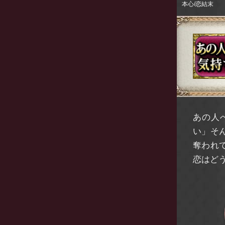
本心/恋結末
あの人
い」そ
奪われ
恋はど