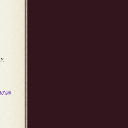
と
他の誰