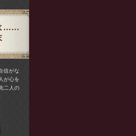
は……
末
自信がな
人が心を
先二人の