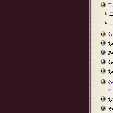
二
あ
あ
あ
あ
あ
あ
か
あ
そ