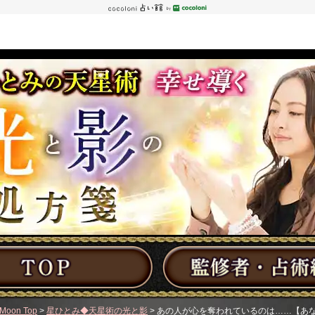
Moon Top
>
星ひとみ◆天星術の光と影
> あの人が心を奪われているのは……【あな