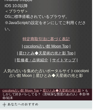
iOS 10.0以降
＜ブラウザ＞
OSに標準搭載されているブラウザ。
※JavaScriptの設定をオンにしてご利用くださ
い。
特定商取引法に基づく表記
|
cocoloni占い館 Moon Top
|
|
星ひとみ◆天星術の光と影
Top
|
|
監修者・占術紹介
|
サイトマップ
|
人気の占いを集めた占いポータルサイトcocoloni
占い館 Moon｜
星ひとみ◆天星術の光と影
cocoloni占い館 Moon Top
>
星ひとみ◆天星術の光と影
> も
しかして好きバレしてる？（意味深な態度のあの人）本音/本
命/結末
あなたへのおすすめ