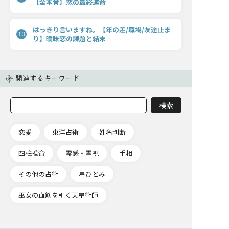
【全本音】恋の最終運命
はっきり言いますね。【年の差/職場/友達止ま
10
り】曖昧恋の課題と結末
関連するキーワード
恋愛
東洋占術
姓名判断
四柱推命
霊感・霊視
手相
その他の占術
星ひとみ
巫女の血筋を引く天星術師