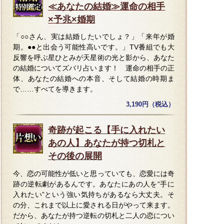
≪あなたの結婚≫運命の相手
×予兆×婚期
「○○さん、実は結婚したいでしょ？」「来年が婚
期。●●と出会う可能性高いです。」TV番組でも大
反響を呼ぶ星ひとみが天星術の光と影から、あなた
の結婚についてズバリ占います！ 運命の相手の正
体、あなたの結婚への本音、そして結婚の時期ま
で……すべてを導きます。
3,190円（税込）
奇跡が起こる【手に入れたい
あの人】あなたが持つ切札と
その後の展開
今、恋の可能性が低いと思っていても、恋愛には奇
跡の逆転劇があるんです。あなたにあの人を“手に
入れたい”という強い気持ちがあるなら大丈夫。そ
の分、これまで以上に愛される日がやって来ます。
だから、あなたが持つ逆転の切札と二人の恋につい