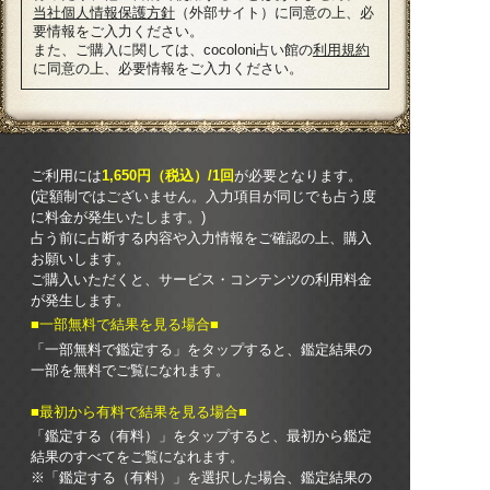
当社個人情報保護方針
（外部サイト）に同意の上、必
要情報をご入力ください。
また、ご購入に関しては、cocoloni占い館の
利用規約
に同意の上、必要情報をご入力ください。
ご利用には
1,650円（税込）/1回
が必要となります。
(定額制ではございません。入力項目が同じでも占う度
に料金が発生いたします。)
占う前に占断する内容や入力情報をご確認の上、購入
お願いします。
ご購入いただくと、サービス・コンテンツの利用料金
が発生します。
■一部無料で結果を見る場合■
「一部無料で鑑定する」を
タップ
すると、鑑定結果の
一部を無料でご覧になれます。
■最初から有料で結果を見る場合■
「鑑定する（有料）」を
タップ
すると、最初から鑑定
結果のすべてをご覧になれます。
※「鑑定する（有料）」を選択した場合、鑑定結果の