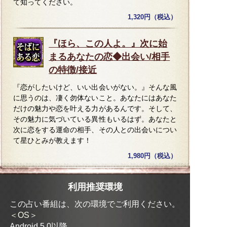
て知ってください。
1,320円（税込）
『ほら、この人よ。』次に始
まるあなたの恋◆出会い/相手
の特徴/接近
『恋がしたいけど、いい出会いがない。』そんな風
に思うのは、凄く勿体ないこと。あなたにはあなた
だけの魅力や恋を叶える力があるんです。そして、
その魅力に気づいている異性もいるはず。あなたと
次に恋をする運命の相手、その人との出会いについ
て星ひとみが教えます！
1,980円（税込）
利用推奨環境
この占い番組は、次の環境でご利用ください。
＜OS＞
Android 5.0以降