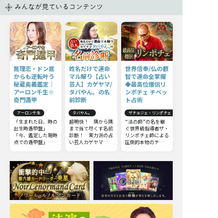
みんなが見ているコンテンツ
無理恋・ドン底
姓名だけで運命
世界信奉/仏の叡
からも逆転叶う
マル解り【占い
智で運命全掌握
秘蔵奥義鑑定｜
芸人】カゲヤマ/
◆最高位僧侶リ
アーロン千生※
タバやん。の名
ンポチェ チベッ
奇門遁甲
前診断
ト占術
アーロン千生
タバやん。
ザチョジェ・リンポチェ
「生まれた日、時の
超明快！ 隅から隅
“法の師”の名を継
出生時遁甲盤」
まで当て尽くす名前
ぐ世界級指導者ザ・
「今、鑑定した現時
診断！ 実力派の占
リンポチェ師による
点での遁甲盤」「恋
い芸人カゲヤマ・タ
圧倒的本物のチベッ
愛や仕事等の中期的
バやん。が、ズバス
ト占術。他の占いと
な流れを知る遁甲
バ言い当て詳細かつ
は一線を画すチベッ
盤」「人生の流れや
丁寧にお伝えしま
ト占術の極意をお伝
方向性の長期的な流
す。
えしましょう。
れを知る遁甲盤」
等、叶えたい願いに
対してどんなアプロ
ーチが最適なのか、
成就の最短ルートが
わかります。