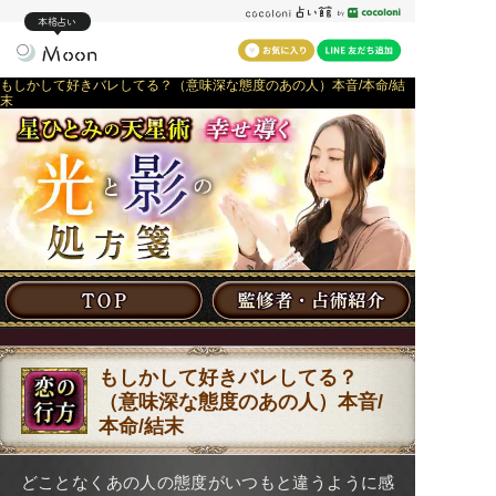
本格占い
もしかして好きバレしてる？（意味深な態度のあの人）本音/本命/結
末
もしかして好きバレしてる？
（意味深な態度のあの人）本音/
本命/結末
どことなくあの人の態度がいつもと違うように感