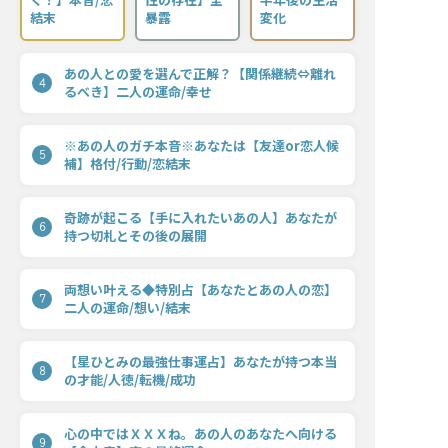
結末
暴露
変化
あの人との愛を選んで正解？【関係継続⇔離れ
4
るべき】二人の運命/幸せ
※あの人のガチ本音※あなたは【友達or恋人候
5
補】格付/行動/恋結末
奇跡が起こる【手に入れたいあの人】あなたが
6
持つ切札とその後の展開
両想い叶える◆特別占【あなたとあの人の恋】
7
二人の運命/想い/結末
【星ひとみの最強仕事運占】あなたが持つ本当
8
の才能/人徳/転機/成功
心の中ではＸＸＸね。あの人のあなたへ向ける
9