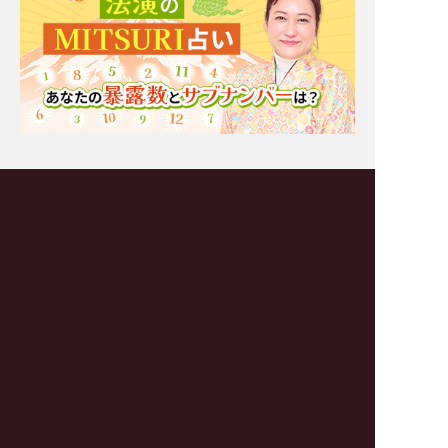
Moonの注目占い
一部無料
二人用
一部無料
二人用
もう我慢の限界。実はあ
厳しいことも言うけん
の人あなたと[距離を置
ね！【一定距離⇒進展ナ
きたいor付き合いたい]
シ】相手の本心/恋結論