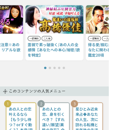
一部無料
二人用
一部無料
一人用
覧注意※あの
霊視で素っ破抜く/あの人の全
得る愛/掴む成功/人生転
、リアルな欲
感情【あなたへの本心/秘密/欲
なたに関わる全てを知る
を特定】
鑑定20項
このコンテンツの人気メニュー
1
2
3
あの人との恋
あの人との
星ひとみ近未
叶えるなら
恋、身を引く
来占◆あなた
【もう少し待
べき？【すれ
の人生、次に
つ？orすぐ動
違い/願望/異
訪れる転機と
く？】本音/恋
性の存在】全
半年後の生活