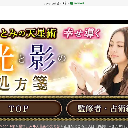
Moon Top
>
星ひとみ◆天星術の光と影
> 正直なところ二人は【両想い⇔まだ片想