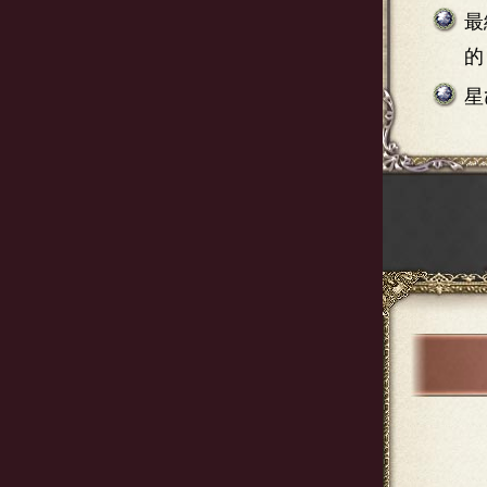
最
的
星