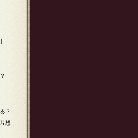
】
？
る？
片想