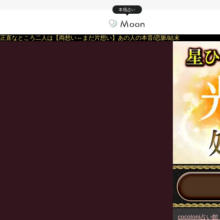
本格占い
正直なところ二人は【両想い⇔まだ片想い】あの人の本音/恋脈/結末
cocoloni占い館 