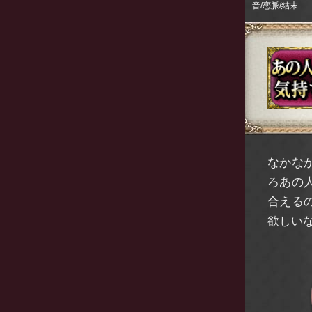
音/恋脈/結末
なかな
ろあの
合える
欲しい