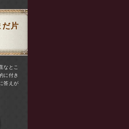
まだ片
直なとこ
的に付き
に答えが