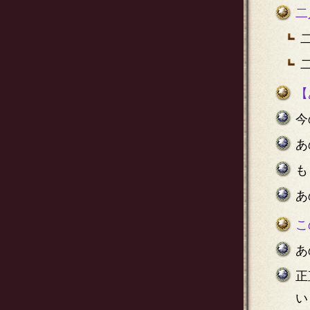
二
【
今
あ
も
あ
こ
あ
正
い