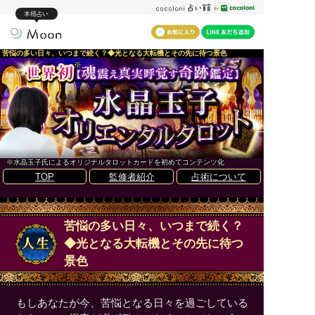
本格占い
苦悩の多い日々、いつまで続く？◆光となる大転機とその先に待つ景色
※
※水晶玉子氏によるオリジナルタロットカードを初めてコンテンツ化
TOP
監修者紹介
占術について
苦悩の多い日々、いつまで続く？
◆光となる大転機とその先に待つ
景色
もしあなたが今、苦悩となる日々を過ごしている