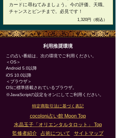
カードに尋ねてみましょう。今の評価、天職、
チャンスとピンチまで。必見です！
1,320円（税込）
利用推奨環境
この占い番組は、次の環境でご利用ください。
＜OS＞
Android 5.0以降
iOS 10.0以降
＜ブラウザ＞
OSに標準搭載されているブラウザ。
※JavaScriptの設定をオンにしてご利用ください。
特定商取引法に基づく表記
cocoloni占い館 Moon Top
水晶玉子「オリエンタルタロット」
Top
監修者紹介
占術について
サイトマップ