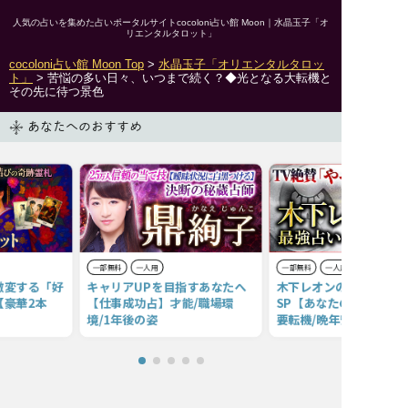
人気の占いを集めた占いポータルサイトcocoloni占い館 Moon｜
水晶玉子「オ
リエンタルタロット」
cocoloni占い館 Moon Top
>
水晶玉子「オリエンタルタロッ
ト」
> 苦悩の多い日々、いつまで続く？◆光となる大転機と
その先に待つ景色
あなたへのおすすめ
一部無料
一人用
一部無料
一人用
激変する「好
キャリアUPを目指すあなたへ
木下レオンの人生全網羅
【豪華2本
【仕事成功占】才能/職場環
SP【あなたの残りの人
境/1年後の姿
要転機/晩年安泰