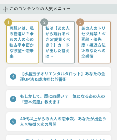
このコンテンツの人気メニュー
1
2
3
両想いは、私
私は【あの人
あの人のトリ
の勘違い？◆
から離れるべ
セツ解禁！≪
あの人の心の
きor愛貫くべ
素顔・優先
独占率◆密か
き？】カード
度・接近方法
な欲望〜恋未
が出した答え
≫あなたへの
来
は…
全感情
【水晶玉子オリエンタルタロット】あなたの金
4
運UP法＆成功掴む貯蓄術
もしかして、既に両想い？ 気になるあの人の
5
「恋本気度」教えます
40代以上からの大人の恋◆次、あなたが出会う
6
人×特徴×恋の展開