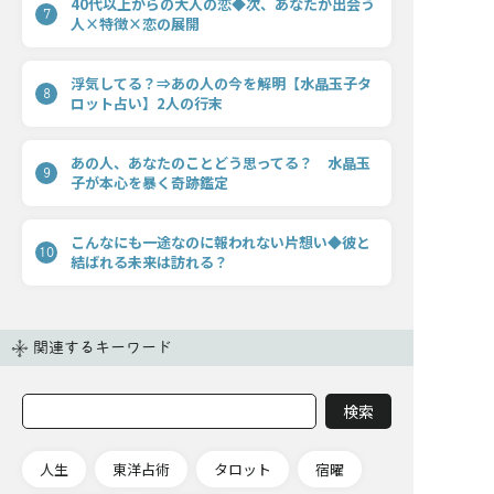
40代以上からの大人の恋◆次、あなたが出会う
7
人×特徴×恋の展開
浮気してる？⇒あの人の今を解明【水晶玉子タ
8
ロット占い】2人の行末
あの人、あなたのことどう思ってる？ 水晶玉
9
子が本心を暴く奇跡鑑定
こんなにも一途なのに報われない片想い◆彼と
10
結ばれる未来は訪れる？
関連するキーワード
人生
東洋占術
タロット
宿曜