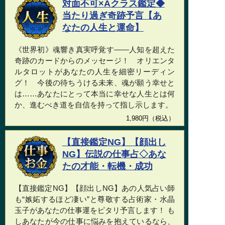
対面不可×Aクラス鑑定◆
当たり過ぎ奇跡予言【あ
なたの人生と運命】
《世界初》魂響き真実呼覚す――人知を超えた
奇跡のカードからのメッセージ！ オリエンタ
ルタロットがあなたの人生を細密リーディン
グ！ 今後の待ちうける未来、魂が願う幸せと
は……あなたにとって本当に幸せな人生とは何
か、進むべき道を自信を持って指し示します。
1,980円（税込）
【直接鑑定NG】【顔出し
NG】伝説の仕事占◇あな
たの才能・転機・成功
【直接鑑定NG】【顔出しNG】あの人気占い師
も“嫉妬するほど凄い”と尊敬する占術家・水晶
玉子があなたの仕事運をピタリ予言します！ も
しあなたが今の仕事に悩みを抱えているなら、