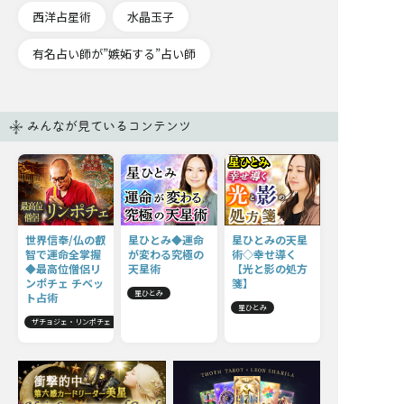
西洋占星術
水晶玉子
有名占い師が”嫉妬する”占い師
みんなが見ているコンテンツ
世界信奉/仏の叡
星ひとみ◆運命
星ひとみの天星
智で運命全掌握
が変わる究極の
術◇幸せ導く
◆最高位僧侶リ
天星術
【光と影の処方
ンポチェ チベッ
箋】
星ひとみ
ト占術
星ひとみ
ザチョジェ・リンポチェ