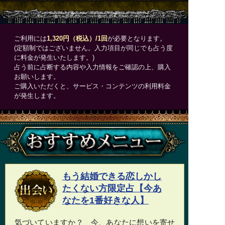
ご利用には
1,320円（税込）/1回
が必要となります。
(定額制ではございません。入力項目が同じでも占う度
に料金が発生いたします。)
占う前に占断する内容や入力情報をご確認の上、購入
お願いします。
ご購入いただくと、サービス・コンテンツの利用料金
が発生します。
もう結婚できる恋しかし
たくない方限定占【今あ
なたを1番好きな人】
気づいていますか？ 今、あなたに想いを寄せ