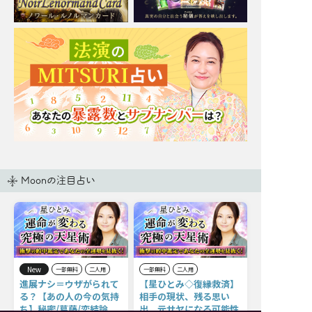
Moonの注目占い
New
一部無料
二人用
一部無料
二人用
進展ナシ＝ウザがられて
【星ひとみ◇復縁救済】
る？【あの人の今の気持
相手の現状、残る思い
ち】秘密/葛藤/恋結論
出、元サヤになる可能性