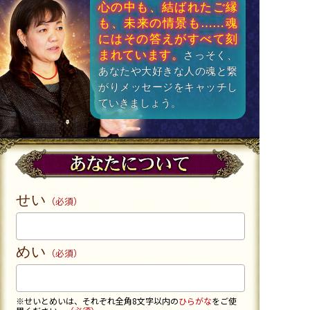
心の中も、結ばれたご縁
も、未来の情景も……魂
にはその答えがすべて刻
まれています。
さっそく、
あなたや大好きな人の魂と繋
がりメッセージをキャッチし
ていきましょう。
せい
（必須）
めい
（必須）
※せいとめいは、それぞれ全角8文字以内の
ひらがな
をご使