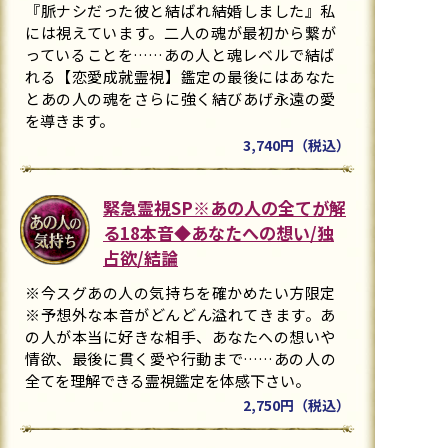
『脈ナシだった彼と結ばれ結婚しました』私
には視えています。二人の魂が最初から繋が
っていることを……あの人と魂レベルで結ば
れる【恋愛成就霊視】鑑定の最後にはあなた
とあの人の魂をさらに強く結びあげ永遠の愛
を導きます。
3,740円（税込）
緊急霊視SP※あの人の全てが解
る18本音◆あなたへの想い/独
占欲/結論
※今スグあの人の気持ちを確かめたい方限定
※予想外な本音がどんどん溢れてきます。あ
の人が本当に好きな相手、あなたへの想いや
情欲、最後に貫く愛や行動まで……あの人の
全てを理解できる霊視鑑定を体感下さい。
2,750円（税込）