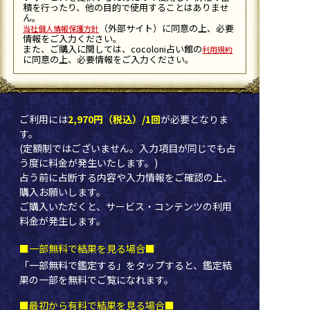
積を行ったり、他の目的で使用することはありませ
ん。
（外部サイト）に同意の上、必要
当社個人情報保護方針
情報をご入力ください。
また、ご購入に関しては、cocoloni占い館の
利用規約
に同意の上、必要情報をご入力ください。
ご利用には
2,970円（税込）/1回
が必要となりま
す。
(定額制ではございません。入力項目が同じでも占
う度に料金が発生いたします。)
占う前に占断する内容や入力情報をご確認の上、
購入お願いします。
ご購入いただくと、サービス・コンテンツの利用
料金が発生します。
■一部無料で結果を見る場合■
「一部無料で鑑定する」を
タップ
すると、鑑定結
果の一部を無料でご覧になれます。
■最初から有料で結果を見る場合■