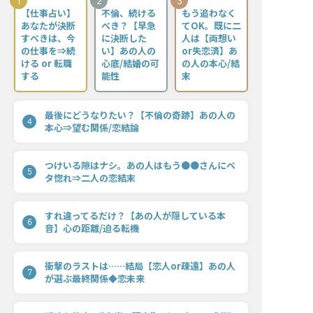
1
2
3
【仕事占い】
不倫、続ける
もう追わなく
あなたが決断
べき？【早急
てOK。既に二
すべきは、今
に決断した
人は【両想い
の仕事を⇒続
い】あの人の
or失恋済】あ
ける or 転職
心底/結婚の可
の人の本心/結
する
能性
末
最後にどうなりたい？【不倫の奇跡】あの人の
4
本心⇒望む関係/恋結論
つけいる隙はナシ。あの人はもう●●さんにベ
5
タ惚れ⇒二人の恋結末
すれ違ってるだけ？【あの人が隠している本
6
音】心の距離/迫る転機
衝撃のラストは……結局【恋人or疎遠】あの人
7
が選ぶ最終関係◆恋未来