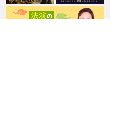
Moonの注目占い
New
一部無料
二人用
一部無料
二人用
あの人も本当に悩んでま
【脈アリだった恋】最近
す【あなたとの恋に対す
そっけないあの人が、今
る決心】告白⇒恋結末
夢中な異性/恋の結末