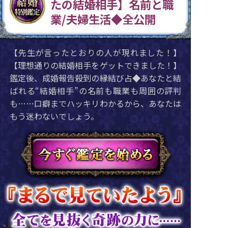
たの結婚相手】名前と職
業/夫婦生活◆全公開
【先生が言ったとおりの人が現れました！】
【理想通りの結婚相手をゲットできました！】
鑑定後、成婚報告殺到の縁結び占◆あなたと結
ばれる“結婚相手”の名前も職業も周囲の評判
も……口癖までハッキリわかるから、あなたは
もう迷わないでしょう。