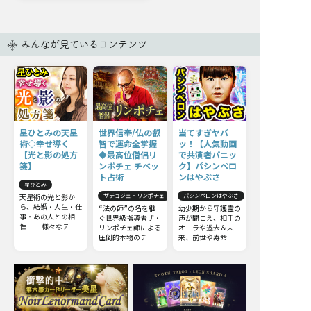
みんなが見ているコンテンツ
星ひとみの天星
世界信奉/仏の叡
当てすぎヤバ
術◇幸せ導く
智で運命全掌握
ッ！【人気動画
【光と影の処方
◆最高位僧侶リ
で共演者パニッ
箋】
ンポチェ チベッ
ク】パシンペロ
ト占術
ンはやぶさ
星ひとみ
天星術の光と影か
ザチョジェ・リンポチェ
パシンペロンはやぶさ
ら、結婚・人生・仕
“法の師”の名を継
幼少期から守護霊の
事・あの人との相
ぐ世界級指導者ザ・
声が聞こえ、相手の
性……様々なテー
リンポチェ師による
オーラや過去＆未
マから真実を導きま
圧倒的本物のチベッ
来、前世や寿命、体
す！ 今からでも遅
ト占術。他の占いと
の不調までもが視え
くはありません。さ
は一線を画すチベッ
るという能力を持
らに運命を切り開
ト占術の極意をお伝
つ、スピリチュアル
き、幸せな未来を手
えしましょう。
芸人・パシンペロン
に入れましょう。
はやぶさが登場！