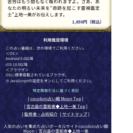
苦労はもう間もなく報われますよ。さあ、あ
なたの明るい未来を“奇跡を起こす霊視鑑定
士”上地一美がお伝えします。
1,650円（税込）
利用推奨環境
この占い番組は、次の環境でご利用ください。
＜OS＞
Android 5.0以降
iOS 10.0以降
＜ブラウザ＞
OSに標準搭載されているブラウザ。
※JavaScriptの設定をオンにしてご利用ください。
特定商取引法に基づく表記
|
cocoloni占い館 Moon Top
|
|
宮古島の霊能者◆上地一美
Top
|
|
監修者・占術紹介
|
サイトマップ
|
人気の占いを集めた占いポータルサイトcocoloni占い館
Moon｜
宮古島の霊能者◆上地一美