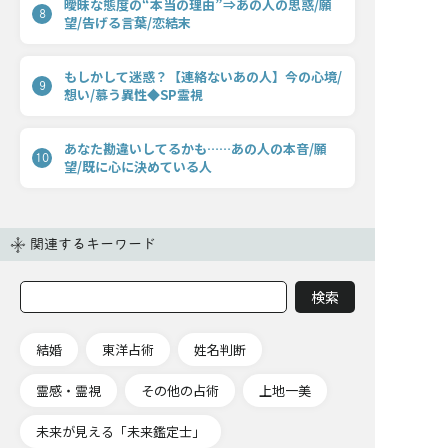
曖昧な態度の“本当の理由”⇒あの人の思惑/願
8
望/告げる言葉/恋結末
もしかして迷惑？【連絡ないあの人】今の心境/
9
想い/慕う異性◆SP霊視
あなた勘違いしてるかも……あの人の本音/願
10
望/既に心に決めている人
関連するキーワード
結婚
東洋占術
姓名判断
霊感・霊視
その他の占術
上地一美
未来が見える「未来鑑定士」