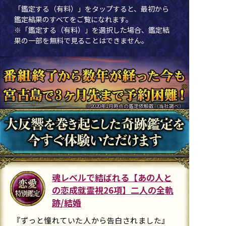
「鑑定する（有料）」を
タップ
すると、最初から
鑑定結果のすべてをご覧になれます。
※「鑑定する（有料）」を選択した場合、鑑定結
果の一部を無料で見ることはできません。
※
※2020年1月時点の鑑定依頼数（当社調べ）
魂レベルで結ばれる【あの人と
の恋成就霊視26項】二人の全軌
跡/結婚
『ずっと憧れていた人から告白されました』