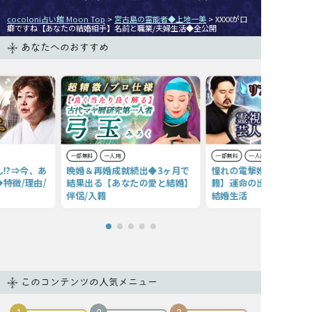
cocoloni占い館 Moon Top
>
宮古島の霊能者◆上地一美
> XXXXが口
癖ですね【あなたの結婚相手】名前と職業/夫婦生活◆全公開
あなたへのおすすめ
一部無料
一人用
一部無料
一人用
!?⇒今、あ
晩婚＆再婚成就続出◆3ヶ月で
憧れの電撃婚!?【即交際
特徴/理由/
結果出る【あなたの愛と結婚】
籍】運命の出会い〜交際
伴侶/入籍
結婚生活
このコンテンツの人気メニュー