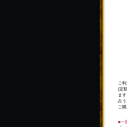
ご利
(定
ます
占う
ご購
■一