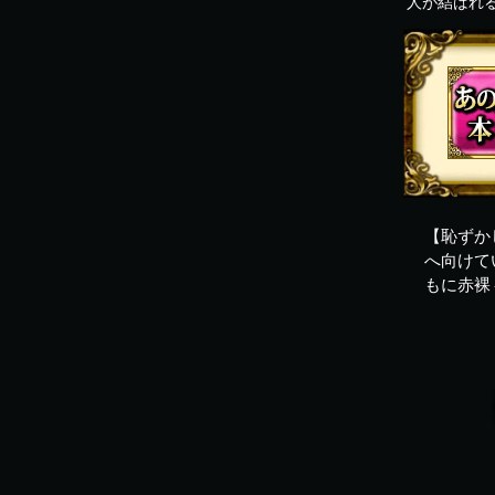
人が結ばれ
【恥ずか
へ向けて
もに赤裸