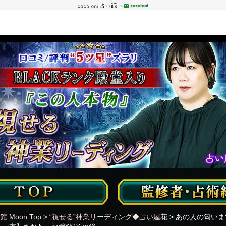
い館 Moon Top
>
“視せる”神業リーディング◆占い屋花
> あの人の匂いま