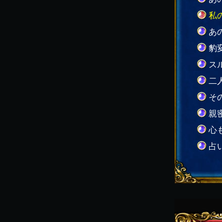
私
あ
豹
ス
二
そ
親
心
占