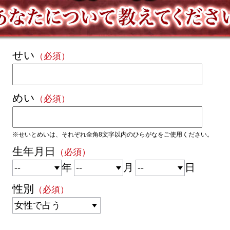
せい
（必須）
めい
（必須）
※せいとめいは、それぞれ全角8文字以内の
ひらがな
をご使用ください。
生年月日
（必須）
年
月
日
性別
（必須）