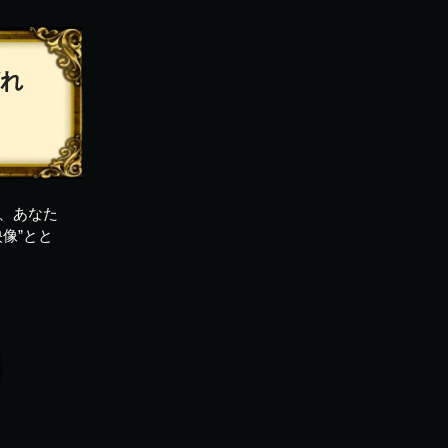
ばれ
、あなた
像”とと