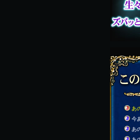
あ
今
あ
あ