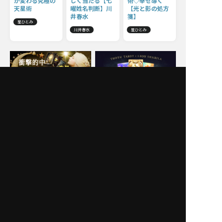
が変わる究極の
しく当たる【七
術◇幸せ導く
天星術
曜姓名判断】川
【光と影の処方
井春水
箋】
星ひとみ
川井春水
星ひとみ
Moonの注目占い