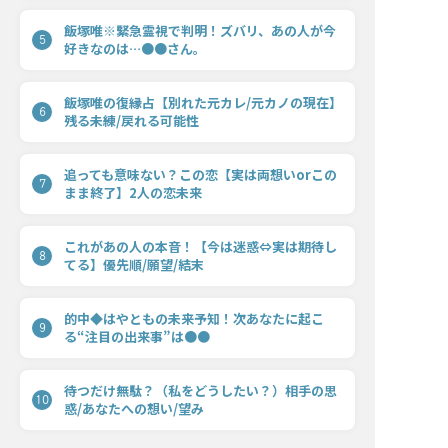
飯塚唯※緊急霊視で判明！ズバリ、あの人が今
5
好きなのは…●●さん。
飯塚唯の復縁占【別れた元カレ/元カノの現在】
6
残る未練/戻れる可能性
追っても意味ない？この恋【実は両想いorこの
7
まま終了】2人の恋未来
これがあの人の本音！【今は迷惑⇔実は期待し
8
てる】優先順/願望/結末
的中◆はやともの未来予知！次あなたに起こ
9
る“注目の出来事”は●●
待つだけ無駄？（私をどうしたい？）相手の思
10
惑/あなたへの想い/望み