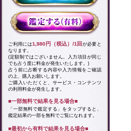
1,980円（税込）/1回
ご利用には
が必要と
なります。
(定額制ではございません。入力項目が同じ
でも占う度に料金が発生いたします。)
占う前に占断する内容や入力情報をご確認
の上、購入お願いします。
ご購入いただくと、サービス・コンテンツ
の利用料金が発生します。
■一部無料で結果を見る場合■
「一部無料で鑑定する」を
タップ
すると、
鑑定結果の一部を無料でご覧になれます。
■最初から有料で結果を見る場合■