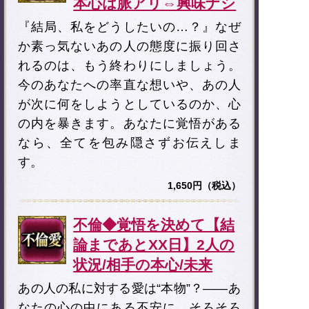
本心は脈アリ⇔興味ナシ
『結局、私をどうしたいの…？』なぜ
か素っ気ないあの人の態度に振り回さ
れるのは、もう終わりにしましょう。
今のあなたへの率直な想いや、あの人
が次に何をしようとしているのか、心
の内を暴きます。あなたに覚悟がある
なら、全てを包み隠さずお伝えしま
す。
1,650円（税込）
不倫◆覚悟を決めて【結
論まであとXX日】2人の
状況/相手の本心/未来
あの人の私に対する愛は“本物”？――あ
なたの心の中にある不安に、そろそろ