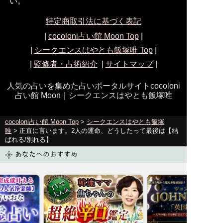
い。
特定商取引法に基づく表記
|
cocoloni占い館 Moon Top
|
|
シークエンスはやとも飯塚唯
Top
|
|
監修者・占術紹介
|
サイトマップ
|
人気の占いを集めた占いポータルサイトcocoloni
占い館 Moon｜
シークエンスはやとも飯塚唯
cocoloni占い館 Moon Top
>
シークエンスはやとも飯塚
唯
> 正直に言います。2人の運命、どうしたって最後は【結
ばれる/別れる】
あなたへのおすすめ