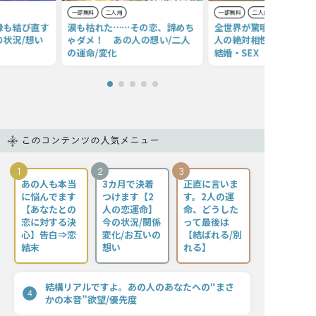
一部無料
二人用
一部無料
二人用
縁も結び直す
涙も枯れた……その恋、諦めち
全世界が驚嘆する的中力
状況/想い
ゃダメ！ あの人の想い/二人
人の絶対相性◆価値観・
の運命/変化
結婚・SEX
このコンテンツの人気メニュー
1
2
3
あの人も本当
3カ月で決着
正直に言いま
に悩んでます
つけます【2
す。2人の運
【あなたとの
人の恋運命】
命、どうした
恋に対する決
今の状況/関係
って最後は
心】告白⇒恋
変化/お互いの
【結ばれる/別
結末
想い
れる】
結構リアルですよ。あの人のあなたへの“まさ
4
かの本音”欲望/優先度