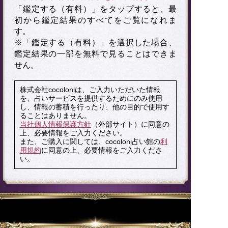
「鑑定する（有料）」を
タップ
すると、最
初から鑑定結果のすべてをご覧になれま
す。
※「鑑定する（有料）」を選択した場合、
鑑定結果の一部を無料で見ることはできま
せん。
株式会社cocoloniは、ご入力いただいた情報
を、占いサービスを提供するためにのみ使用
し、情報の蓄積を行ったり、他の目的で使用す
ることはありません。
当社個人情報保護方針
（外部サイト）に同意の
上、必要情報をご入力ください。
また、ご購入に関しては、cocoloni占い館の
利
用規約
に同意の上、必要情報をご入力くださ
い。