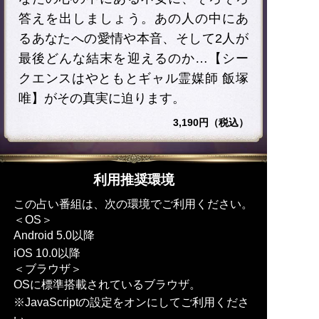
答えを出しましょう。あの人の中にあ
るあなたへの愛情や本音、そして2人が
最後どんな結末を迎えるのか…【シー
クエンスはやともとギャル霊媒師 飯塚
唯】がその真実に迫ります。
3,190円（税込）
利用推奨環境
この占い番組は、次の環境でご利用ください。
＜OS＞
Android 5.0以降
iOS 10.0以降
＜ブラウザ＞
OSに標準搭載されているブラウザ。
※JavaScriptの設定をオンにしてご利用くださ