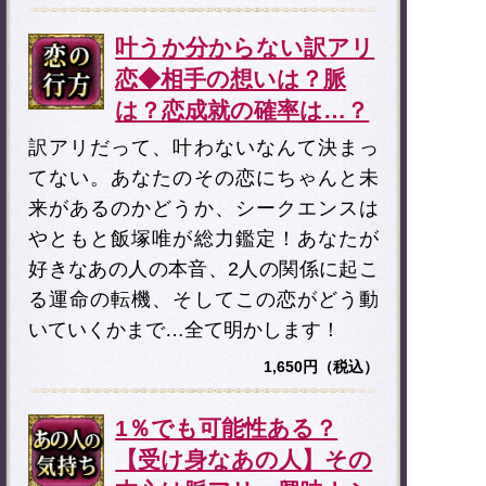
叶うか分からない訳アリ
恋◆相手の想いは？脈
は？恋成就の確率は…？
訳アリだって、叶わないなんて決まっ
てない。あなたのその恋にちゃんと未
来があるのかどうか、シークエンスは
やともと飯塚唯が総力鑑定！あなたが
好きなあの人の本音、2人の関係に起こ
る運命の転機、そしてこの恋がどう動
いていくかまで…全て明かします！
1,650円（税込）
1％でも可能性ある？
【受け身なあの人】その