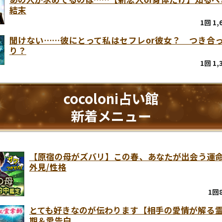
結末
1回 1
聞けない……彼にとって私はセフレor彼女？ つき合
り？
1回 1
cocoloni占い館
新着メニュー
【原宿の母がズバリ】この春、あなたが出会う運
外見/性格
1回
とても好きなのが伝わります【相手の愛情が解る
期＆愛告白