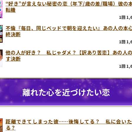
“好き”が言えない秘密の恋（年下/歳の差/職場）彼の本
転機
1回 1
不倫『毎日、同じベッドで朝を迎えたい』あの人の本心
終決断
1回 1
他の人が好き？ 私じゃダメ？【訳あり苦恋】あの人
す決断
1回 1
離れた心を近づけたい恋
距離できてしまった彼……後悔してる？ 私に会いた
る？