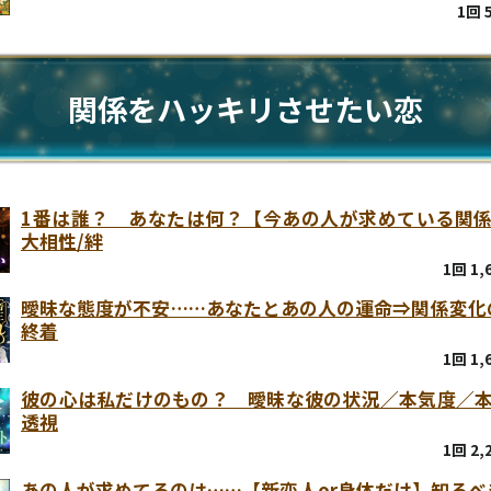
1回 
関係をハッキリさせたい恋
1番は誰？ あなたは何？【今あの人が求めている関係
大相性/絆
1回 1
曖昧な態度が不安……あなたとあの人の運命⇒関係変化
終着
1回 1
彼の心は私だけのもの？ 曖昧な彼の状況／本気度／
透視
1回 2
あの人が求めてるのは……【新恋人or身体だけ】知るべ