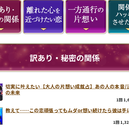
訳あり・秘密の関係
切実に叶えたい【大人の片想い成就占】あの人の本音/
の未来
1回 1
教えて……この恋頑張ってもムダor想い続けたら彼は手
1回 1,3