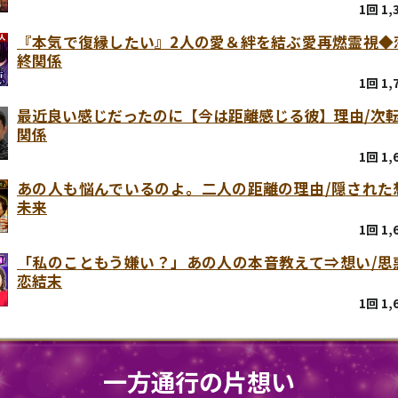
1回 1
『本気で復縁したい』2人の愛＆絆を結ぶ愛再燃霊視◆
終関係
1回 1
最近良い感じだったのに【今は距離感じる彼】理由/次
関係
1回 1
あの人も悩んでいるのよ。二人の距離の理由/隠された
未来
1回 1
「私のこともう嫌い？」あの人の本音教えて⇒想い/思
恋結末
1回 1
一方通行の片想い