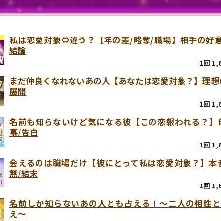
私は恋愛対象⇔違う？【年の差/略奪/職場】相手の好意
結論
1回 1
まだ仲良くなれないあの人【あなたは恋愛対象？】理想
展開
1回 1
名前も知らないけど気になる彼【この恋報われる？】
事/告白
1回 1
会えるのは職場だけ【彼にとって私は恋愛対象？】本
無/結末
1回 1
名前しか知らないあの人とも占える！〜二人の相性と
え〜