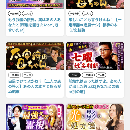
一部無料
二人用
一部無料
二人用
もう我慢の限界。実はあの人あ
厳しいことも言うけんね！【一
なたと[距離を置きたいor付き
定距離⇒進展ナシ】相手の本
合いたい]
心/恋結論
New
一部無料
二人用
一部無料
二人用
白黒つけてよかね？【二人の恋
前触れはあったはずよ。あの人
の答え】あの人の本音と揺るが
が出した答えは[あなたとの恋
ぬ結末
or別の道]