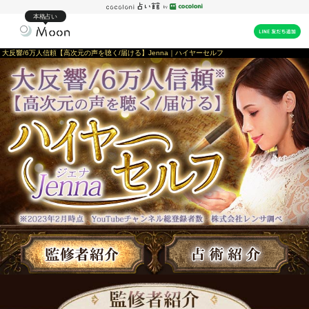
本格占い
大反響/6万人信頼【高次元の声を聴く/届ける】Jenna｜ハイヤーセルフ