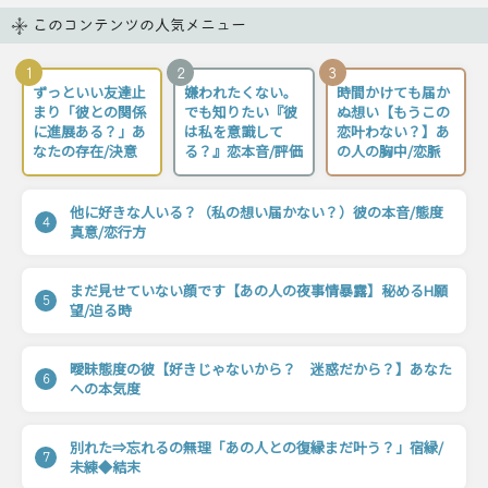
このコンテンツの人気メニュー
1
2
3
ずっといい友達止
嫌われたくない。
時間かけても届か
まり「彼との関係
でも知りたい『彼
ぬ想い【もうこの
に進展ある？」あ
は私を意識して
恋叶わない？】あ
なたの存在/決意
る？』恋本音/評価
の人の胸中/恋脈
他に好きな人いる？（私の想い届かない？）彼の本音/態度
4
真意/恋行方
まだ見せていない顔です【あの人の夜事情暴露】秘めるH願
5
望/迫る時
曖昧態度の彼【好きじゃないから？ 迷惑だから？】あなた
6
への本気度
別れた⇒忘れるの無理「あの人との復縁まだ叶う？」宿縁/
7
未練◆結末