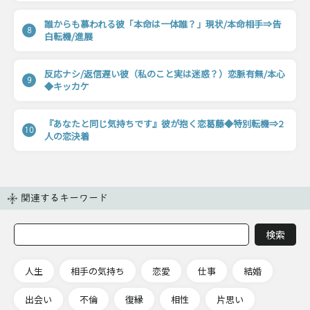
誰からも慕われる彼「本命は一体誰？」現状/本命相手⇒告
8
白転機/進展
反応ナシ/返信遅い彼（私のこと実は迷惑？）恋脈有無/本心
9
◆キッカケ
『あなたと同じ気持ちです』彼が抱く恋葛藤◆特別転機⇒2
10
人の恋決着
関連するキーワード
人生
相手の気持ち
恋愛
仕事
結婚
出会い
不倫
復縁
相性
片思い