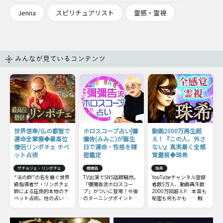
Jenna
スピリチュアリスト
霊感・霊視
みんなが見ているコンテンツ
世界信奉/仏の叡智で
ホロスコープ占い|彌
動画2000万再生超
運命全掌握◆最高位
彌告(みみこ)が誕生
え！『この人、外さ
僧侶リンポチェ チベ
日で運命・性格を精
ない』真実暴く全感
ット占術
密鑑定
覚霊視◆珠希
ザチョジェ・リンポチェ
彌彌告
珠希
“法の師”の名を継ぐ世界
TV出演でSNS話題騒然。
YouTubeチャンネル登録
級指導者ザ・リンポチェ
「彌彌告流ホロスコー
者数5万人、動画再生数
師による圧倒的本物のチ
プ」がついに登場！今後
2000万回超え!! 本音も
ベット占術。他の占いと
のターニングポイントと
秘密も何もかも……触れ
は一線を画すチベット占
なる【時期】【出来ご
てはいけない部分までズ
術の極意をお伝えしまし
と】から、気になる人や
バッと暴いてしまう全感
ょう。
その相性についても深掘
覚霊視をご体感下さい。