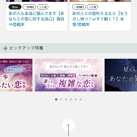
New
一部無料
二人用
一部無料
二人用
あの人も本当に悩んでます【あ
あの人との恋叶えるなら【もう
なたとの恋に対する決心】告白
少し待つ？orすぐ動く？】本
⇒恋結末
音/恋結末
ピックアップ特集