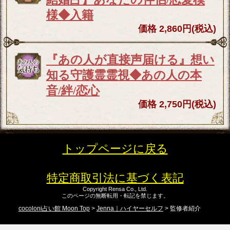
様◆入籍
価格 2,860円(税込)
『あの人が直接声届ける』想い
知る守護霊霊視◆あの人の本
音/絆/恋心
価格 2,750円(税込)
トップページに戻る
特定商取引法に基づく表記
Copyright Rensa Co., Ltd.
このページの無断転用・転記を禁じます。
cocoloni占い館 Moon Top
>
Jenna｜ハイヤーセルフ
> 監修者紹介