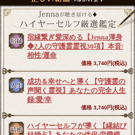
宿縁繋ぎ愛深める【Jenna渾身
◆2人の守護霊霊視30項】本音/
相性/運命
価格 3,740円(税込)
成功＆幸せへと導く【守護霊の
声聞く霊視】あなたの完全人生
録/愛/幸
価格 3,740円(税込)
ハイヤーセルフが導く【縁結び
結婚占】あなたの伴侶/恋愛模