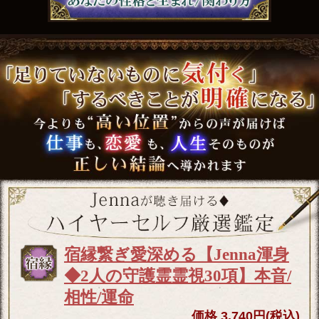
宿縁繋ぎ愛深める【Jenna渾身
◆2人の守護霊霊視30項】本音/
相性/運命
価格 3,740円(税込)