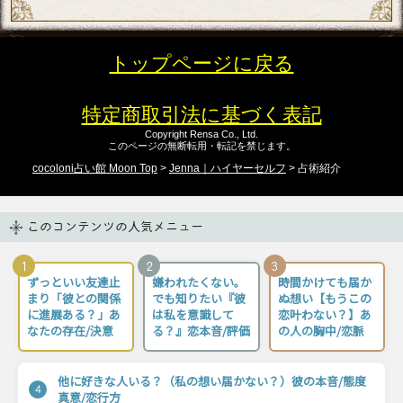
トップページに戻る
特定商取引法に基づく表記
Copyright Rensa Co., Ltd.
このページの無断転用・転記を禁じます。
cocoloni占い館 Moon Top
>
Jenna｜ハイヤーセルフ
> 占術紹介
このコンテンツの人気メニュー
1
2
3
ずっといい友達止
嫌われたくない。
時間かけても届か
まり「彼との関係
でも知りたい『彼
ぬ想い【もうこの
に進展ある？」あ
は私を意識して
恋叶わない？】あ
なたの存在/決意
る？』恋本音/評価
の人の胸中/恋脈
他に好きな人いる？（私の想い届かない？）彼の本音/態度
4
真意/恋行方