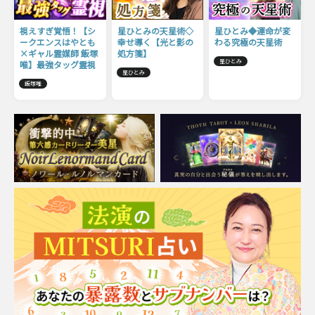
視えすぎ覚悟！【シ
星ひとみの天星術◇
星ひとみ◆運命が変
ークエンスはやとも
幸せ導く【光と影の
わる究極の天星術
×ギャル霊媒師 飯塚
処方箋】
星ひとみ
唯】最強タッグ霊視
星ひとみ
飯塚唯