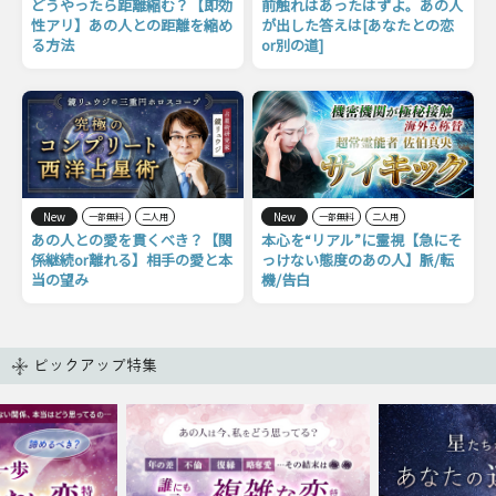
どうやったら距離縮む？【即効
前触れはあったはずよ。あの人
性アリ】あの人との距離を縮め
が出した答えは[あなたとの恋
る方法
or別の道]
New
New
一部無料
二人用
一部無料
二人用
あの人との愛を貫くべき？【関
本心を“リアル”に霊視【急にそ
係継続or離れる】相手の愛と本
っけない態度のあの人】脈/転
当の望み
機/告白
ピックアップ特集