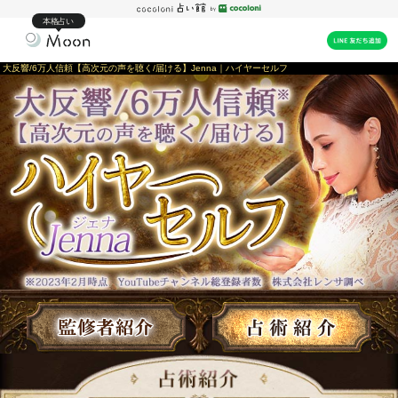
本格占い
大反響/6万人信頼【高次元の声を聴く/届ける】Jenna｜ハイヤーセルフ