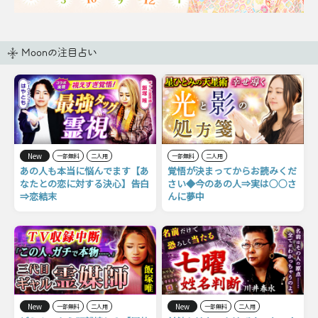
Moonの注目占い
New
一部無料
二人用
一部無料
二人用
あの人も本当に悩んでます【あ
覚悟が決まってからお読みくだ
なたとの恋に対する決心】告白
さい◆今のあの人⇒実は○○さ
⇒恋結末
んに夢中
New
New
一部無料
二人用
一部無料
二人用