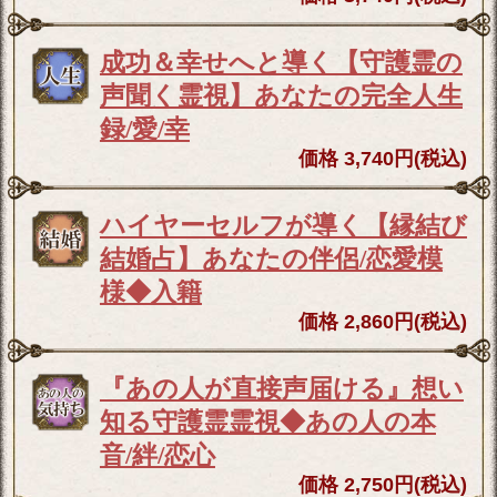
成功＆幸せへと導く【守護霊の
声聞く霊視】あなたの完全人生
録/愛/幸
価格 3,740円(税込)
ハイヤーセルフが導く【縁結び
結婚占】あなたの伴侶/恋愛模
様◆入籍
価格 2,860円(税込)
『あの人が直接声届ける』想い
知る守護霊霊視◆あの人の本
音/絆/恋心
価格 2,750円(税込)