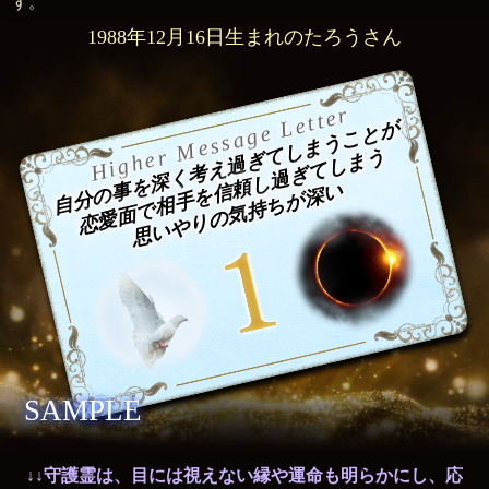
す。
1988年12月16日生まれのたろうさん
Higher Message Letter
自分の事を深く考え過ぎてしまうことが
恋愛面で相手を信頼し過ぎてしまう
思いやりの気持ちが深い
SAMPLE
↓↓守護霊は、目には視えない縁や運命も明らかにし、応