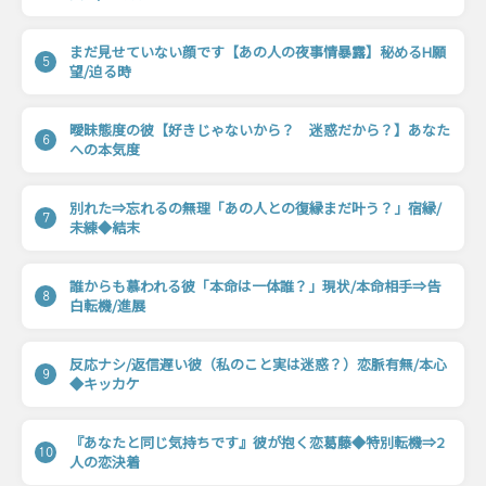
まだ見せていない顔です【あの人の夜事情暴露】秘めるH願
5
望/迫る時
曖昧態度の彼【好きじゃないから？ 迷惑だから？】あなた
6
への本気度
別れた⇒忘れるの無理「あの人との復縁まだ叶う？」宿縁/
7
未練◆結末
誰からも慕われる彼「本命は一体誰？」現状/本命相手⇒告
8
白転機/進展
反応ナシ/返信遅い彼（私のこと実は迷惑？）恋脈有無/本心
9
◆キッカケ
『あなたと同じ気持ちです』彼が抱く恋葛藤◆特別転機⇒2
10
人の恋決着