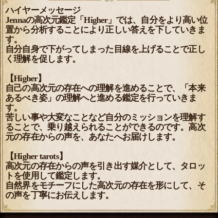
ハイヤーメッセージ
Jennaの高次元鑑定「Higher」では、自分をより高い位
置から分析することにより正しい答えを下していきま
す。
自分自身で下がってしまった目線を上げることで正し
く理解を促します。
【Higher】
自己の高次元の存在への理解を進めることで、「本来
あるべき姿」の理解へと進める鑑定を行っていきま
す。
苦しい事や大変なことなど自分のミッションを理解す
ることで、乗り越えられることができるのです。高次
元の存在からの声を、あなたへお届けします。
【Higher tarots】
高次元の存在からの声を引き出す媒介として、タロッ
トを使用して鑑定します。
自然界をモチーフにした高次元の存在を形にして、そ
の声を丁寧にお伝えします。