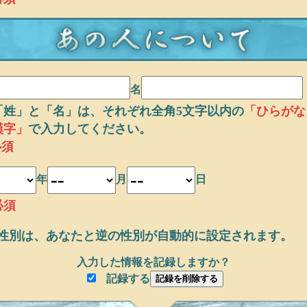
名
「姓」と「名」は、それぞれ全角5文字以内の
「ひらがな
漢字」
で入力してください。
必須
年
月
日
必須
性別は、あなたと逆の性別が自動的に設定されます。
入力した情報を記録しますか？
記録する
記録を削除する