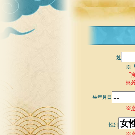
姓
※
「
※
生年月日
※
性別
※