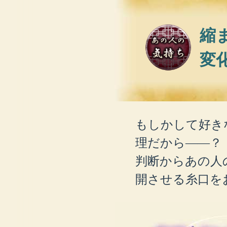
縮
変
もしかして好き
理だから――？
判断からあの人
開させる糸口を