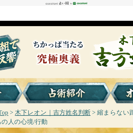
Top
>
木下レオン｜吉方姓名判断
> 縮まらない
の人の心境/行動