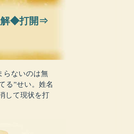
誤解◆打開⇒
まらないのは無
てる”せい。姓名
消して現状を打