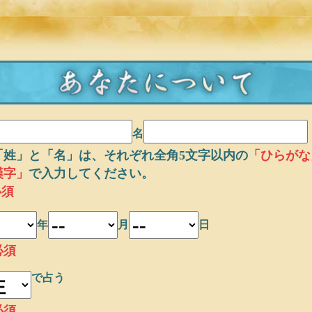
名
「姓」と「名」は、それぞれ全角5文字以内の
「ひらがな
漢字」
で入力してください。
必須
年
月
日
必須
で占う
必須