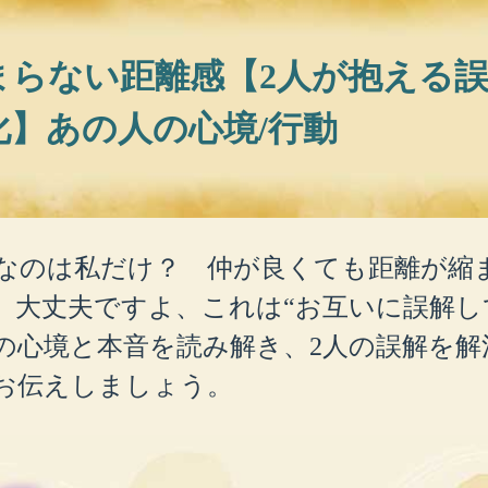
まらない距離感【2人が抱える
化】あの人の心境/行動
なのは私だけ？ 仲が良くても距離が縮
 大丈夫ですよ、これは“お互いに誤解し
の心境と本音を読み解き、2人の誤解を解
お伝えしましょう。