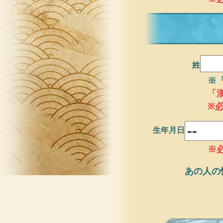
姓
※
「
※
生年月日
※
あの人の