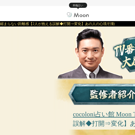
本格占い
縮まらない距離感【2人が抱える誤解◆打開⇒変化】あの人の心境/行動
cocoloni占い館 Moon 
誤解◆打開⇒変化】あ