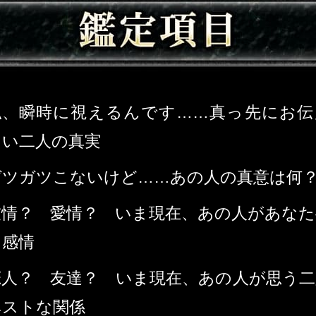
私、瞬時に視えるんです……真っ先にお伝
たい二人の真実
ガツガツこないけど……あの人の真意は何
友情？ 愛情？ いま現在、あの人があなた
く感情
恋人？ 友達？ いま現在、あの人が思う二
ベストな関係