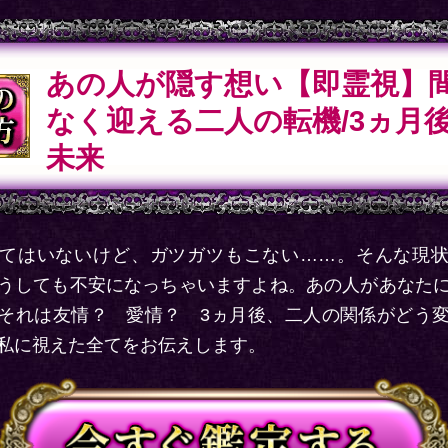
あの人が隠す想い【即霊視】
なく迎える二人の転機/3ヵ月
未来
てはいないけど、ガツガツもこない……。そんな現
うしても不安になっちゃいますよね。あの人があなた
それは友情？ 愛情？ 3ヵ月後、二人の関係がどう
私に視えた全てをお伝えします。