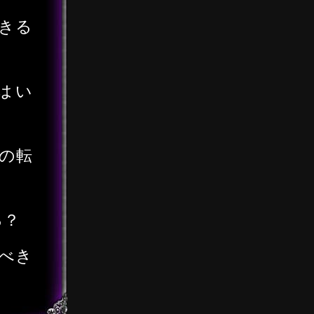
きる
はい
の転
る？
べき