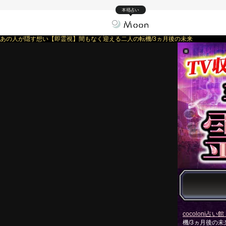
本格占い
あの人が隠す想い【即霊視】間もなく迎える二人の転機/3ヵ月後の未来
※
cocoloni占い館 
機/3ヵ月後の未