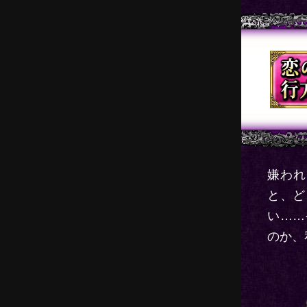
嫌われ
と、ど
い……
のか、