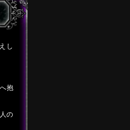
えし
？
へ抱
人の