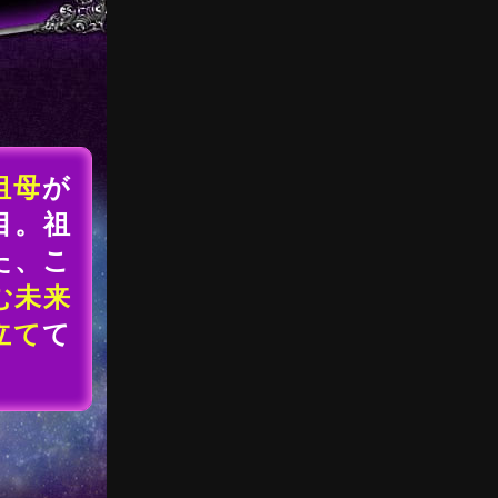
祖母
が
目。祖
た、こ
む未来
立て
て