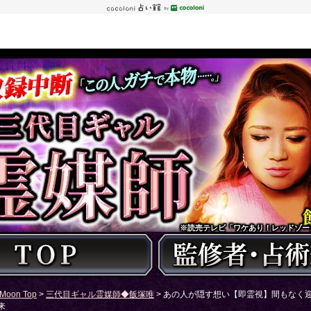
※読売テレビ「ワケあり！レッドゾーン
Moon Top
>
三代目ギャル霊媒師◆飯塚唯
> あの人が隠す想い【即霊視】間もなく
来