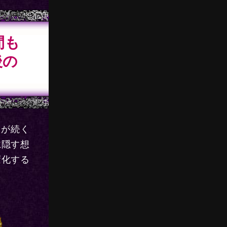
間も
後の
状が続く
に隠す想
変化する