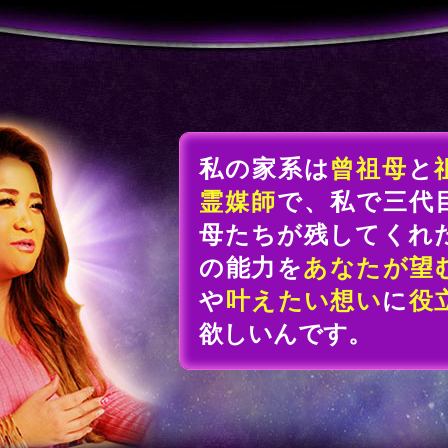
私の家系は
曾祖母
と
霊媒師
で、私で三代
母たちが残してくれ
の能力を
あなたが望
や
叶えたい想い
に
役
欲しいんです。