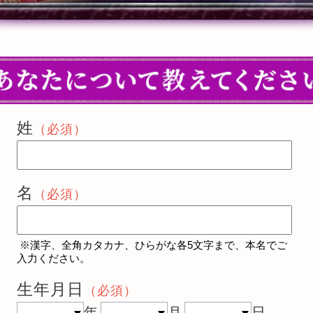
姓
（必須）
名
（必須）
※漢字、全角カタカナ、ひらがな各5文字まで、本名でご
入力ください。
生年月日
（必須）
年
月
日