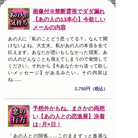
画像付※禁断霊視でダダ漏れ
【あの人の13本心】今欲しい
メールの内容
あの人に「私のことどう思ってる？」なんて聞
けないよね。大丈夫、私があの人の本音を全て
伝えます。あなたが思いもしなかった現実、あ
の人のどんなことも視えてしまうので覚悟して
ください。それから【今あなたから送って欲し
いメッセージ】があるみたい。その内容は
ね……
2,750円（税込）
予想外かもね。まさかの両想
い【あの人との恋進展】決着
は○月×日！
「あの人との関係……このままずっと進展な