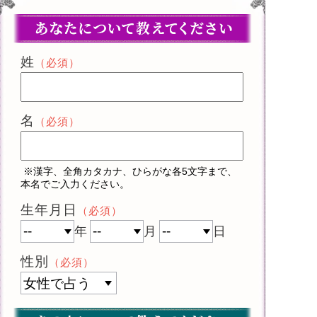
姓
（必須）
名
（必須）
※漢字、全角カタカナ、ひらがな各5文字まで、
本名でご入力ください。
生年月日
（必須）
年
月
日
性別
（必須）