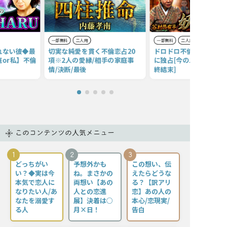
一部無料
二人用
一部無料
二人用
れない彼◆最
切実な純愛を貫く不倫恋占20
ドロドロ不倫救済◆あの
or私】不倫
項※2人の愛縁/相手の家庭事
に独占[今の二人の状況/
情/決断/最後
終結末]
このコンテンツの人気メニュー
1
2
3
どっちがい
予想外かも
この想い、伝
い？◆実は今
ね。まさかの
えたらどうな
本気で恋人に
両想い【あの
る？【訳アリ
なりたい人/あ
人との恋進
恋】あの人の
なたを溺愛す
展】決着は○
本心/恋現実/
る人
月×日！
告白