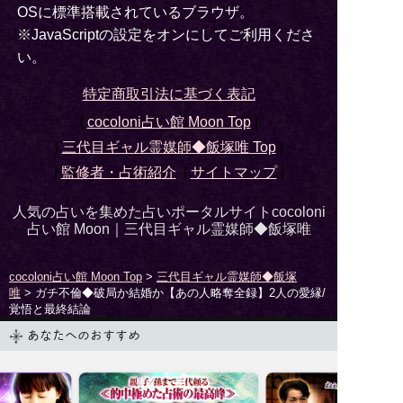
OSに標準搭載されているブラウザ。
※JavaScriptの設定をオンにしてご利用くださ
い。
特定商取引法に基づく表記
|
cocoloni占い館 Moon Top
|
|
三代目ギャル霊媒師◆飯塚唯
Top
|
|
監修者・占術紹介
|
サイトマップ
|
人気の占いを集めた占いポータルサイトcocoloni
占い館 Moon｜
三代目ギャル霊媒師◆飯塚唯
cocoloni占い館 Moon Top
>
三代目ギャル霊媒師◆飯塚
唯
> ガチ不倫◆破局か結婚か【あの人略奪全録】2人の愛縁/
覚悟と最終結論
あなたへのおすすめ