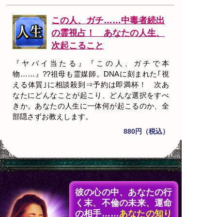
この人、ガチ……中毒者続出
の霊視占！ あなたの人生、
次起こること
『ヤバイ当たる』『この人、ガチで本
物……』??祖母も霊媒師。DNAに刻まれた｢視
える体質｣に相談殺到⇒予約は即満杯！ 次あ
なたにどんなことが起こり、どんな選択をすべ
きか。あなたの人生に一体何が起こるのか、全
部隠さずお教えします。
880円（税込）
彼の心の中、あなたの行
く末、不倫の未来、運命
の相手……
あなたの知り