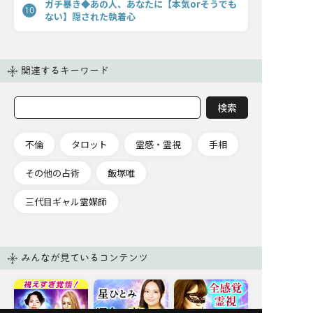
ガチ暴き◆あの人、あなたに【本気orそうでも
10
ない】隠された執着心
関連するキーワード
不倫
タロット
霊感・霊視
手相
その他の占術
飯塚唯
三代目ギャル霊媒師
みんなが見ているコンテンツ