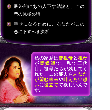
最終的にあの人下す結論と、この
恋の見極め時
幸せになるために、あなたがこの
恋に下すべき決断
私の家系は
曾祖母
と
祖母
が
霊媒師
で、私で三代
目。祖母たちが残してく
れた、この能力を
あなた
が望む未来
や
叶えたい想
い
に
役立て
て欲しいんで
す。