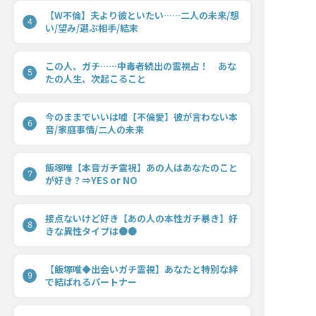
【W不倫】夫より彼といたい……二人の未来/想
4
い/望み/選ぶ相手/結末
この人、ガチ……中毒者続出の霊視占！ あな
5
たの人生、次起こること
今のままでいいは嘘【不倫愛】彼が言わない本
6
音/家庭事情/二人の未来
飯塚唯【本音ガチ霊視】あの人はあなたのこと
7
が好き？⇒YES or NO
接点ないけど好き【あの人の本性ガチ暴き】好
8
きな異性タイプは●●
【飯塚唯◆出会いガチ霊視】あなたと特別な絆
9
で結ばれるパートナー