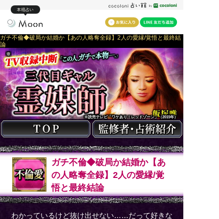
本格占い
ガチ不倫◆破局か結婚か【あの人略奪全録】2人の愛縁/覚悟と最終結
論
※
※読売テレビ「ワケあり！レッドゾーン」（2015年）
ガチ不倫◆破局か結婚か【あ
の人略奪全録】2人の愛縁/覚
悟と最終結論
わかっているけど抜け出せない……だって好きな