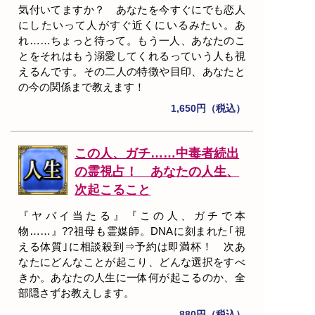
気付いてますか？ あなたを今すぐにでも恋人
にしたいって人がすぐ近くにいるみたい。あ
れ……ちょっと待って。もう一人、あなたのこ
とをそれはもう溺愛してくれるっていう人も視
えるんです。その二人の特徴や目印、あなたと
の今の関係まで教えます！
1,650円（税込）
この人、ガチ……中毒者続出
の霊視占！ あなたの人生、
次起こること
『ヤバイ当たる』『この人、ガチで本
物……』??祖母も霊媒師。DNAに刻まれた｢視
える体質｣に相談殺到⇒予約は即満杯！ 次あ
なたにどんなことが起こり、どんな選択をすべ
きか。あなたの人生に一体何が起こるのか、全
部隠さずお教えします。
880円（税込）