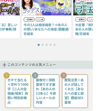
一部無料
二人用
一部無料
二人用
てる】苦しい
今の2人は相思相愛？⇒あの人
大反響『気持ちを1つに
SP◆脈/諦
の想い/あなたへの秘密/距離感/
あの人の想い22項◆本心
恋結末
機/恋結末
このコンテンツの人気メニュー
1
2
3
ガチで当たる
画像付※禁断
閲覧注意※あ
×恋叶う7000
霊視でダダ漏
の人が話して
字【二人の全
れ【あの人の
くれた【あな
宿縁/結末】両
13本心】今欲
たへの愛と欲
想い特別祈祷
しいメールの
望】極秘SEX
占
内容
霊視