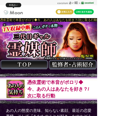
本格占い
憑依霊術で本音がポロリ◆今、あの人はあなたを好き？/次に取る行動
※
※読売テレビ「ワケあり！レッドゾーン」（2015年）
憑依霊術で本音がポロリ◆
今、あの人はあなたを好き？/
次に取る行動
あの人の態度の意味、知らない素顔、最近の恋愛