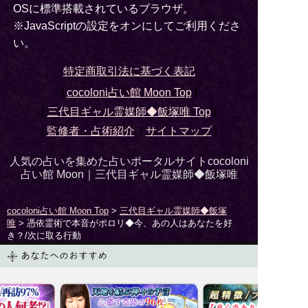
OSに標準搭載されているブラウザ。
※JavaScriptの設定をオンにしてご利用くださ
い。
特定商取引法に基づく表記
|
cocoloni占い館 Moon Top
|
|
三代目ギャル霊媒師◆飯塚唯
Top
|
|
監修者・占術紹介
|
サイトマップ
|
人気の占いを集めた占いポータルサイトcocoloni
占い館 Moon｜
三代目ギャル霊媒師◆飯塚唯
cocoloni占い館 Moon Top
>
三代目ギャル霊媒師◆飯塚
唯
> 憑依霊術で本音がポロリ◆今、あの人はあなたを好
き？/次に取る行動
あなたへのおすすめ