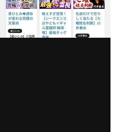
星ひとみ◆運命
視えすぎ覚悟！
名前だけで恐ろ
が変わる究極の
【シークエンス
しく当たる【七
天星術
はやとも×ギャ
曜姓名判断】川
ル霊媒師 飯塚
井春水
星ひとみ
唯】最強タッグ
【星ひとみ】が話題
川井春水
霊視
沸騰の運命鑑定で、
圧倒的信頼＆実力の
あなたの悩みを解決
的中占！ FBIへ捜
飯塚唯
へと導きます！
査協力⇒事件解決、
YouTube界に旋風！
100万人が頼った川
心霊系の鑑定依頼殺
井春水の【七曜姓名
到！視える界の2大
判断】をあなたも体
スター、【シークエ
感！
ンスはやとも】
×【ギャル霊媒師
飯塚唯】最強タッグ
によるW視点のコラ
ボ霊視鑑定をリアル
に再現！