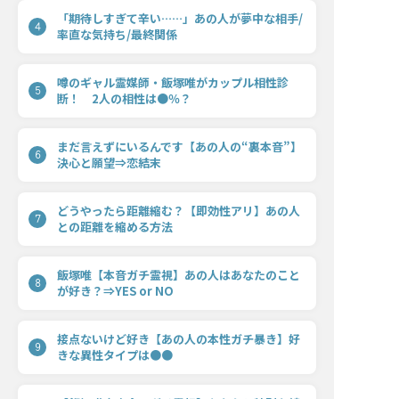
「期待しすぎて辛い……」あの人が夢中な相手/
4
率直な気持ち/最終関係
噂のギャル霊媒師・飯塚唯がカップル相性診
5
断！ 2人の相性は●％？
まだ言えずにいるんです【あの人の“裏本音”】
6
決心と願望⇒恋結末
どうやったら距離縮む？【即効性アリ】あの人
7
との距離を縮める方法
飯塚唯【本音ガチ霊視】あの人はあなたのこと
8
が好き？⇒YES or NO
接点ないけど好き【あの人の本性ガチ暴き】好
9
きな異性タイプは●●