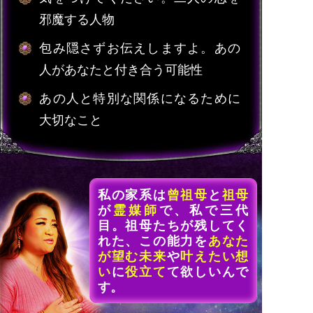
邪魔する人物
包み隠さずお伝えしますよ。あの
人があなたと付き合う可能性
あの人と特別な関係になるために
大切なこと
私の家系は
曾祖母
と
祖母
が
霊媒師
で、私で三代
目。祖母たちが残してく
れた、この能力を
あなた
が望む未来
や
叶えたい想
い
に
役立て
て欲しいんで
す。