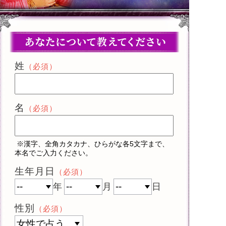
姓
（必須）
名
（必須）
※漢字、全角カタカナ、ひらがな各5文字まで、
本名でご入力ください。
生年月日
（必須）
年
月
日
性別
（必須）