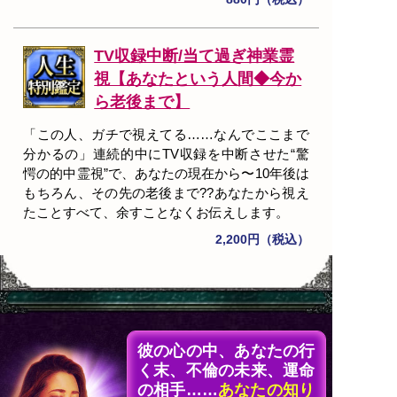
TV収録中断/当て過ぎ神業霊
視【あなたという人間◆今か
ら老後まで】
「この人、ガチで視えてる……なんでここまで
分かるの」連続的中にTV収録を中断させた“驚
愕の的中霊視”で、あなたの現在から〜10年後は
もちろん、その先の老後まで??あなたから視え
たことすべて、余すことなくお伝えします。
2,200円（税込）
彼の心の中、あなたの行
く末、不倫の未来、運命
の相手……
あなたの知り