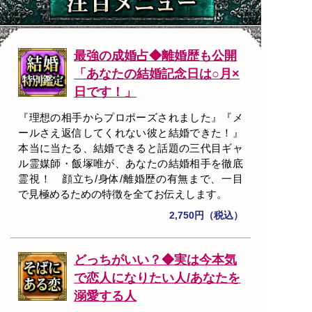
最強の成婚占◆離婚歴も公開
「あなたの結婚記念日は○月×
日です！」
『理想の相手からプロポーズされました』『メ
ールさえ返信してくれない彼と結婚できた！』
本当に当たる、結婚できると話題の三代目ギャ
ル霊媒師・飯塚唯が、あなたの結婚相手を徹底
霊視！ 顔立ち/身体/離婚歴の有無まで、一目
で見極めるための特徴を全てお伝えします。
2,750円（税込）
どっちがいい？◆実は今本気
で恋人になりたい人/あなたを
溺愛する人