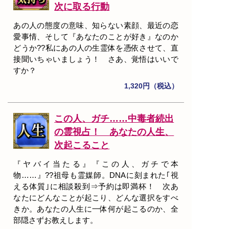
次に取る行動
あの人の態度の意味、知らない素顔、最近の恋
愛事情、そして『あなたのことが好き』なのか
どうか??私にあの人の生霊体を憑依させて、直
接聞いちゃいましょう！ さあ、覚悟はいいで
すか？
1,320円（税込）
この人、ガチ……中毒者続出
の霊視占！ あなたの人生、
次起こること
『ヤバイ当たる』『この人、ガチで本
物……』??祖母も霊媒師。DNAに刻まれた｢視
える体質｣に相談殺到⇒予約は即満杯！ 次あ
なたにどんなことが起こり、どんな選択をすべ
きか。あなたの人生に一体何が起こるのか、全
部隠さずお教えします。