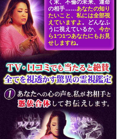
く末、不倫の未来、運命
の相手……
あなたの知り
たいこと、私には全部視
えていますよ
。どんなふ
うに視えているか、
今か
ら1つ1つあなたにもお見
せしますね
。