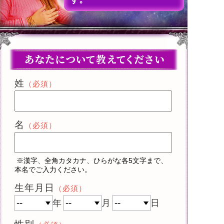
姓
（必須）
名
（必須）
※漢字、全角カタカナ、ひらがな各5文字まで、
本名でご入力ください。
生年月日
（必須）
年
月
日