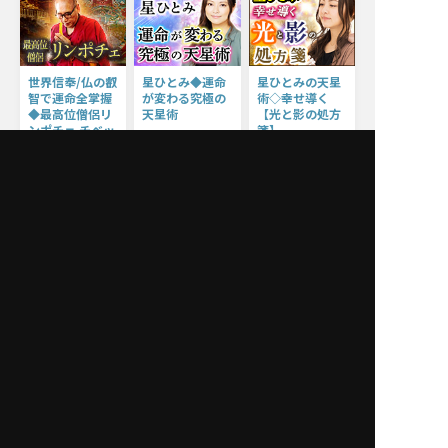
世界信奉/仏の叡
星ひとみ◆運命
星ひとみの天星
智で運命全掌握
が変わる究極の
術◇幸せ導く
◆最高位僧侶リ
天星術
【光と影の処方
ンポチェ チベッ
箋】
星ひとみ
ト占術
【星ひとみ】が話題
星ひとみ
沸騰の運命鑑定で、
ザチョジェ・リンポチェ
天星術の光と影か
あなたの悩みを解決
ら、結婚・人生・仕
“法の師”の名を継
へと導きます！
事・あの人との相
ぐ世界級指導者ザ・
性……様々なテー
リンポチェ師による
マから真実を導きま
圧倒的本物のチベッ
す！ 今からでも遅
ト占術。他の占いと
くはありません。さ
は一線を画すチベッ
らに運命を切り開
ト占術の極意をお伝
き、幸せな未来を手
えしましょう。
に入れましょう。