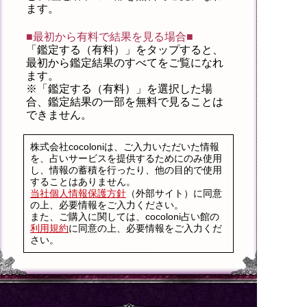
ます。
■最初から有料で結果を見る場合■
「鑑定する（有料）」を
タップ
すると、
最初から鑑定結果のすべてをご覧になれ
ます。
※「鑑定する（有料）」を選択した場
合、鑑定結果の一部を無料で見ることは
できません。
株式会社cocoloniは、ご入力いただいた情報
を、占いサービスを提供するためにのみ使用
し、情報の蓄積を行ったり、他の目的で使用
することはありません。
当社個人情報保護方針
（外部サイト）に同意
の上、必要情報をご入力ください。
また、ご購入に関しては、cocoloni占い館の
利用規約
に同意の上、必要情報をご入力くだ
さい。