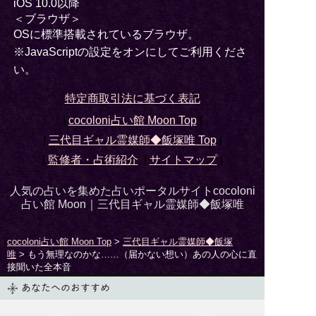
iOS 10.0以降
＜ブラウザ＞
OSに標準搭載されているブラウザ。
※JavaScriptの設定をオンにしてご利用くださ
い。
特定商取引法に基づく表記
|
cocoloni占い館 Moon Top
|
|
三代目ギャル霊媒師◆飯塚唯
Top
|
|
監修者・占術紹介
|
サイトマップ
|
人気の占いを集めた占いポータルサイトcocoloni
占い館 Moon｜
三代目ギャル霊媒師◆飯塚唯
cocoloni占い館 Moon Top
>
三代目ギャル霊媒師◆飯塚
唯
> もう無理なのかな……（届かない想い）あの人の心に直
接聞いた全本音
あなたへのおすすめ