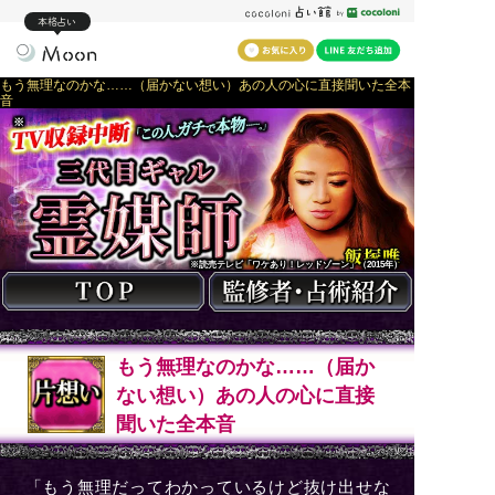
本格占い
もう無理なのかな……（届かない想い）あの人の心に直接聞いた全本
音
※
※読売テレビ「ワケあり！レッドゾーン」（2015年）
もう無理なのかな……（届か
ない想い）あの人の心に直接
聞いた全本音
「もう無理だってわかっているけど抜け出せな