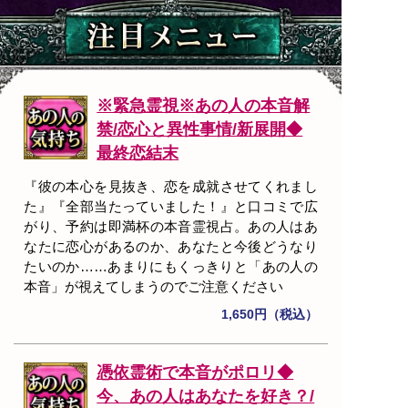
※緊急霊視※あの人の本音解
禁/恋心と異性事情/新展開◆
最終恋結末
『彼の本心を見抜き、恋を成就させてくれまし
た』『全部当たっていました！』と口コミで広
がり、予約は即満杯の本音霊視占。あの人はあ
なたに恋心があるのか、あなたと今後どうなり
たいのか……あまりにもくっきりと「あの人の
本音」が視えてしまうのでご注意ください
1,650円（税込）
憑依霊術で本音がポロリ◆
今、あの人はあなたを好き？/