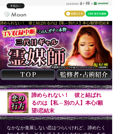
本格占い
諦められない！ 彼と結ばれるのは【私⇔別の人】本心/願望/恋結末
※
※読売テレビ「ワケあり！レッドゾーン」（2015年）
諦められない！ 彼と結ばれ
るのは【私⇔別の人】本心/願
望/恋結末
なかなか進展しない恋はつらいけれど、諦めたく