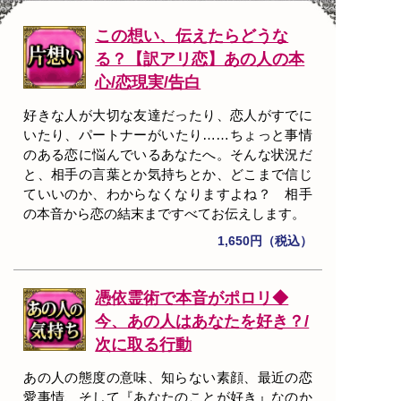
この想い、伝えたらどうな
る？【訳アリ恋】あの人の本
心/恋現実/告白
好きな人が大切な友達だったり、恋人がすでに
いたり、パートナーがいたり……ちょっと事情
のある恋に悩んでいるあなたへ。そんな状況だ
と、相手の言葉とか気持ちとか、どこまで信じ
ていいのか、わからなくなりますよね？ 相手
の本音から恋の結末まですべてお伝えします。
1,650円（税込）
憑依霊術で本音がポロリ◆
今、あの人はあなたを好き？/
次に取る行動
あの人の態度の意味、知らない素顔、最近の恋
愛事情、そして『あなたのことが好き』なのか