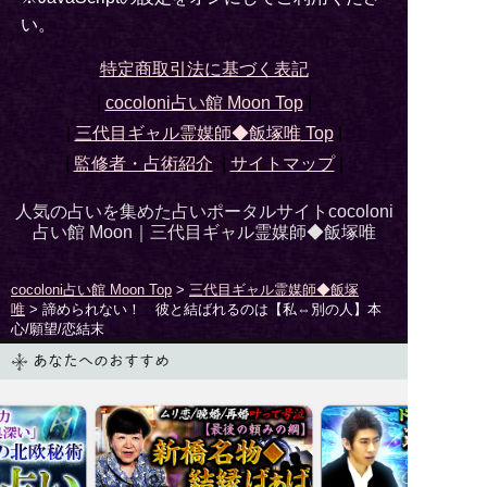
い。
特定商取引法に基づく表記
|
cocoloni占い館 Moon Top
|
|
三代目ギャル霊媒師◆飯塚唯
Top
|
|
監修者・占術紹介
|
サイトマップ
|
人気の占いを集めた占いポータルサイトcocoloni
占い館 Moon｜
三代目ギャル霊媒師◆飯塚唯
cocoloni占い館 Moon Top
>
三代目ギャル霊媒師◆飯塚
唯
> 諦められない！ 彼と結ばれるのは【私⇔別の人】本
心/願望/恋結末
あなたへのおすすめ