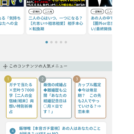
一部無料
二人用
一部無料
二人用
れる『気持ち
二人の心はいつ、一つになる？
あの人の中であなたの存
なたへの全
【片思い⇒相思相愛】相手本心
【圏外or恋愛対象】正
×転換期
い/最終関係
このコンテンツの人気メニュー
1
2
3
ガチで当たる
最強の成婚占
カップル鑑定
×恋叶う7000
◆離婚歴も公
◆今は倦怠
字【二人の全
開「あなたの
期？ この先
宿縁/結末】両
結婚記念日は
も2人でやっ
想い特別祈祷
○月×日で
ていける？⇒
占
す！」
恋未来
飯塚唯【本音ガチ霊視】あの人はあなたのこと
4
が好き？⇒YES or NO