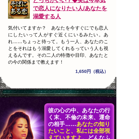
どっちがいい？◆実は今本気
で恋人になりたい人/あなたを
溺愛する人
気付いてますか？ あなたを今すぐにでも恋人
にしたいって人がすぐ近くにいるみたい。あ
れ……ちょっと待って。もう一人、あなたのこ
とをそれはもう溺愛してくれるっていう人も視
えるんです。その二人の特徴や目印、あなたと
の今の関係まで教えます！
1,650円（税込）
彼の心の中、あなたの行
く末、不倫の未来、運命
の相手……
あなたの知り
たいこと、私には全部視
えていますよ
。どんなふ