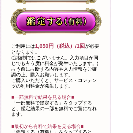
1,650円（税込）/1回
ご利用には
が必要
となります。
(定額制ではございません。入力項目が同
じでも占う度に料金が発生いたします。)
占う前に占断する内容や入力情報をご確
認の上、購入お願いします。
ご購入いただくと、サービス・コンテン
ツの利用料金が発生します。
■一部無料で結果を見る場合■
「一部無料で鑑定する」を
タップ
する
と、鑑定結果の一部を無料でご覧になれ
ます。
■最初から有料で結果を見る場合■
「鑑定する（有料）」を
タップ
すると、