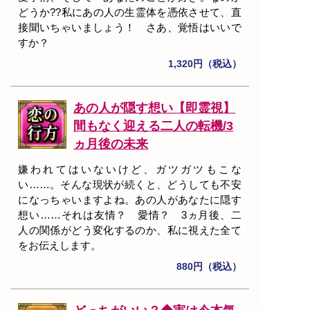
どうか??私にあの人の生霊体を憑依させて、直
接聞いちゃいましょう！ さあ、覚悟はいいで
すか？
1,320円（税込）
あの人が隠す想い【即霊視】
間もなく迎える二人の転機/3
ヵ月後の未来
嫌われてはいないけど、ガツガツもこな
い……。そんな現状が続くと、どうしても不安
になっちゃいますよね。あの人があなたに隠す
想い……それは友情？ 愛情？ 3ヵ月後、二
人の関係がどう変化するのか、私に視えた全て
をお伝えします。
880円（税込）