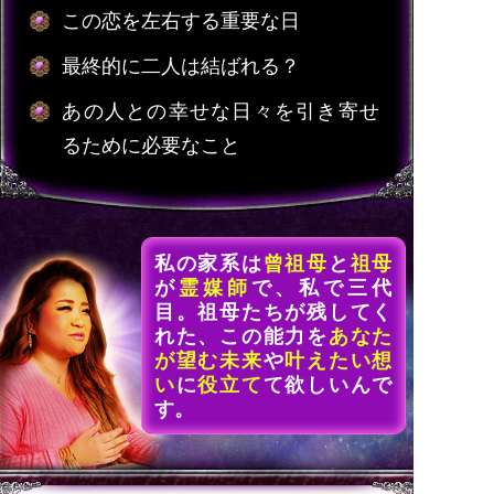
この恋を左右する重要な日
最終的に二人は結ばれる？
あの人との幸せな日々を引き寄せ
るために必要なこと
私の家系は
曾祖母
と
祖母
が
霊媒師
で、私で三代
目。祖母たちが残してく
れた、この能力を
あなた
が望む未来
や
叶えたい想
い
に
役立て
て欲しいんで
す。