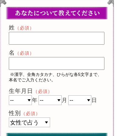
姓
（必須）
名
（必須）
※漢字、全角カタカナ、ひらがな各5文字まで、
本名でご入力ください。
生年月日
（必須）
年
月
日
性別
（必須）