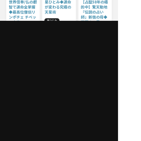
世界信奉/仏の叡
星ひとみ◆運命
【占歴58年の極
智で運命全掌握
が変わる究極の
的中】驚天動地
◆最高位僧侶リ
天星術
『伝説の占い
ンポチェ チベッ
師』新宿の母◆
星ひとみ
ト占術
栗原すみ子
【星ひとみ】が話題
沸騰の運命鑑定で、
ザチョジェ・リンポチェ
栗原すみ子
あなたの悩みを解決
“法の師”の名を継
当たりすぎ・凄す
へと導きます！
ぐ世界級指導者ザ・
ぎ・影響力ありす
リンポチェ師による
ぎ…数々の大物芸
圧倒的本物のチベッ
能人も足しげく通う
ト占術。他の占いと
『伝説の占い師』新
は一線を画すチベッ
宿の母◆栗原すみ子
ト占術の極意をお伝
えしましょう。