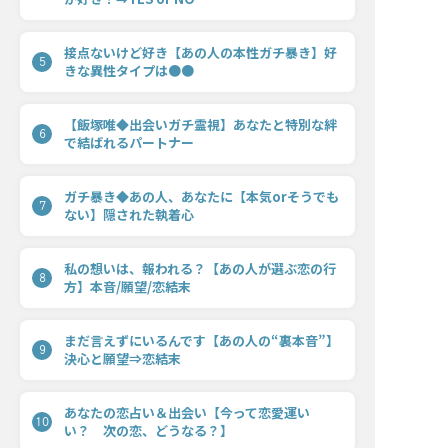
接点ないけど好き【あの人の本性ガチ暴き】好
5
きな異性タイプは●●
【飯塚唯◆出会いガチ霊視】あなたと特別な絆
6
で結ばれるパートナー
ガチ暴き◆あの人、あなたに【本気orそうでも
7
ない】隠された執着心
私の想いは、報われる？【あの人が選ぶ恋の行
8
方】本音/願望/恋結末
まだ言えずにいるんです【あの人の“裏本音”】
9
決心と願望⇒恋結末
あなたの恋占い＆出会い【今って恋愛運い
10
い？ 次の恋、どうなる？】