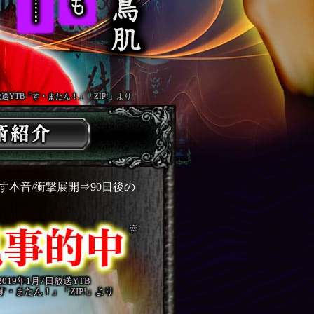
日放送YTB「す・またん！」「ZIP!」より
す本音/衝撃展開⇒90日後の
※
2019年1月7日放送YTB
す・またん！」「ZIP!」より