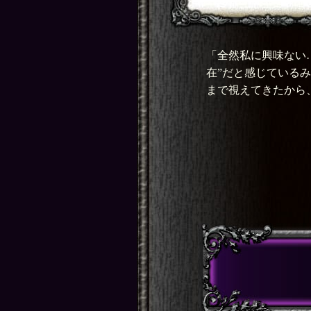
「全然私に興味ない
在”だと感じている
まで視えてきたから