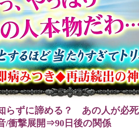
知らずに諦める？ あの人が必死
音/衝撃展開⇒90日後の関係