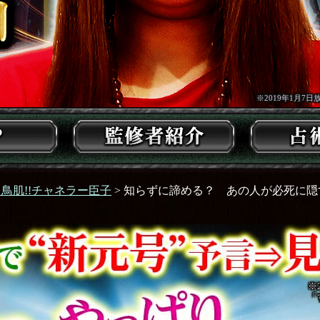
※2019年1月7
超鳥肌!!チャネラー臣子
> 知らずに諦める？ あの人が必死に隠
※
「