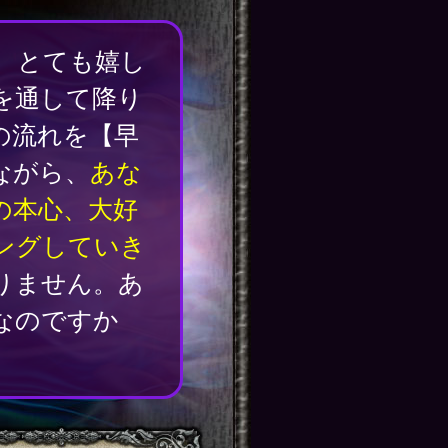
、とても嬉し
を通して降り
の流れを【早
ながら、
あな
の本心、大好
ングしていき
りません。あ
なのですか