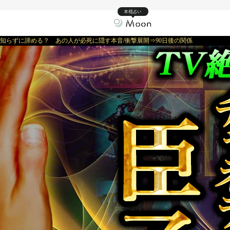
本格占い
知らずに諦める？ あの人が必死に隠す本音/衝撃展開⇒90日後の関係