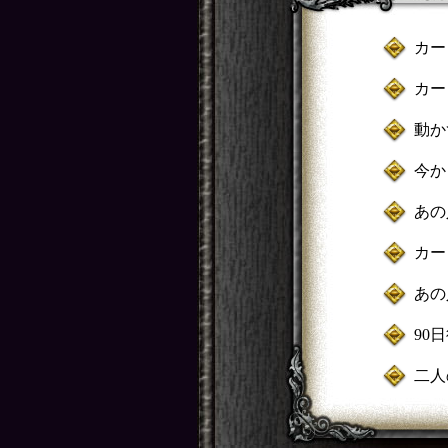
カー
カー
動か
今か
あの
カー
あの
90
二人