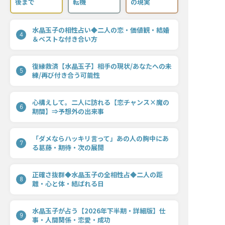
後まで
転機
の現実
水晶玉子の相性占い◆二人の恋・価値観・結婚
4
＆ベストな付き合い方
復縁救済【水晶玉子】相手の現状/あなたへの未
5
練/再び付き合う可能性
心構えして。二人に訪れる【恋チャンス×魔の
6
期間】⇒予想外の出来事
「ダメならハッキリ言って」あの人の胸中にあ
7
る葛藤・期待・次の展開
正確さ抜群◆水晶玉子の全相性占◆二人の距
8
離・心と体・結ばれる日
水晶玉子が占う【2026年下半期・詳細版】仕
9
事・人間関係・恋愛・成功