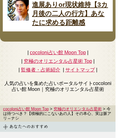
進展ありor現状維持【3カ
月後の二人の行方】あな
たに求める距離感
|
cocoloni占い館 Moon Top
|
|
究極のオリエンタル占星術
Top
|
|
監修者・占術紹介
|
サイトマップ
|
人気の占いを集めた占いポータルサイトcocoloni
占い館 Moon｜
究極のオリエンタル占星術
cocoloni占い館 Moon Top
>
究極のオリエンタル占星術
> 今
は待つべき？【積極的にこないあの人】その本心、実は脈ア
リ⇔ナシ
あなたへのおすすめ