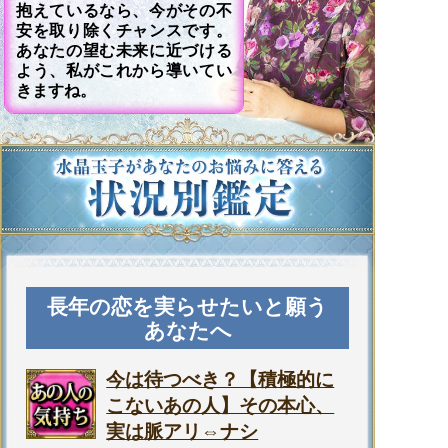
抱えているなら、今がその不
安を取り除くチャンスです。
あなたの望む未来に近づける
よう、私がこれから導いてい
きますね。
長年の恋を実らせたいと願う
あなたへ
今は待つべき？【積極的に
こないあの人】その本心、
実は脈アリ⇔ナシ