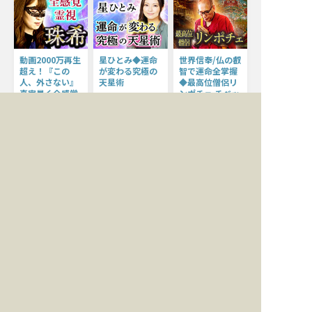
動画2000万再生
星ひとみ◆運命
世界信奉/仏の叡
超え！『この
が変わる究極の
智で運命全掌握
人、外さない』
天星術
◆最高位僧侶リ
真実暴く全感覚
ンポチェ チベッ
相手の気持ち
霊視◆珠希
ト占術
【星ひとみ】が話題
沸騰の運命鑑定で、
珠希
ザチョジェ・リンポチェ
あなたの悩みを解決
YouTubeチャンネル
“法の師”の名を継
へと導きます！
登録者数5万人、動
ぐ世界級指導者ザ・
画再生数2000万回
リンポチェ師による
超え!! 本音も秘密
圧倒的本物のチベッ
も何もかも……触
ト占術。他の占いと
れてはいけない部分
は一線を画すチベッ
までズバッと暴いて
ト占術の極意をお伝
しまう全感覚霊視を
えしましょう。
ご体感下さい。