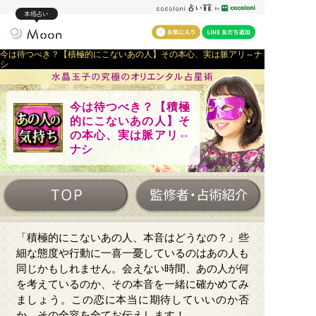
本格占い
今は待つべき？【積極的にこないあの人】その本心、実は脈アリ⇔ナ
シ
今は待つべき？【積極
的にこないあの人】そ
の本心、実は脈アリ⇔
ナシ
「積極的にこないあの人、本音はどうなの？」些
細な態度や行動に一喜一憂しているのはあの人も
同じかもしれません。会えない時間、あの人が何
を考えているのか、その本音を一緒に確かめてみ
ましょう。この恋に本当に期待していいのか否
か、その全容を全てお伝えします！