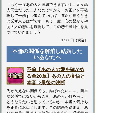
『もう一度あの人と復縁できますか？』元々恋
人同士だった二人なのですから、お互いを再確
認して一歩ずつ進んでいけば、運命が動くとき
は必ず来るはずです。もう一度、心の繋がりや
あの人の想いを確認して、この恋の可能性を見
つけていきましょう。
1,980円（税込）
不倫の関係を解消し結婚した
いあなたへ
不倫【あの人の愛を確かめ
る全20章】あの人の覚悟と
本音⇒最後の決断
先が見えない関係でも、結ばれたい……。簡単
な関係ではないからこそ、あの人が何を考え、
どうなりたいと思っているのか、本当の気持ち
を正直にお伝えします。この結果を踏まえ、あ
なたが前に進めると確信できたなら、必ず幸せ