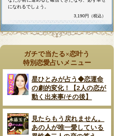
になれるでしょう。
3,190円（税込）
ガチで当たる×恋叶う
特別恋愛占いメニュー
星ひとみが占う◆恋運命
の劇的変化！【2人の恋が
動く出来事/その後】
見たらもう戻れません。
あの人が唯一愛している