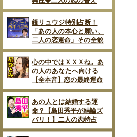
異性◆二人の恋の答え
鏡リュウジ特別占断！
「あの人の本心と願い、
二人の恋運命」その全貌
心の中ではＸＸＸね。あ
の人のあなたへ向ける
【全本音】恋の最終運命
あの人とは結婚する運
命？【島田秀平が結論ズ
バリ！】二人の恋特占