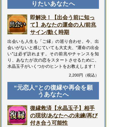
りたいあなたへ
即解決！【出会う前に知っ
て】あなたの運命の人/前兆
サイン/動く時期
出会いも人生も「ご縁」の巡り合わせ。今、出
会いがないと感じていても大丈夫、“運命の出会
い”は必ず訪れます。その前兆やチャンスを知
り、あなたが次の恋をスタートさせるために、
水晶玉子がいくつかのヒントをお教えします！
2,200円（税込）
“元恋人”との復縁や再会を願
うあなたへ
復縁救済【水晶玉子】相手
の現状/あなたへの未練/再び
付き合う可能性