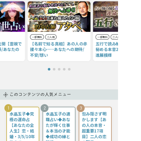
一部無料
二人用
一部無料
二人用
公開【霊視で
【名前で知る真相】あの人の赤
五行で読み解く恋心【あ
/あなたの
裸々本心……あなたへの期待/
秘める本音20項】願望/
不安/想い
進展模様
このコンテンツの人気メニュー
1
2
3
水晶玉子◆究
水晶玉子の適
包み隠さず明
極の運命占
職占い◆あな
かします【あ
【あなたの全
たが輝く仕事
の人の本音・
人生】恋・結
＆本当の才能
超重要17項
婚・3/5/10年
◆成功の縁と
目】二人の恋