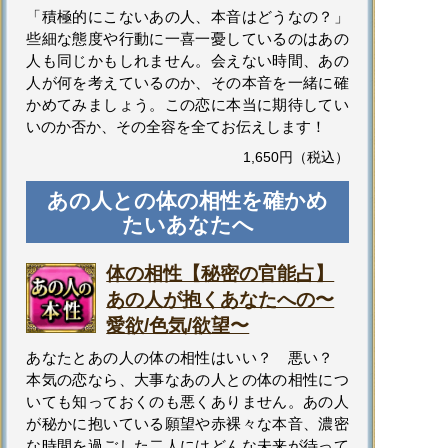
「積極的にこないあの人、本音はどうなの？」
些細な態度や行動に一喜一憂しているのはあの
人も同じかもしれません。会えない時間、あの
人が何を考えているのか、その本音を一緒に確
かめてみましょう。この恋に本当に期待してい
いのか否か、その全容を全てお伝えします！
1,650円（税込）
あの人との体の相性を確かめ
たいあなたへ
体の相性【秘密の官能占】
あの人が抱くあなたへの〜
愛欲/色気/欲望〜
あなたとあの人の体の相性はいい？ 悪い？
本気の恋なら、大事なあの人との体の相性につ
いても知っておくのも悪くありません。あの人
が秘かに抱いている願望や赤裸々な本音、濃密
な時間を過ごした二人にはどんな未来が待って