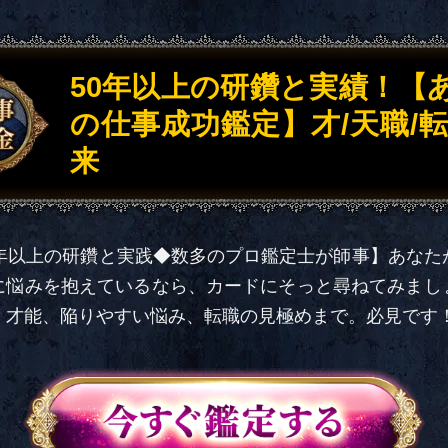
50年以上の研鑽と実績！【
の仕事成功鑑定】才/天職/転
来
0年以上の研鑽と実践◆数多のプロ鑑定士が師事】あなた
に悩みを抱えているなら、カードにそっと尋ねてみまし
、才能、陥りやすい悩み、転職の見極めまで。必見です