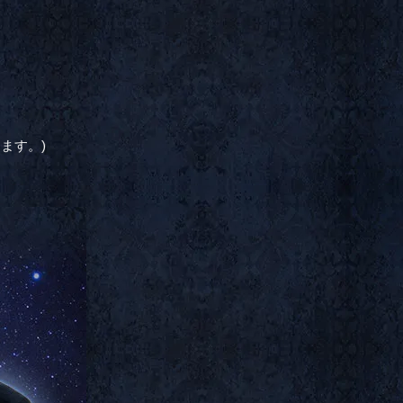
ます。)
。
。