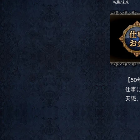
転機/未来
【5
仕事
天職