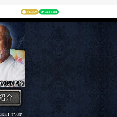
鑑定】才/天職/