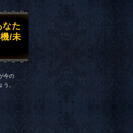
あなた
機/未
が今の
ょう。
！