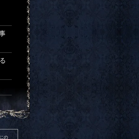
事
る
めにの