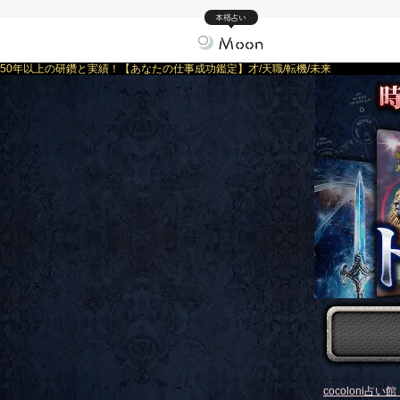
本格占い
50年以上の研鑽と実績！【あなたの仕事成功鑑定】才/天職/転機/未来
cocoloni占い館 