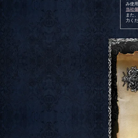
み使
当社
また、
力く