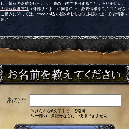
用し、情報の蓄積を行ったり、他の目的で使用することはありません。
個人情報保護方針
（外部サイト）に同意の上、必要情報をご入力くださ
ご購入に関しては、cocoloni占い館の
利用規約
に同意の上、必要情報を
ださい。
あなた
※ひらがな8文字まで・省略可
※一部の半角記号などは、使用できません