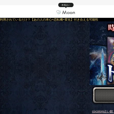
本格占い
利用されているだけ？【あの人の本心+恋転機+変化】付き合える可能性
cocoloni占い館 