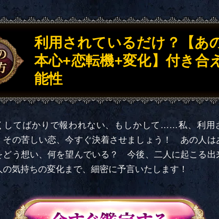
利用されているだけ？【あ
本心+恋転機+変化】付き合
能性
くしてばかりで報われない、もしかして……私、利用
」その苦しい恋、今すぐ決着させましょう！ あの人は
をどう想い、何を望んでいる？ 今後、二人に起こる出
人の気持ちの変化まで、細密に予言いたします！