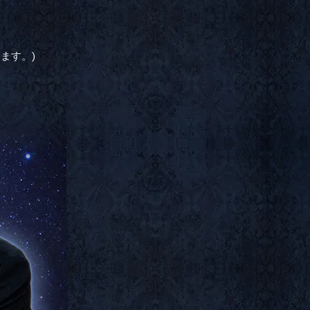
ます。)
。
。