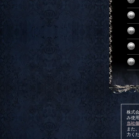
株式会
み使
当社
また、
力く