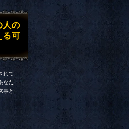
の人の
える可
されて
あなた
来事と