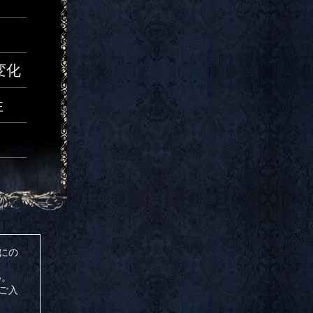
変化
性
めにの
い。
ご入