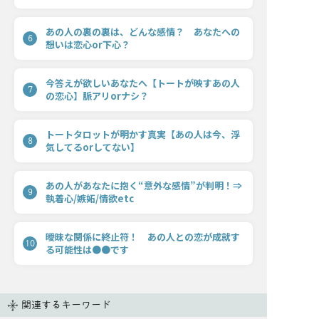
あの人の裏の裏は、どんな感情？ あなたへの
6
想いは恋心or下心？
今答えが欲しいあなたへ【トートが映すあの人
7
の恋心】脈アリorナシ？
トートタロットが明かす真実【あの人は今、浮
8
気してるorしてない】
あの人があなたに抱く“意外な感情”が判明！⇒
9
執着心/嫉妬/情欲etc
曖昧な関係に終止符！ あの人との恋が成就す
10
る可能性は●●です
関連するキーワード