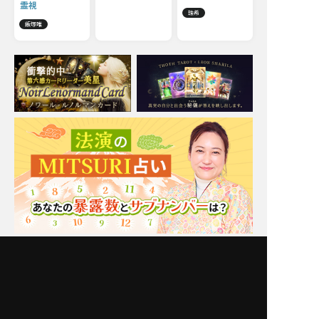
霊視
珠希
飯塚唯
Moonの注目占い