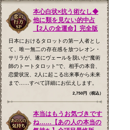
本心白状×抗う術なし◆
他に類を見ない的中占
【2人の全運命】完全版
日本におけるタロットの第一人者とし
て、唯一無二の存在感を放つレオン・
サリラが、遂にヴェールを脱いだ“魔術
師のトートタロット”で、相手の本音、
恋愛状況、2人に起こる出来事から未来
まで……すべて詳細にお伝えします。
2,750円（税込）
本当はもうお気づきです
ね……【あの人の本当の