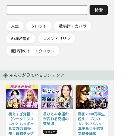
人生
タロット
数秘術・カバラ
西洋占星術
レオン・サリラ
魔術師のトートタロット
みんなが見ているコンテンツ
視えすぎ覚悟！
星ひとみ◆運命
動画2000万再生
【シークエンス
が変わる究極の
超え！『この
はやとも×ギャ
天星術
人、外さない』
ル霊媒師 飯塚
真実暴く全感覚
星ひとみ
唯】最強タッグ
霊視◆珠希