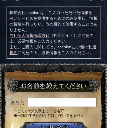
株式会社cocoloniは、ご入力いただいた情報を、
占いサービスを提供するためにのみ使用し、情報
の蓄積を行ったり、他の目的で使用することはあ
りません。
当社個人情報保護方針
（外部サイト）に同意の
上、必要情報をご入力ください。
また、ご購入に関しては、cocoloni占い館の
利用
規約
に同意の上、必要情報をご入力ください。
あなた
※ひらがな8文字まで・省略可
※一部の半角記号などは、使用できません