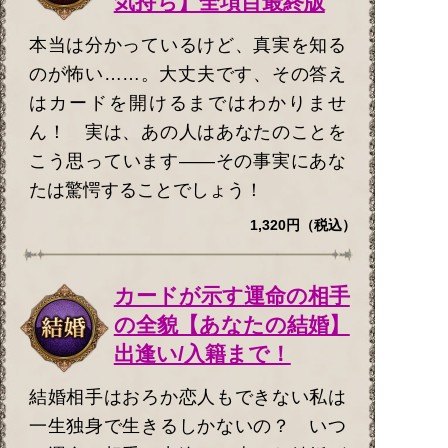
気持ち】全項目最終版
本当は分かっているけど、真実を知る
のが怖い……。大丈夫です、その答え
はカードを開けるまではわかりませ
ん！ 実は、あの人はあなたのことを
こう思っています――その事実にあな
たは驚愕することでしょう！
1,320円（税込）
カードが示す運命の相手
の全貌【あなたの結婚】
出逢い/入籍まで！
結婚相手はおろか恋人もできない私は
一生独身で生きるしかないの？ いつ