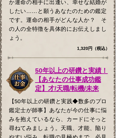
か運命の相手に出逢い、幸せな結婚が
したい……と願うあなたのための鑑定
です。運命の相手がどんな人か？ そ
の人の全特徴を具体的にお伝えしまし
ょう。
1,320円（税込）
50年以上の研鑽と実績！
【あなたの仕事成功鑑
定】才/天職/転機/未来
【50年以上の研鑽と実践◆数多のプロ
鑑定士が師事】あなたが今の仕事に悩
みを抱えているなら、カードにそっと
尋ねてみましょう。天職、才能、陥り
やすい悩み、転職の見極めまで。必見