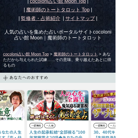
|
cocoloni占い館 Moon Top
|
|
魔術師のトートタロット
Top
|
|
監修者・占術紹介
|
サイトマップ
|
人気の占いを集めた占いポータルサイトcocoloni
占い館 Moon｜
魔術師のトートタロット
cocoloni占い館 Moon Top
>
魔術師のトートタロット
> あな
ただから与えられた試練……その意味、乗り越えたあとに得
るもの
あなたへのおすすめ
一部無料
一人用
一部無料
一人用
あなたの人生
人生の起承転結“全部視る”100
30、40代キャリア女性
です「恋・仕
年掌握霊占20項◆あなたの全
【生田目浩美の人生完封