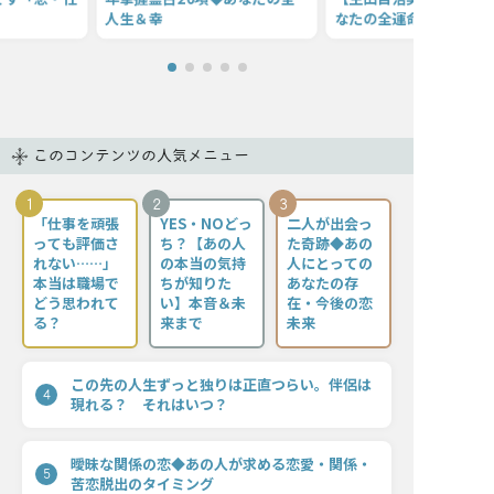
人生＆幸
なたの全運命
このコンテンツの人気メニュー
1
2
3
「仕事を頑張
YES・NOどっ
二人が出会っ
っても評価さ
ち？【あの人
た奇跡◆あの
れない……」
の本当の気持
人にとっての
本当は職場で
ちが知りた
あなたの存
どう思われて
い】本音＆未
在・今後の恋
る？
来まで
未来
この先の人生ずっと独りは正直つらい。伴侶は
4
現れる？ それはいつ？
曖昧な関係の恋◆あの人が求める恋愛・関係・
5
苦恋脱出のタイミング