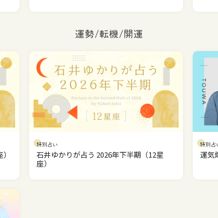
運勢/転機/開運
特別占い
特別占
座）
石井ゆかりが占う 2026年下半期（12星
運気
座）