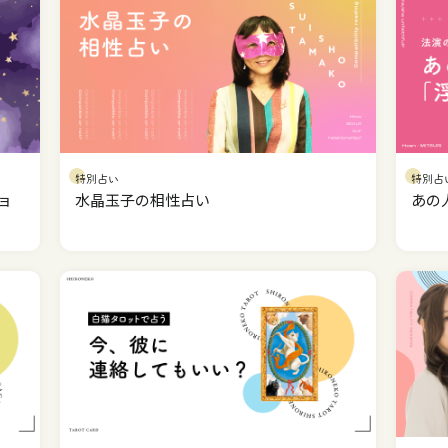
特別占い
特別占
ョ
水晶玉子の相性占い
あの