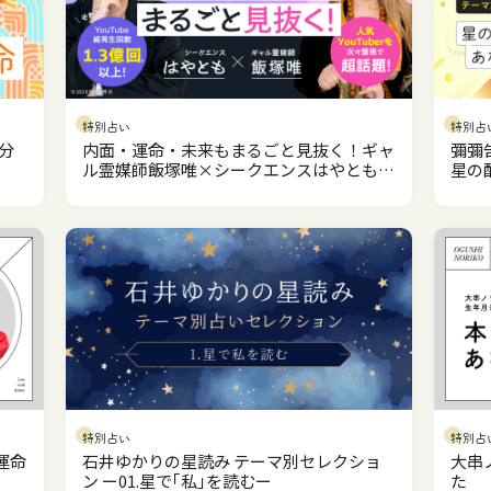
特別占い
特別占
分
内面・運命・未来もまるごと見抜く！ギャ
彌彌
ル霊媒師飯塚唯×シークエンスはやともの
星の
霊視鑑定
特別占い
特別占
運命
石井ゆかりの星読み テーマ別セレクショ
大串
ン ー01.星で｢私｣を読むー
た