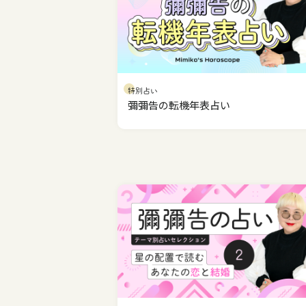
特別占い
彌彌告の転機年表占い