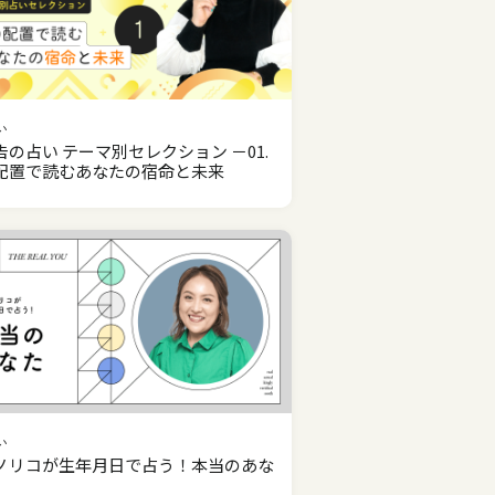
い
告の占い テーマ別セレクション －01.
配置で読むあなたの宿命と未来
い
ノリコが生年月日で占う！本当のあな