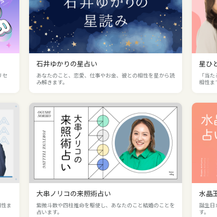
石井ゆかりの星占い
星ひ
リセ
あなたのこと、恋愛、仕事やお金、彼との相性を星から読
「当た
み解きます。
相性ま
大串ノリコの来照術占い
水晶
相性ま
紫微斗数や四柱推命を駆使し、あなたのこと結婚のことを
誕生日
占います。
す。