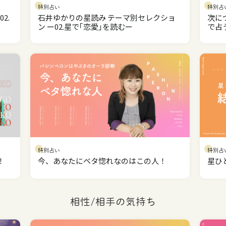
特別占い
特別占
2.
石井ゆかりの星読み テーマ別セレクショ
次に
ン ー02.星で｢恋愛｣を読むー
で占
特別占い
特別占
！
今、あなたにベタ惚れなのはこの人！
星ひ
相性/相手の気持ち