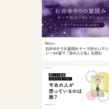
特別占い
石井ゆかりの星読み テーマ別セレクシ
ン ー04.星で「あの人と私」を読む