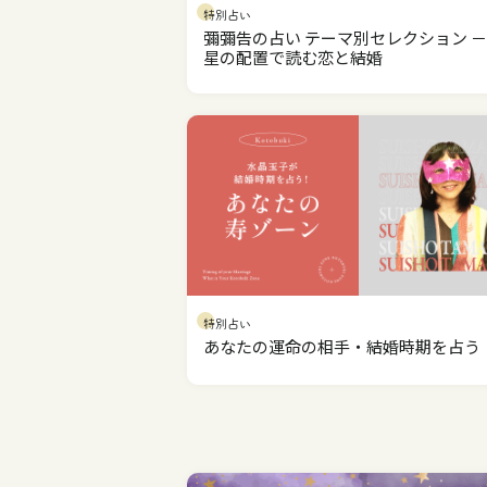
特別占い
彌彌告の占い テーマ別セレクション －0
星の配置で読む恋と結婚
特別占い
あなたの運命の相手・結婚時期を占う