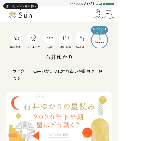
占いメディア・無料占い
ログイン
メニュー
毎日の占い
ランキング
新着
占い記事
特別占い
石井ゆかり
ライター・石井ゆかりの12星座占いや記事の一覧
です