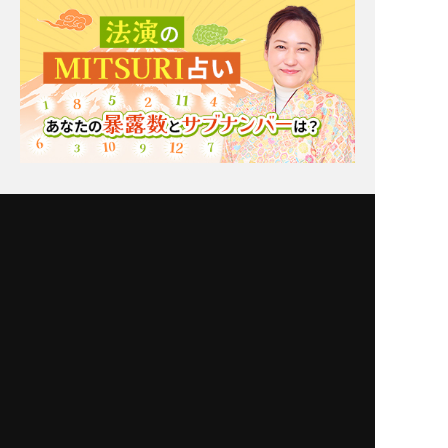
Moonの注目占い
一部無料
二人用
一部無料
二人用
もう我慢の限界。実はあ
厳しいことも言うけん
の人あなたと[距離を置
ね！【一定距離⇒進展ナ
きたいor付き合いたい]
シ】相手の本心/恋結論