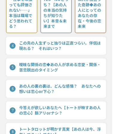
っても評価さ
ち？【あの人
た奇跡◆あの
れない……」
の本当の気持
人にとっての
本当は職場で
ちが知りた
あなたの存
どう思われて
い】本音＆未
在・今後の恋
る？
来まで
未来
この先の人生ずっと独りは正直つらい。伴侶は
4
現れる？ それはいつ？
曖昧な関係の恋◆あの人が求める恋愛・関係・
5
苦恋脱出のタイミング
あの人の裏の裏は、どんな感情？ あなたへの
6
想いは恋心or下心？
今答えが欲しいあなたへ【トートが映すあの人
7
の恋心】脈アリorナシ？
トートタロットが明かす真実【あの人は今、浮
8