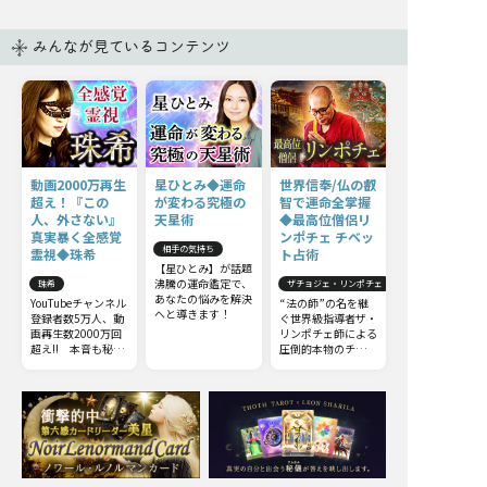
みんなが見ているコンテンツ
動画2000万再生
星ひとみ◆運命
世界信奉/仏の叡
超え！『この
が変わる究極の
智で運命全掌握
人、外さない』
天星術
◆最高位僧侶リ
真実暴く全感覚
ンポチェ チベッ
相手の気持ち
霊視◆珠希
ト占術
【星ひとみ】が話題
沸騰の運命鑑定で、
珠希
ザチョジェ・リンポチェ
あなたの悩みを解決
YouTubeチャンネル
“法の師”の名を継
へと導きます！
登録者数5万人、動
ぐ世界級指導者ザ・
画再生数2000万回
リンポチェ師による
超え!! 本音も秘密
圧倒的本物のチベッ
も何もかも……触
ト占術。他の占いと
れてはいけない部分
は一線を画すチベッ
までズバッと暴いて
ト占術の極意をお伝
しまう全感覚霊視を
えしましょう。
ご体感下さい。