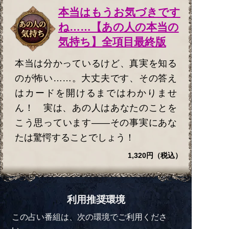
本当はもうお気づきです
ね……【あの人の本当の
気持ち】全項目最終版
本当は分かっているけど、真実を知る
のが怖い……。大丈夫です、その答え
はカードを開けるまではわかりませ
ん！ 実は、あの人はあなたのことを
こう思っています――その事実にあな
たは驚愕することでしょう！
1,320円（税込）
利用推奨環境
この占い番組は、次の環境でご利用くださ