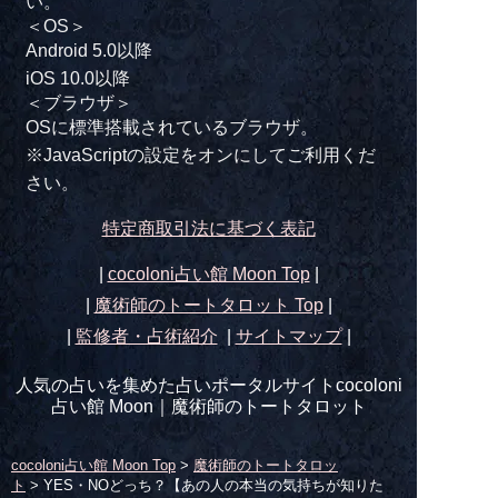
い。
＜OS＞
Android 5.0以降
iOS 10.0以降
＜ブラウザ＞
OSに標準搭載されているブラウザ。
※JavaScriptの設定をオンにしてご利用くだ
さい。
特定商取引法に基づく表記
|
cocoloni占い館 Moon Top
|
|
魔術師のトートタロット
Top
|
|
監修者・占術紹介
|
サイトマップ
|
人気の占いを集めた占いポータルサイトcocoloni
占い館 Moon｜
魔術師のトートタロット
cocoloni占い館 Moon Top
>
魔術師のトートタロッ
ト
> YES・NOどっち？【あの人の本当の気持ちが知りた