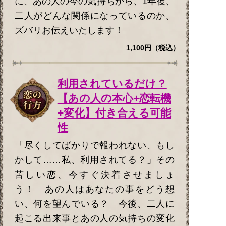
に、あの人の今の気持ちから、1年後、
二人がどんな関係になっているのか、
ズバリお伝えいたします！
1,100円（税込）
利用されているだけ？
【あの人の本心+恋転機
+変化】付き合える可能
性
「尽くしてばかりで報われない、もし
かして……私、利用されてる？」その
苦しい恋、今すぐ決着させましょ
う！ あの人はあなたの事をどう想
い、何を望んでいる？ 今後、二人に
起こる出来事とあの人の気持ちの変化