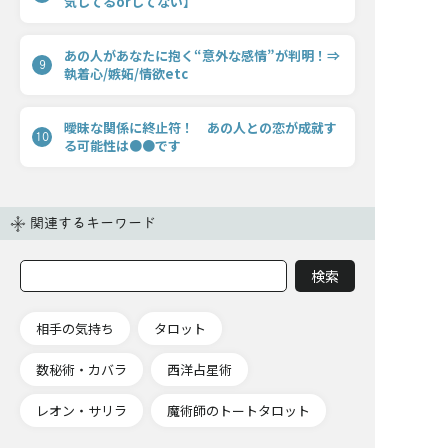
気してるorしてない】
あの人があなたに抱く“意外な感情”が判明！⇒
9
執着心/嫉妬/情欲etc
曖昧な関係に終止符！ あの人との恋が成就す
10
る可能性は●●です
関連するキーワード
相手の気持ち
タロット
数秘術・カバラ
西洋占星術
レオン・サリラ
魔術師のトートタロット