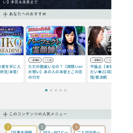
い】本音＆未来まで
あなたへのおすすめ
一部無料
二人用
一部無料
二人用
の愛を手に入
ただの勘違いなの？【両想いor
不倫占【本気だから絶対
状況/本音/
片想い】あの人の本音とこの恋
たい◆21項】宿縁/あの
の行方
悟/愛決断
このコンテンツの人気メニュー
1
2
3
「仕事を頑張
YES・NOどっ
二人が出会っ