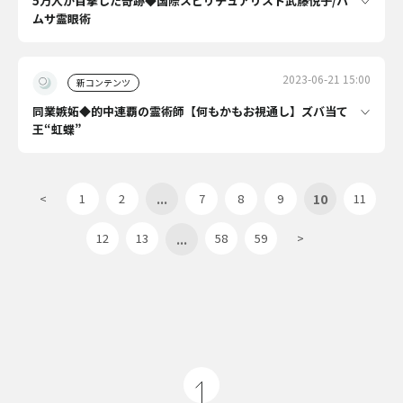
5万人が目撃した奇跡◆国際スピリチュアリスト武藤悦子/ハ
ムサ霊眼術
2023-06-21 15:00
新コンテンツ
同業嫉妬◆的中連覇の霊術師【何もかもお視通し】ズバ当て
王“虹蝶”
...
10
<
1
2
7
8
9
11
...
12
13
58
59
>