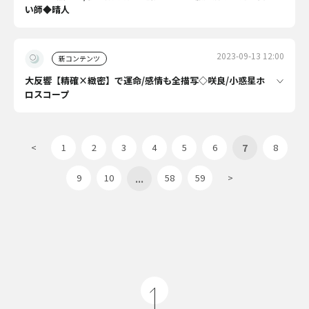
い師◆晴人
2023-09-13 12:00
新コンテンツ
大反響【精確×緻密】で運命/感情も全描写◇咲良/小惑星ホ
ロスコープ
7
<
1
2
3
4
5
6
8
...
9
10
58
59
>