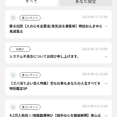
すべて
あなた限定
2023-09-27 12:00
新コンテンツ
蘇る伝説【人の心を全露呈/鬼気迫る凄霊視】稗田おんまゆら
鬼道霊占
2023-09-25 10:00
お詫び
システム不具合についてお詫び申し上げます。
2023-09-22 12:00
新コンテンツ
【ズバ当て占い芸人特集】恋も仕事もあなたの人生すべてを
特別鑑定SP
2023-09-19 12:00
新コンテンツ
4.2万人熱狂※/視聴数爆伸び【相手の心を徹底解明】男心占