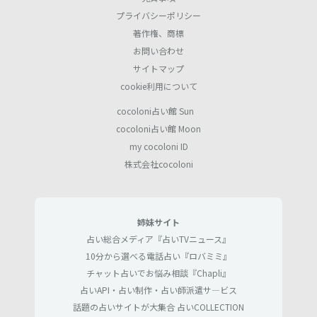
プライバシーポリシー
著作権、商標
お問い合わせ
サイトマップ
cookie利用について
cocoloni占い館 Sun
cocoloni占い館 Moon
my cocoloni ID
株式会社cocoloni
姉妹サイト
占い総合メディア『占いTVニュース』
10分から選べる電話占い『ロバミミ』
チャット占いでお悩み相談『Chapli』
占いAPI・占い制作・占い師派遣サ―ビス
話題の占いサイトが大集合 占いCOLLECTION