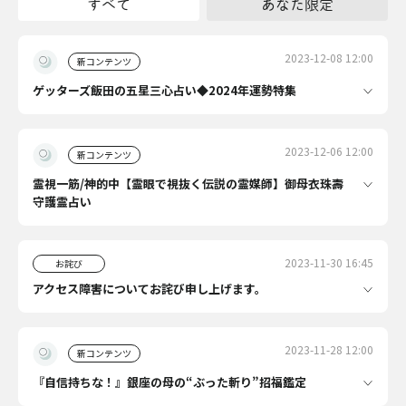
すべて
あなた限定
2023-12-08 12:00
新コンテンツ
ゲッターズ飯田の五星三心占い◆2024年運勢特集
2023-12-06 12:00
新コンテンツ
霊視一筋/神的中【霊眼で視抜く伝説の霊媒師】御母衣珠壽
守護霊占い
2023-11-30 16:45
お詫び
アクセス障害についてお詫び申し上げます。
2023-11-28 12:00
新コンテンツ
『自信持ちな！』銀座の母の“ぶった斬り”招福鑑定