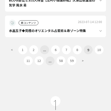
BLOG首位/1.8万人待望【恋叶い開運好転】久保山依里佳の
気学 風水 易
2023-07-14 12:00
新コンテンツ
水晶玉子◆究極のオリエンタル占星術＆寿ゾーン特集
...
9
<
1
2
6
7
8
10
...
11
12
58
59
>