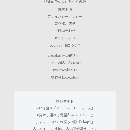
特定商取引法に基づく表記
免責事項
プライバシーポリシー
著作権、商標
お問い合わせ
サイトマップ
cookie利用について
cocoloni占い館 Sun
cocoloni占い館 Moon
my cocoloni ID
株式会社cocoloni
姉妹サイト
占い総合メディア『占いTVニュース』
10分から選べる電話占い『ロバミミ』
チャット占いでお悩み相談『Chapli』
占いAPI・占い制作・占い師派遣サ―ビス