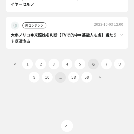
イヤーセルフ
2023-10-03 12:00
新コンテンツ
大串ノリコ◆来照姓名判断【TVで的中⇒芸能人も虜】当たり
すぎ運命占
6
<
1
2
3
4
5
7
8
...
9
10
58
59
>