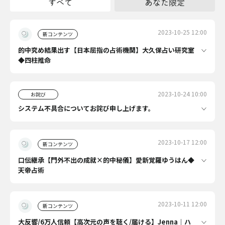
すべて
あなた限定
2023-10-25 12:00
新コンテンツ
的中究め結果出す【日本屈指の占術機関】大久保占い研究室
◆四柱推命
2023-10-24 10:00
お詫び
システム不具合についてお詫び申し上げます。
2023-10-17 12:00
新コンテンツ
口伝継承【門外不出の成就×的中秘儀】愛新覚羅ゆうはん◆
天帝占術
2023-10-11 12:00
新コンテンツ
大反響/6万人信頼【高次元の声を聴く/届ける】Jenna｜ハ