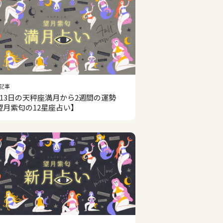
記事
月13日の天秤座満月から2週間の運勢
望月紫匂の12星座占い】