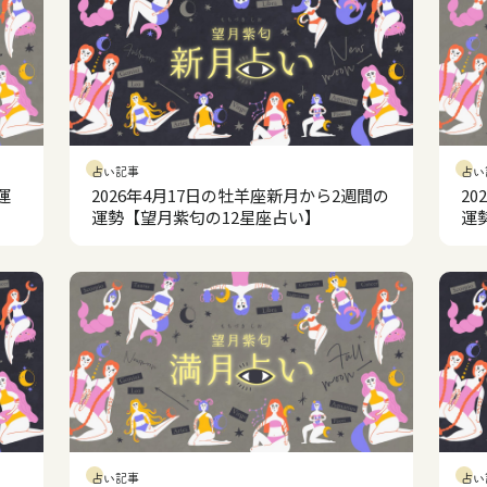
占い記事
占い
運
2026年4月17日の牡羊座新月から2週間の
2
運勢【望月紫匂の12星座占い】
運
占い記事
占い