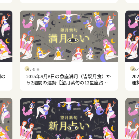
占い記事
占い
間の
2025年9月8日の魚座満月（皆既月食）か
2
ら2週間の運勢【望月紫匂の12星座占
運
い】