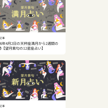
記事
026年4月2日の天秤座満月から2週間の
勢【望月紫匂の12星座占い】
記事