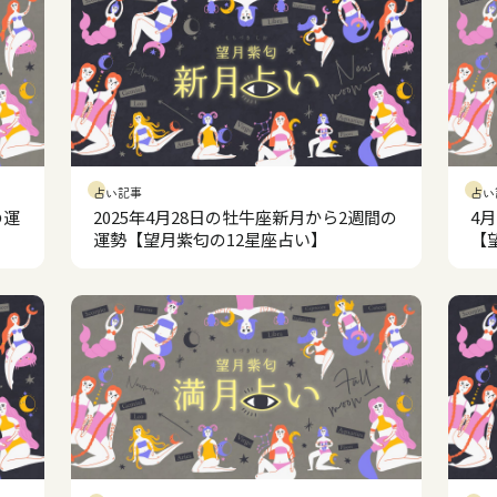
占い記事
占い
の運
2025年4月28日の牡牛座新月から2週間の
4
運勢【望月紫匂の12星座占い】
【