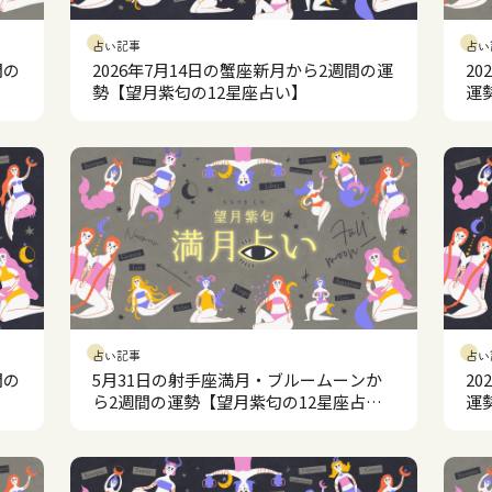
占い記事
占い
間の
2026年7月14日の蟹座新月から2週間の運
2
勢【望月紫匂の12星座占い】
運
占い記事
占い
間の
5月31日の射手座満月・ブルームーンか
2
ら2週間の運勢【望月紫匂の12星座占
運
い】