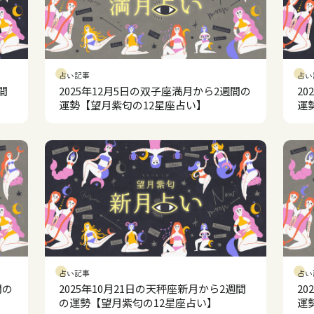
占い記事
占い
間
2025年12月5日の双子座満月から2週間の
2
運勢【望月紫匂の12星座占い】
運
占い記事
占い
間の
2025年10月21日の天秤座新月から2週間
2
の運勢【望月紫匂の12星座占い】
運