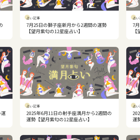
占い記事
占い
の
7月25日の獅子座新月から2週間の運勢
7
【望月紫匂の12星座占い】
【
占い記事
占い
の運
2025年6月11日の射手座満月から2週間の
2
運勢【望月紫匂の12星座占い】
運